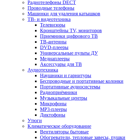
Радиотелефоны DECT
Проводные телефоны
Машинки для удаления катышков
ТВ- и видеотехника
Телевизоры
Кронштейны TV, мониторов
Приемники цифрового ТВ
ТВ-антенны
DVD-плееры
Универсальные пульты ДУ
Медиаплееры
Аксессуары для ТВ
Аудиотехника
Наушники и гарнитуры
Беспроводные и портативные колонки
Портативные аудиосистемы
Радиоприёмники
Музыкальные центры
Микрофоны
MP3-плееры
Диктофоны
Утюги
Климатическое оборудование
Вентиляторы бытовые
Обогреватели, тепловые завесы, пушки