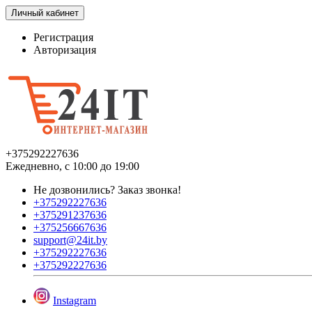
Личный кабинет
Регистрация
Авторизация
+375292227636
Ежедневно, с 10:00 до 19:00
Не дозвонились?
Заказ звонка!
+375292227636
+375291237636
+375256667636
support@24it.by
+375292227636
+375292227636
Instagram