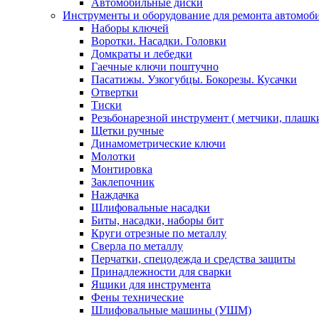
Автомобильные диски
Инструменты и оборудование для ремонта автомоб
Наборы ключей
Воротки. Насадки. Головки
Домкраты и лебедки
Гаечные ключи поштучно
Пасатижы. Узкогубцы. Бокорезы. Кусачки
Отвертки
Тиски
Резьбонарезной инструмент ( метчики, плашк
Щетки ручные
Динамометрические ключи
Молотки
Монтировка
Заклепочник
Наждачка
Шлифовальные насадки
Биты, насадки, наборы бит
Круги отрезные по металлу
Сверла по металлу
Перчатки, спецодежда и средства защиты
Принадлежности для сварки
Ящики для инструмента
Фены технические
Шлифовальные машины (УШМ)