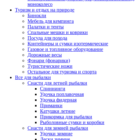
моноколесо
Туризм и отдых на природе
Бинокли
Мебель для кемпинга
Палатки и тенты
Спальные мешки и коврики
Посуда для похода
Контейнеры и сумки изотермические
Газовое и топливное оборудование
Дорожные весы
Фонари (фонарики)
Туристические ножи
Остальное для туризма и спорта
Все для рыбалки
Снасти для летней рыбалки
Спиннинги
Удочка поплавочная
Удочка фидерная
Приманки
Катушки летние
Прикормка для рыбалки
Рыболовные сумки и коробки
Снасти для зимней рыбалки
Удочки зимние
Лески зимние