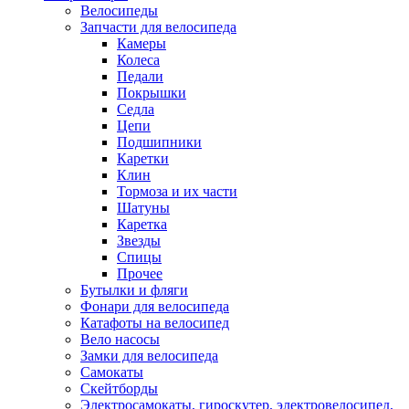
Велосипеды
Запчасти для велосипеда
Камеры
Колеса
Педали
Покрышки
Седла
Цепи
Подшипники
Каретки
Клин
Тормоза и их части
Шатуны
Каретка
Звезды
Спицы
Прочее
Бутылки и фляги
Фонари для велосипеда
Катафоты на велосипед
Вело насосы
Замки для велосипеда
Самокаты
Скейтборды
Электросамокаты, гироскутер, электровелосипед,