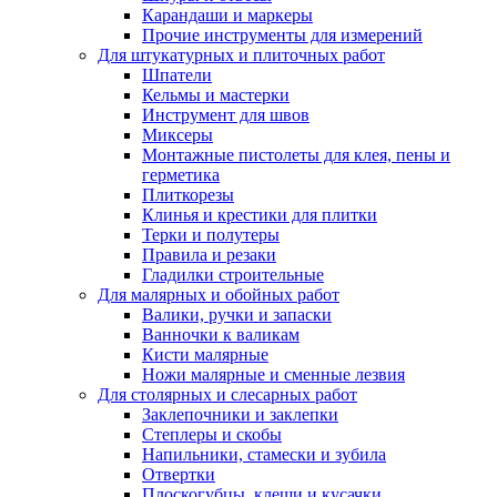
Карандаши и маркеры
Прочие инструменты для измерений
Для штукатурных и плиточных работ
Шпатели
Кельмы и мастерки
Инструмент для швов
Миксеры
Монтажные пистолеты для клея, пены и
герметика
Плиткорезы
Клинья и крестики для плитки
Терки и полутеры
Правила и резаки
Гладилки строительные
Для малярных и обойных работ
Валики, ручки и запаски
Ванночки к валикам
Кисти малярные
Ножи малярные и сменные лезвия
Для столярных и слесарных работ
Заклепочники и заклепки
Степлеры и скобы
Напильники, стамески и зубила
Отвертки
Плоскогубцы, клещи и кусачки