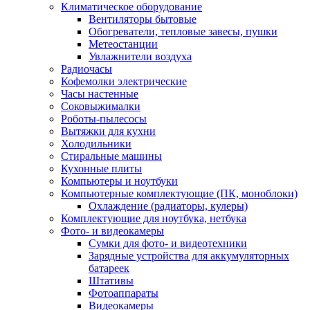
Климатическое оборудование
Вентиляторы бытовые
Обогреватели, тепловые завесы, пушки
Метеостанции
Увлажнители воздуха
Радиочасы
Кофемолки электрические
Часы настенные
Соковыжималки
Роботы-пылесосы
Вытяжки для кухни
Холодильники
Стиральные машины
Кухонные плиты
Компьютеры и ноутбуки
Компьютерные комплектующие (ПК, моноблоки)
Охлаждение (радиаторы, кулеры)
Комплектующие для ноутбука, нетбука
Фото- и видеокамеры
Сумки для фото- и видеотехники
Зарядные устройства для аккумуляторных
батареек
Штативы
Фотоаппараты
Видеокамеры