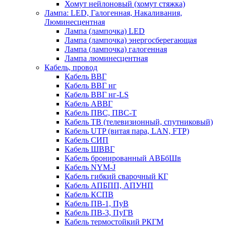
Хомут нейлоновый (хомут стяжка)
Лампа: LED, Галогенная, Накаливания,
Люминесцентная
Лампа (лампочка) LED
Лампа (лампочка) энергосберегающая
Лампа (лампочка) галогенная
Лампа люминесцентная
Кабель, провод
Кабель ВВГ
Кабель ВВГ нг
Кабель ВВГ нг-LS
Кабель АВВГ
Кабель ПВС, ПВС-Т
Кабель ТВ (телевизионный, спутниковый)
Кабель UTP (витая пара, LAN, FTP)
Кабель СИП
Кабель ШВВГ
Кабель бронированный АВБбШв
Кабель NYM-J
Кабель гибкий сварочный КГ
Кабель АПБПП, АПУНП
Кабель КСПВ
Кабель ПВ-1, ПуВ
Кабель ПВ-3, ПуГВ
Кабель термостойкий РКГМ