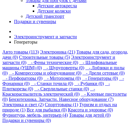
Товары для прогулок с детьми
Детские автокресла
Детские коляски
Детский транспорт
Подарки и сувениры
Электроинструмент и запчасти
Генераторы
Авто товары (113)
Электроника (21)
Товары для сада, огорода,
дачи (0)
Строительные товары (5)
Электроинструмент и
запчасти (0)
- Фены технические (0)
- Шлифовальные
машины (УШМ) (0)
- Шуруповерты (0)
- Лобзики и пилы
(0)
- Компрессоры и оборудование (0)
- Дрели сетевые (0)
- Перфораторы (0)
- Мотопомпы (0)
- Генераторы (0)
-
Фонарики (0)
- Станки точила (0)
- Рубанки (0)
-
Плиткорезы (0)
- Сверлильные станки (0)
-
Краскораспылитель электрический (0)
- Клеевые пистолеты
(0)
Бензотехника. Запчасти. Навесное оборудование (7)
Электрика и свет (2)
Спорттовары (1)
Туризм и отдых на
природе (1)
Все для рыбалки (0)
Красота и здоровье (0)
Фурнитура, мебель, интерьер (4)
Товары для детей (0)
Подарки и сувениры (0)