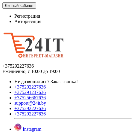
Личный кабинет
Регистрация
Авторизация
+375292227636
Ежедневно, с 10:00 до 19:00
Не дозвонились?
Заказ звонка!
+375292227636
+375291237636
+375256667636
support@24it.by
+375292227636
+375292227636
Instagram