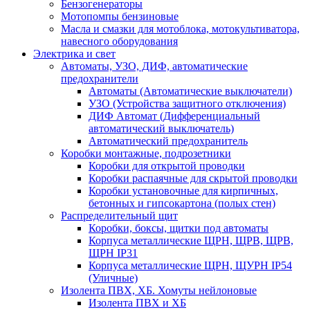
Бензогенераторы
Мотопомпы бензиновые
Масла и смазки для мотоблока, мотокультиватора,
навесного оборудования
Электрика и свет
Автоматы, УЗО, ДИФ, автоматические
предохранители
Автоматы (Автоматические выключатели)
УЗО (Устройства защитного отключения)
ДИФ Автомат (Дифференциальный
автоматический выключатель)
Автоматический предохранитель
Коробки монтажные, подрозетники
Коробки для открытой проводки
Коробки распаячные для скрытой проводки
Коробки установочные для кирпичных,
бетонных и гипсокартона (полых стен)
Распределительный щит
Коробки, боксы, щитки под автоматы
Корпуса металлические ЩРН, ЩРВ, ЩРВ,
ЩРН IP31
Корпуса металлические ЩРН, ЩУРН IP54
(Уличные)
Изолента ПВХ, ХБ. Хомуты нейлоновые
Изолента ПВХ и ХБ