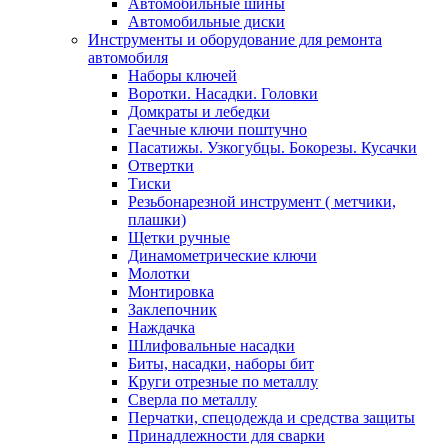
Автомобильные шины
Автомобильные диски
Инструменты и оборудование для ремонта
автомобиля
Наборы ключей
Воротки. Насадки. Головки
Домкраты и лебедки
Гаечные ключи поштучно
Пасатижы. Узкогубцы. Бокорезы. Кусачки
Отвертки
Тиски
Резьбонарезной инструмент ( метчики,
плашки)
Щетки ручные
Динамометрические ключи
Молотки
Монтировка
Заклепочник
Наждачка
Шлифовальные насадки
Биты, насадки, наборы бит
Круги отрезные по металлу
Сверла по металлу
Перчатки, спецодежда и средства защиты
Принадлежности для сварки