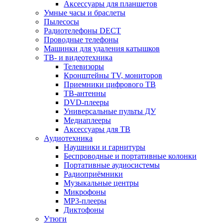
Аксессуары для планшетов
Умные часы и браслеты
Пылесосы
Радиотелефоны DECT
Проводные телефоны
Машинки для удаления катышков
ТВ- и видеотехника
Телевизоры
Кронштейны TV, мониторов
Приемники цифрового ТВ
ТВ-антенны
DVD-плееры
Универсальные пульты ДУ
Медиаплееры
Аксессуары для ТВ
Аудиотехника
Наушники и гарнитуры
Беспроводные и портативные колонки
Портативные аудиосистемы
Радиоприёмники
Музыкальные центры
Микрофоны
MP3-плееры
Диктофоны
Утюги