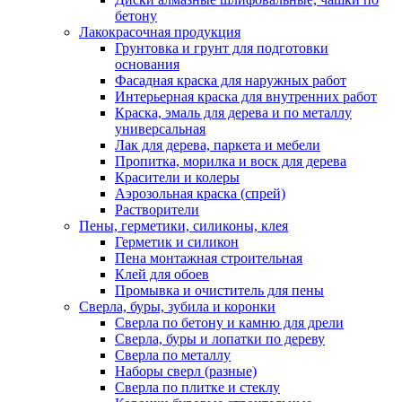
бетону
Лакокрасочная продукция
Грунтовка и грунт для подготовки
основания
Фасадная краска для наружных работ
Интерьерная краска для внутренних работ
Краска, эмаль для дерева и по металлу
универсальная
Лак для дерева, паркета и мебели
Пропитка, морилка и воск для дерева
Красители и колеры
Аэрозольная краска (спрей)
Растворители
Пены, герметики, силиконы, клея
Герметик и силикон
Пена монтажная строительная
Клей для обоев
Промывка и очиститель для пены
Сверла, буры, зубила и коронки
Сверла по бетону и камню для дрели
Сверла, буры и лопатки по дереву
Сверла по металлу
Наборы сверл (разные)
Сверла по плитке и стеклу