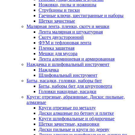
Ножовки, пилы и ножницы
Струбцины и тиски
Гаечные ключи, шестигранные и наборы
Щетки зачистные
Малярная лента, пленки, скотч и мешки
Лента малярная и штукатурная
Скотч двухсторонний
ФУМ и тефлоновая лента
Пленка защитная
Мешки для мусора
Лента алюминиевая и армированная
Наждачка и шлифовальный инструмент
Наждачка
Шлифовальный инструмент
Биты, насадки, головки, наборы бит
Биты, наборы бит для шуруповерта
Головки накидные, насадки
Круги: отрезные, абразивные. Диски: пильные,
алмазные
Круги отрезные по металлу
Диски алмазные по бетону и плитке
Круги шлифовальные и обдирочные
Щетки зачистные, кравцовки
Диски пильные и круги по дереву
Диски алмазные шлифовальные, чашки по