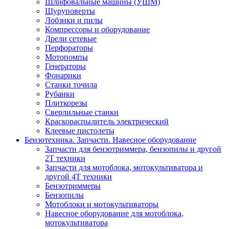
Шлифовальные машины (УШМ)
Шуруповерты
Лобзики и пилы
Компрессоры и оборудование
Дрели сетевые
Перфораторы
Мотопомпы
Генераторы
Фонарики
Станки точила
Рубанки
Плиткорезы
Сверлильные станки
Краскораспылитель электрический
Клеевые пистолеты
Бензотехника. Запчасти. Навесное оборудование
Запчасти для бензотриммера, бензопилы и другой
2Т техники
Запчасти для мотоблока, мотокультиватора и
другой 4Т техники
Бензотриммеры
Бензопилы
Мотоблоки и мотокультиваторы
Навесное оборудование для мотоблока,
мотокультиватора