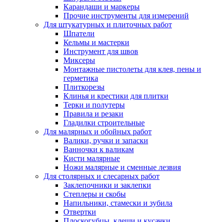
Карандаши и маркеры
Прочие инструменты для измерений
Для штукатурных и плиточных работ
Шпатели
Кельмы и мастерки
Инструмент для швов
Миксеры
Монтажные пистолеты для клея, пены и
герметика
Плиткорезы
Клинья и крестики для плитки
Терки и полутеры
Правила и резаки
Гладилки строительные
Для малярных и обойных работ
Валики, ручки и запаски
Ванночки к валикам
Кисти малярные
Ножи малярные и сменные лезвия
Для столярных и слесарных работ
Заклепочники и заклепки
Степлеры и скобы
Напильники, стамески и зубила
Отвертки
Плоскогубцы, клещи и кусачки