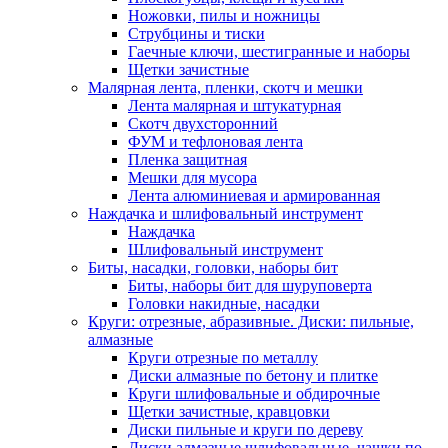
Ножовки, пилы и ножницы
Струбцины и тиски
Гаечные ключи, шестигранные и наборы
Щетки зачистные
Малярная лента, пленки, скотч и мешки
Лента малярная и штукатурная
Скотч двухсторонний
ФУМ и тефлоновая лента
Пленка защитная
Мешки для мусора
Лента алюминиевая и армированная
Наждачка и шлифовальный инструмент
Наждачка
Шлифовальный инструмент
Биты, насадки, головки, наборы бит
Биты, наборы бит для шуруповерта
Головки накидные, насадки
Круги: отрезные, абразивные. Диски: пильные,
алмазные
Круги отрезные по металлу
Диски алмазные по бетону и плитке
Круги шлифовальные и обдирочные
Щетки зачистные, кравцовки
Диски пильные и круги по дереву
Диски алмазные шлифовальные, чашки по