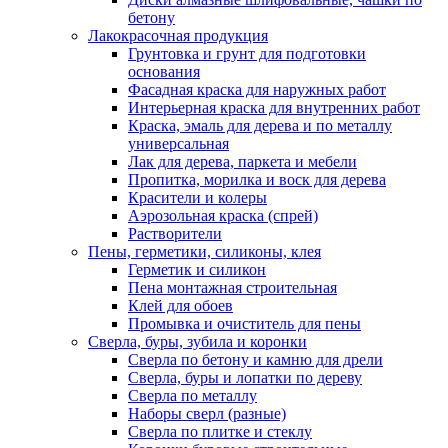
бетону
Лакокрасочная продукция
Грунтовка и грунт для подготовки
основания
Фасадная краска для наружных работ
Интерьерная краска для внутренних работ
Краска, эмаль для дерева и по металлу
универсальная
Лак для дерева, паркета и мебели
Пропитка, морилка и воск для дерева
Красители и колеры
Аэрозольная краска (спрей)
Растворители
Пены, герметики, силиконы, клея
Герметик и силикон
Пена монтажная строительная
Клей для обоев
Промывка и очиститель для пены
Сверла, буры, зубила и коронки
Сверла по бетону и камню для дрели
Сверла, буры и лопатки по дереву
Сверла по металлу
Наборы сверл (разные)
Сверла по плитке и стеклу