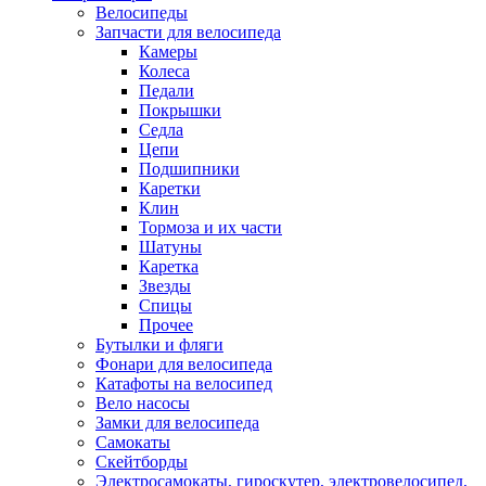
Велосипеды
Запчасти для велосипеда
Камеры
Колеса
Педали
Покрышки
Седла
Цепи
Подшипники
Каретки
Клин
Тормоза и их части
Шатуны
Каретка
Звезды
Спицы
Прочее
Бутылки и фляги
Фонари для велосипеда
Катафоты на велосипед
Вело насосы
Замки для велосипеда
Самокаты
Скейтборды
Электросамокаты, гироскутер, электровелосипед,