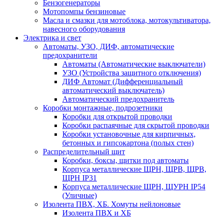
Бензогенераторы
Мотопомпы бензиновые
Масла и смазки для мотоблока, мотокультиватора,
навесного оборудования
Электрика и свет
Автоматы, УЗО, ДИФ, автоматические
предохранители
Автоматы (Автоматические выключатели)
УЗО (Устройства защитного отключения)
ДИФ Автомат (Дифференциальный
автоматический выключатель)
Автоматический предохранитель
Коробки монтажные, подрозетники
Коробки для открытой проводки
Коробки распаячные для скрытой проводки
Коробки установочные для кирпичных,
бетонных и гипсокартона (полых стен)
Распределительный щит
Коробки, боксы, щитки под автоматы
Корпуса металлические ЩРН, ЩРВ, ЩРВ,
ЩРН IP31
Корпуса металлические ЩРН, ЩУРН IP54
(Уличные)
Изолента ПВХ, ХБ. Хомуты нейлоновые
Изолента ПВХ и ХБ