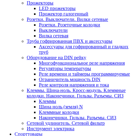
Прожекторы
LED прожекторы
Прожектор галогенный
Розетки. Выключатели. Вилки сетевые
Розетки. Розеточные колодки
Выключатели
Вилка сетевая
Труба гофрированная ПВХ и аксессуары
Аксессуары для гофрированный и гладких
труб
Оборудование на DIN рейку
Многофункциональное реле напряжения
Регуляторы температуры
Реле времени и таймеры программируемые
Ограничитель мощность DIN
Реле контроля напряжения и тока
Клеммы. Шина-ноль. Кросс-модуль. Клеммные
колодки. Наконечники. Гильзы. Разъемы. СИЗ
Клеммы
Шина ноль (земля) N
Клеммные колодки
Наконечники. Гильзы. Разъемы. СИЗ
Сетевой удлинитель. Сетевой фильтр
Инструмент электрика
Спорттовары