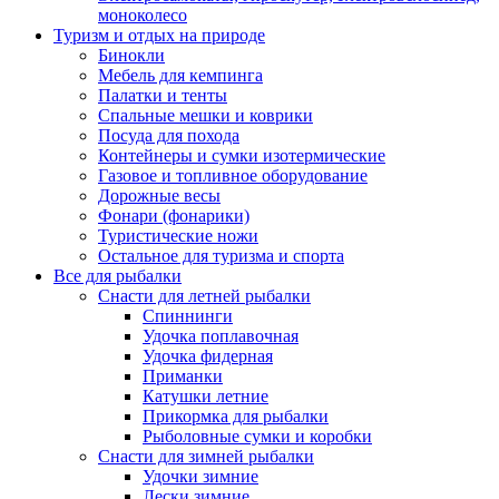
моноколесо
Туризм и отдых на природе
Бинокли
Мебель для кемпинга
Палатки и тенты
Спальные мешки и коврики
Посуда для похода
Контейнеры и сумки изотермические
Газовое и топливное оборудование
Дорожные весы
Фонари (фонарики)
Туристические ножи
Остальное для туризма и спорта
Все для рыбалки
Снасти для летней рыбалки
Спиннинги
Удочка поплавочная
Удочка фидерная
Приманки
Катушки летние
Прикормка для рыбалки
Рыболовные сумки и коробки
Снасти для зимней рыбалки
Удочки зимние
Лески зимние