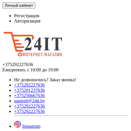
Личный кабинет
Регистрация
Авторизация
+375292227636
Ежедневно, с 10:00 до 19:00
Не дозвонились?
Заказ звонка!
+375292227636
+375291237636
+375256667636
support@24it.by
+375292227636
+375292227636
Instagram