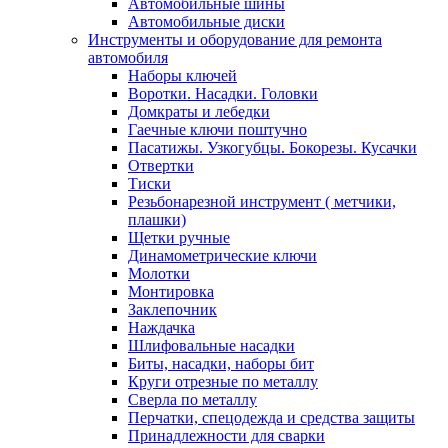
Автомобильные шины
Автомобильные диски
Инструменты и оборудование для ремонта
автомобиля
Наборы ключей
Воротки. Насадки. Головки
Домкраты и лебедки
Гаечные ключи поштучно
Пасатижы. Узкогубцы. Бокорезы. Кусачки
Отвертки
Тиски
Резьбонарезной инструмент ( метчики,
плашки)
Щетки ручные
Динамометрические ключи
Молотки
Монтировка
Заклепочник
Наждачка
Шлифовальные насадки
Биты, насадки, наборы бит
Круги отрезные по металлу
Сверла по металлу
Перчатки, спецодежда и средства защиты
Принадлежности для сварки