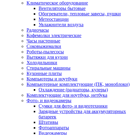
Климатическое оборудование
Вентиляторы бытовые
Обогреватели, тепловые завесы, пушки
Метеостанции
Увлажнители воздуха
Радиочасы
Кофемолки электрические
Часы настенные
Соковыжималки
Роботы-пылесосы
Вытяжки для кухни
Холодильники
Стиральные машины
Кухонные плиты
Компьютеры и ноутбуки
Компьютерные комплектующие (ПК, моноблоки)
Охлаждение (радиаторы, кулеры)
Комплектующие для ноутбука, нетбука
Фото- и видеокамеры
Сумки для фото- и видеотехники
Зарядные устройства для аккумуляторных
батареек
Штативы
Фотоаппараты
Видеокамеры