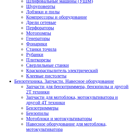
Шлифовальные машины (УШМ)
Шуруповерты
Лобзики и пилы
Компрессоры и оборудование
Дрели сетевые
Перфораторы
Мотопомпы
Генераторы
Фонарики
Станки точила
Рубанки
Плиткорезы
Сверлильные станки
Краскораспылитель электрический
Клеевые пистолеты
Бензотехника. Запчасти. Навесное оборудование
Запчасти для бензотриммера, бензопилы и другой
2Т техники
Запчасти для мотоблока, мотокультиватора и
другой 4Т техники
Бензотриммеры
Бензопилы
Мотоблоки и мотокультиваторы
Навесное оборудование для мотоблока,
мотокультиватора