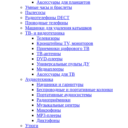
Аксессуары для планшетов
Умные часы и браслеты
Пылесосы
Радиотелефоны DECT
Проводные телефоны
Машинки для удаления катышков
ТВ- и видеотехника
Телевизоры
Кронштейны TV, мониторов
Приемники цифрового ТВ
ТВ-антенны
DVD-плееры
Универсальные пульты ДУ
Медиаплееры
Аксессуары для ТВ
Аудиотехника
Наушники и гарнитуры
Беспроводные и портативные колонки
Портативные аудиосистемы
Радиоприёмники
Музыкальные центры
Микрофоны
MP3-плееры
Диктофоны
Утюги