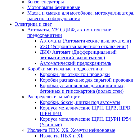
Бензогенераторы
Мотопомпы бензиновые
Масла и смазки для мотоблока, мотокультиватора,
навесного оборудования
Электрика и свет
Автоматы, УЗО, ДИФ, автоматические
предохранители
Автоматы (Автоматические выключатели)
УЗО (Устройства защитного отключения)
ДИФ Автомат (Дифференциальный
автоматический выключатель)
Автоматический предохранитель
Коробки монтажные, подрозетники
Коробки для открытой проводки
Коробки распаячные для скрытой проводки
Коробки установочные для кирпичных,
бетонных и гипсокартона (полых стен)
Распределительный щит
Коробки, боксы, щитки под автоматы
Корпуса металлические ЩРН, ЩРВ, ЩРВ,
ЩРН IP31
Корпуса металлические ЩРН, ЩУРН IP54
(Уличные)
Изолента ПВХ, ХБ. Хомуты нейлоновые
Изолента ПВХ и ХБ