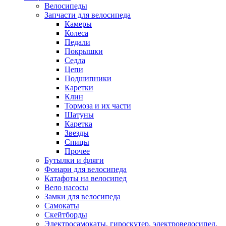
Велосипеды
Запчасти для велосипеда
Камеры
Колеса
Педали
Покрышки
Седла
Цепи
Подшипники
Каретки
Клин
Тормоза и их части
Шатуны
Каретка
Звезды
Спицы
Прочее
Бутылки и фляги
Фонари для велосипеда
Катафоты на велосипед
Вело насосы
Замки для велосипеда
Самокаты
Скейтборды
Электросамокаты, гироскутер, электровелосипед,