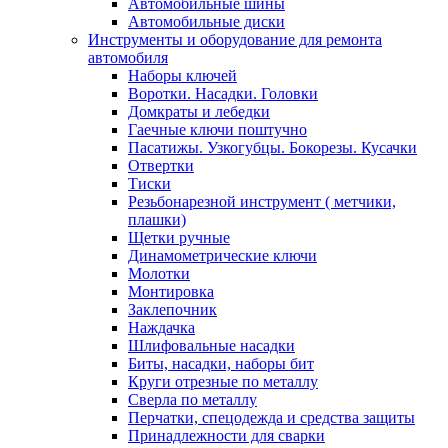
Автомобильные шины
Автомобильные диски
Инструменты и оборудование для ремонта
автомобиля
Наборы ключей
Воротки. Насадки. Головки
Домкраты и лебедки
Гаечные ключи поштучно
Пасатижы. Узкогубцы. Бокорезы. Кусачки
Отвертки
Тиски
Резьбонарезной инструмент ( метчики,
плашки)
Щетки ручные
Динамометрические ключи
Молотки
Монтировка
Заклепочник
Наждачка
Шлифовальные насадки
Биты, насадки, наборы бит
Круги отрезные по металлу
Сверла по металлу
Перчатки, спецодежда и средства защиты
Принадлежности для сварки