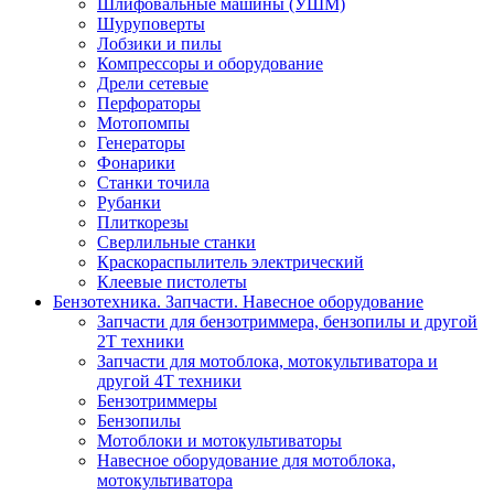
Шлифовальные машины (УШМ)
Шуруповерты
Лобзики и пилы
Компрессоры и оборудование
Дрели сетевые
Перфораторы
Мотопомпы
Генераторы
Фонарики
Станки точила
Рубанки
Плиткорезы
Сверлильные станки
Краскораспылитель электрический
Клеевые пистолеты
Бензотехника. Запчасти. Навесное оборудование
Запчасти для бензотриммера, бензопилы и другой
2Т техники
Запчасти для мотоблока, мотокультиватора и
другой 4Т техники
Бензотриммеры
Бензопилы
Мотоблоки и мотокультиваторы
Навесное оборудование для мотоблока,
мотокультиватора