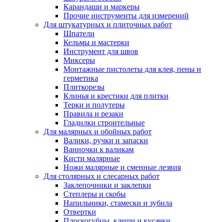
Карандаши и маркеры
Прочие инструменты для измерений
Для штукатурных и плиточных работ
Шпатели
Кельмы и мастерки
Инструмент для швов
Миксеры
Монтажные пистолеты для клея, пены и
герметика
Плиткорезы
Клинья и крестики для плитки
Терки и полутеры
Правила и резаки
Гладилки строительные
Для малярных и обойных работ
Валики, ручки и запаски
Ванночки к валикам
Кисти малярные
Ножи малярные и сменные лезвия
Для столярных и слесарных работ
Заклепочники и заклепки
Степлеры и скобы
Напильники, стамески и зубила
Отвертки
Плоскогубцы, клещи и кусачки