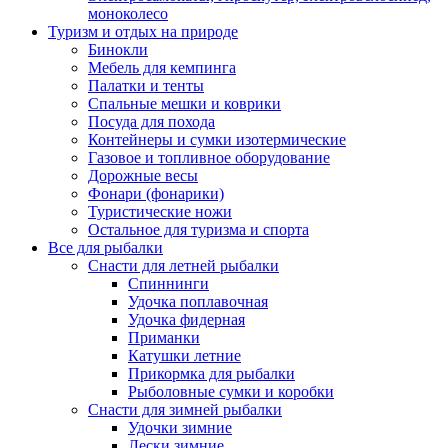
моноколесо
Туризм и отдых на природе
Бинокли
Мебель для кемпинга
Палатки и тенты
Спальные мешки и коврики
Посуда для похода
Контейнеры и сумки изотермические
Газовое и топливное оборудование
Дорожные весы
Фонари (фонарики)
Туристические ножи
Остальное для туризма и спорта
Все для рыбалки
Снасти для летней рыбалки
Спиннинги
Удочка поплавочная
Удочка фидерная
Приманки
Катушки летние
Прикормка для рыбалки
Рыболовные сумки и коробки
Снасти для зимней рыбалки
Удочки зимние
Лески зимние