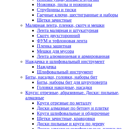
Ножовки, пилы и ножницы
Струбцины и тиски
Гаечные ключи, шестигранные и наборы
Щетки зачистные
Малярная лента, пленки, скотч и мешки
Лента малярная и штукатурная
Скотч двухсторонний
ФУМ и тефлоновая лента
Пленка защитная
Мешки для мусора
Лента алюминиевая и армированная
Наждачка и шлифовальный инструмент
Наждачка
Шлифовальный инструмент
Биты, насадки, головки, наборы бит
Биты, наборы бит для шуруповерта
Головки накидные, насадки
Круги: отрезные, абразивные. Диски: пильные,
алмазные
Круги отрезные по металлу
Диски алмазные по бетону и плитке
Круги шлифовальные и обдирочные
Щетки зачистные, кравцовки
Диски пильные и круги по дереву
Диски алмазные шлифовальные, чашки по