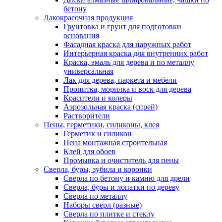
бетону
Лакокрасочная продукция
Грунтовка и грунт для подготовки
основания
Фасадная краска для наружных работ
Интерьерная краска для внутренних работ
Краска, эмаль для дерева и по металлу
универсальная
Лак для дерева, паркета и мебели
Пропитка, морилка и воск для дерева
Красители и колеры
Аэрозольная краска (спрей)
Растворители
Пены, герметики, силиконы, клея
Герметик и силикон
Пена монтажная строительная
Клей для обоев
Промывка и очиститель для пены
Сверла, буры, зубила и коронки
Сверла по бетону и камню для дрели
Сверла, буры и лопатки по дереву
Сверла по металлу
Наборы сверл (разные)
Сверла по плитке и стеклу