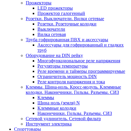
Прожекторы
LED прожекторы
Прожектор галогенный
Розетки. Выключатели. Вилки сетевые
Розетки. Розеточные колодки
Выключатели
Вилка сетевая
Труба гофрированная ПВХ и аксессуары
Аксессуары для гофрированный и гладких
труб
Оборудование на DIN рейку
Многофункциональное реле напряжения
Регуляторы температуры
Реле времени и таймеры программируемые
Ограничитель мощность DIN
Реле контроля напряжения и тока
Клеммы. Шина-ноль. Кросс-модуль. Клеммные
колодки. Наконечники. Гильзы. Разъемы. СИЗ
Клеммы
Шина ноль (земля) N
Клеммные колодки
Наконечники. Гильзы. Разъемы. СИЗ
Сетевой удлинитель. Сетевой фильтр
Инструмент электрика
Спорттовары