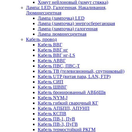
Хомут нейлоновый (хомут стяжка)
Лампа: LED, Галогенная, Накаливания,
Люминесцентная
Лампа (лампочка) LED
Лампа (лампочка) энергосберегающая
Лампа (лампочка) галогенная
Лампа люминесцентная
Кабель, провод
Кабель ВВГ
Кабель ВВГ нг
Кабель ВВГ нг-LS
Кабель АВВГ
Кабель ПВС, ПВС-Т
Кабель ТВ (телевизионный, спутниковый)
Кабель UTP (витая пара, LAN, FTP)
Кабель СИП
Кабель ШВВГ
Кабель бронированный АВБбШв
Кабель NYM-J
Кабель гибкий сварочный КГ
Кабель АПБПП, АПУНП
Кабель КСПВ
Кабель ПВ-1, ПуВ
Кабель ПВ-3, ПуГВ
Кабель термостойкий РКГМ