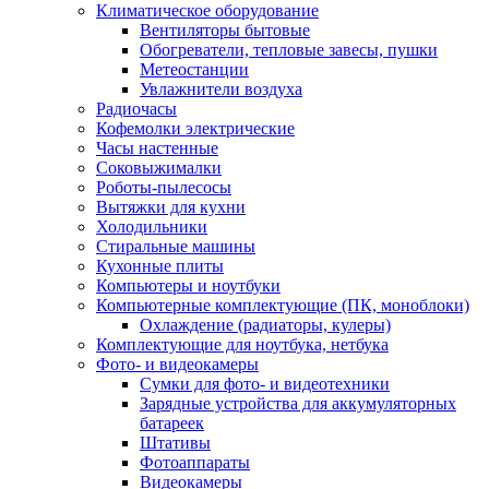
Климатическое оборудование
Вентиляторы бытовые
Обогреватели, тепловые завесы, пушки
Метеостанции
Увлажнители воздуха
Радиочасы
Кофемолки электрические
Часы настенные
Соковыжималки
Роботы-пылесосы
Вытяжки для кухни
Холодильники
Стиральные машины
Кухонные плиты
Компьютеры и ноутбуки
Компьютерные комплектующие (ПК, моноблоки)
Охлаждение (радиаторы, кулеры)
Комплектующие для ноутбука, нетбука
Фото- и видеокамеры
Сумки для фото- и видеотехники
Зарядные устройства для аккумуляторных
батареек
Штативы
Фотоаппараты
Видеокамеры