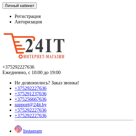
Личный кабинет
Регистрация
Авторизация
+375292227636
Ежедневно, с 10:00 до 19:00
Не дозвонились?
Заказ звонка!
+375292227636
+375291237636
+375256667636
support@24it.by
+375292227636
+375292227636
Instagram