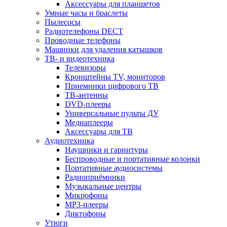
Аксессуары для планшетов
Умные часы и браслеты
Пылесосы
Радиотелефоны DECT
Проводные телефоны
Машинки для удаления катышков
ТВ- и видеотехника
Телевизоры
Кронштейны TV, мониторов
Приемники цифрового ТВ
ТВ-антенны
DVD-плееры
Универсальные пульты ДУ
Медиаплееры
Аксессуары для ТВ
Аудиотехника
Наушники и гарнитуры
Беспроводные и портативные колонки
Портативные аудиосистемы
Радиоприёмники
Музыкальные центры
Микрофоны
MP3-плееры
Диктофоны
Утюги