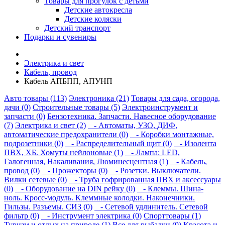
Товары для прогулок с детьми
Детские автокресла
Детские коляски
Детский транспорт
Подарки и сувениры
Электрика и свет
Кабель, провод
Кабель АПБПП, АПУНП
Авто товары (113)
Электроника (21)
Товары для сада, огорода,
дачи (0)
Строительные товары (5)
Электроинструмент и
запчасти (0)
Бензотехника. Запчасти. Навесное оборудование
(7)
Электрика и свет (2)
- Автоматы, УЗО, ДИФ,
автоматические предохранители (0)
- Коробки монтажные,
подрозетники (0)
- Распределительный щит (0)
- Изолента
ПВХ, ХБ. Хомуты нейлоновые (1)
- Лампа: LED,
Галогенная, Накаливания, Люминесцентная (1)
- Кабель,
провод (0)
- Прожекторы (0)
- Розетки. Выключатели.
Вилки сетевые (0)
- Труба гофрированная ПВХ и аксессуары
(0)
- Оборудование на DIN рейку (0)
- Клеммы. Шина-
ноль. Кросс-модуль. Клеммные колодки. Наконечники.
Гильзы. Разъемы. СИЗ (0)
- Сетевой удлинитель. Сетевой
фильтр (0)
- Инструмент электрика (0)
Спорттовары (1)
Туризм и отдых на природе (1)
Все для рыбалки (0)
Красота и