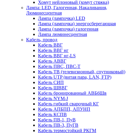
Хомут нейлоновый (хомут стяжка)
Лампа: LED, Галогенная, Накаливания,
Люминесцентная
Лампа (лампочка) LED
Лампа (лампочка) энергосберегающая
Лампа (лампочка) галогенная
Лампа люминесцентная
Кабель, провод
Кабель ВВГ
Кабель ВВГ нг
Кабель ВВГ нг-LS
Кабель АВВГ
Кабель ПВС, ПВС-Т
Кабель ТВ (телевизионный, спутниковый)
Кабель UTP (витая пара, LAN, FTP)
Кабель СИП
Кабель ШВВГ
Кабель бронированный АВБбШв
Кабель NYM-J
Кабель гибкий сварочный КГ
Кабель АПБПП, АПУНП
Кабель КСПВ
Кабель ПВ-1, ПуВ
Кабель ПВ-3, ПуГВ
Кабель термостойкий РКГМ