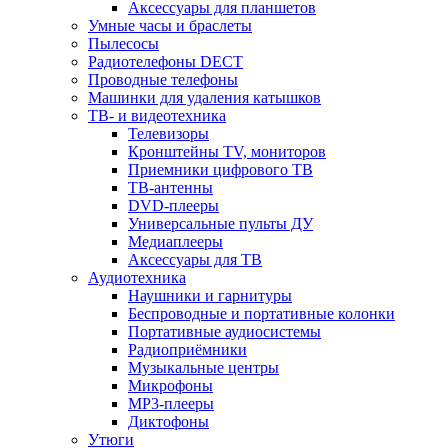
Аксессуары для планшетов
Умные часы и браслеты
Пылесосы
Радиотелефоны DECT
Проводные телефоны
Машинки для удаления катышков
ТВ- и видеотехника
Телевизоры
Кронштейны TV, мониторов
Приемники цифрового ТВ
ТВ-антенны
DVD-плееры
Универсальные пульты ДУ
Медиаплееры
Аксессуары для ТВ
Аудиотехника
Наушники и гарнитуры
Беспроводные и портативные колонки
Портативные аудиосистемы
Радиоприёмники
Музыкальные центры
Микрофоны
MP3-плееры
Диктофоны
Утюги