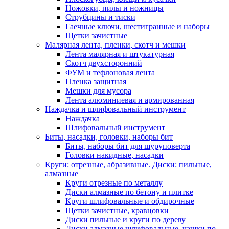
Ножовки, пилы и ножницы
Струбцины и тиски
Гаечные ключи, шестигранные и наборы
Щетки зачистные
Малярная лента, пленки, скотч и мешки
Лента малярная и штукатурная
Скотч двухсторонний
ФУМ и тефлоновая лента
Пленка защитная
Мешки для мусора
Лента алюминиевая и армированная
Наждачка и шлифовальный инструмент
Наждачка
Шлифовальный инструмент
Биты, насадки, головки, наборы бит
Биты, наборы бит для шуруповерта
Головки накидные, насадки
Круги: отрезные, абразивные. Диски: пильные,
алмазные
Круги отрезные по металлу
Диски алмазные по бетону и плитке
Круги шлифовальные и обдирочные
Щетки зачистные, кравцовки
Диски пильные и круги по дереву
Диски алмазные шлифовальные, чашки по