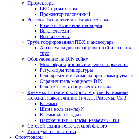
Прожекторы
LED прожекторы
Прожектор галогенный
Розетки. Выключатели. Вилки сетевые
Розетки. Розеточные колодки
Выключатели
Вилка сетевая
Труба гофрированная ПВХ и аксессуары
Аксессуары для гофрированный и гладких
труб
Оборудование на DIN рейку
Многофункциональное реле напряжения
Регуляторы температуры
Реле времени и таймеры программируемые
Ограничитель мощность DIN
Реле контроля напряжения и тока
Клеммы. Шина-ноль. Кросс-модуль. Клеммные
колодки. Наконечники. Гильзы. Разъемы. СИЗ
Клеммы
Шина ноль (земля) N
Клеммные колодки
Наконечники. Гильзы. Разъемы. СИЗ
Сетевой удлинитель. Сетевой фильтр
Инструмент электрика
Спорттовары