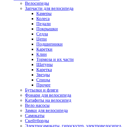
Велосипеды
Запчасти для велосипеда
Камеры
Колеса
Педали
Покрышки
Седла
Цепи
Подшипники
Каретки
Клин
Тормоза и их части
Шатуны
Каретка
Звезды
Спицы
Прочее
Бутылки и фляги
Фонари для велосипеда
Катафоты на велосипед
Вело насосы
Замки для велосипеда
Самокаты
Скейтборды
Электросамокаты, гироскутер, электровелосипед,