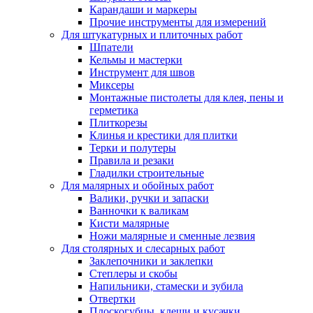
Карандаши и маркеры
Прочие инструменты для измерений
Для штукатурных и плиточных работ
Шпатели
Кельмы и мастерки
Инструмент для швов
Миксеры
Монтажные пистолеты для клея, пены и
герметика
Плиткорезы
Клинья и крестики для плитки
Терки и полутеры
Правила и резаки
Гладилки строительные
Для малярных и обойных работ
Валики, ручки и запаски
Ванночки к валикам
Кисти малярные
Ножи малярные и сменные лезвия
Для столярных и слесарных работ
Заклепочники и заклепки
Степлеры и скобы
Напильники, стамески и зубила
Отвертки
Плоскогубцы, клещи и кусачки