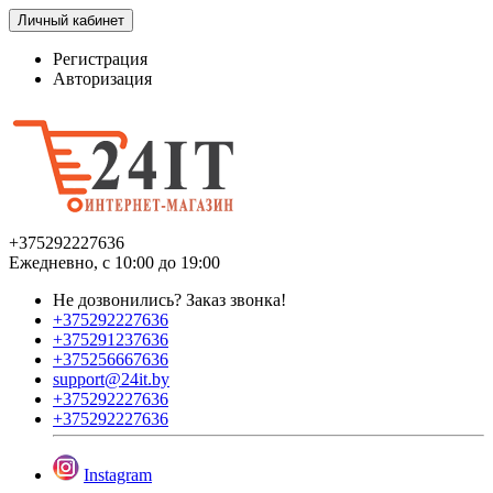
Личный кабинет
Регистрация
Авторизация
+375292227636
Ежедневно, с 10:00 до 19:00
Не дозвонились?
Заказ звонка!
+375292227636
+375291237636
+375256667636
support@24it.by
+375292227636
+375292227636
Instagram