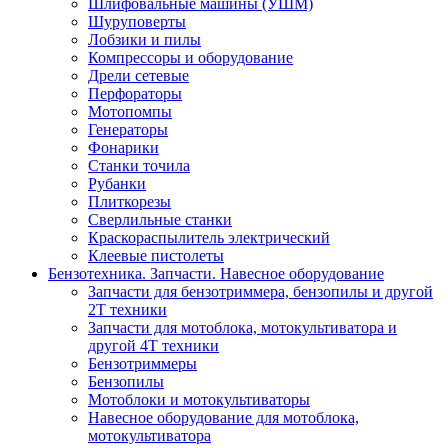
Шлифовальные машины (УШМ)
Шуруповерты
Лобзики и пилы
Компрессоры и оборудование
Дрели сетевые
Перфораторы
Мотопомпы
Генераторы
Фонарики
Станки точила
Рубанки
Плиткорезы
Сверлильные станки
Краскораспылитель электрический
Клеевые пистолеты
Бензотехника. Запчасти. Навесное оборудование
Запчасти для бензотриммера, бензопилы и другой
2Т техники
Запчасти для мотоблока, мотокультиватора и
другой 4Т техники
Бензотриммеры
Бензопилы
Мотоблоки и мотокультиваторы
Навесное оборудование для мотоблока,
мотокультиватора