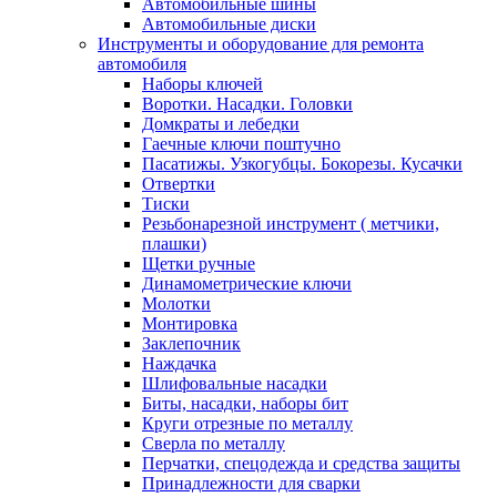
Автомобильные шины
Автомобильные диски
Инструменты и оборудование для ремонта
автомобиля
Наборы ключей
Воротки. Насадки. Головки
Домкраты и лебедки
Гаечные ключи поштучно
Пасатижы. Узкогубцы. Бокорезы. Кусачки
Отвертки
Тиски
Резьбонарезной инструмент ( метчики,
плашки)
Щетки ручные
Динамометрические ключи
Молотки
Монтировка
Заклепочник
Наждачка
Шлифовальные насадки
Биты, насадки, наборы бит
Круги отрезные по металлу
Сверла по металлу
Перчатки, спецодежда и средства защиты
Принадлежности для сварки