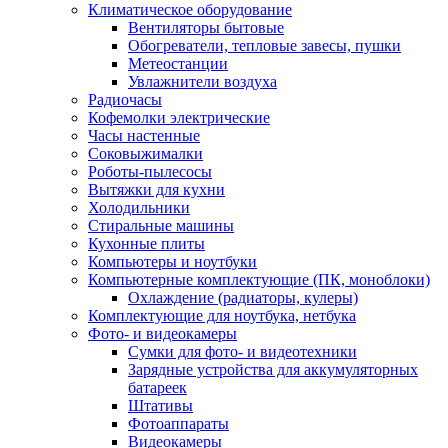
Климатическое оборудование
Вентиляторы бытовые
Обогреватели, тепловые завесы, пушки
Метеостанции
Увлажнители воздуха
Радиочасы
Кофемолки электрические
Часы настенные
Соковыжималки
Роботы-пылесосы
Вытяжки для кухни
Холодильники
Стиральные машины
Кухонные плиты
Компьютеры и ноутбуки
Компьютерные комплектующие (ПК, моноблоки)
Охлаждение (радиаторы, кулеры)
Комплектующие для ноутбука, нетбука
Фото- и видеокамеры
Сумки для фото- и видеотехники
Зарядные устройства для аккумуляторных
батареек
Штативы
Фотоаппараты
Видеокамеры