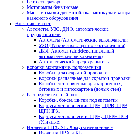
Бензогенераторы
Мотопомпы бензиновые
Масла и смазки для мотоблока, мотокультиватора,
навесного оборудования
Электрика и свет
Автоматы, УЗО, ДИФ, автоматические
предохранители
Автоматы (Автоматические выключатели)
УЗО (Устройства защитного отключения)
ДИФ Автомат (Дифференциальный
автоматический выключатель)
Автоматический предохранитель
Коробки монтажные, подрозетники
Коробки для открытой проводки
Коробки распаячные для скрытой проводки
Коробки установочные для кирпичных,
бетонных и гипсокартона (полых стен)
Распределительный щит
Коробки, боксы, щитки под автоматы
Корпуса металлические ЩРН, ЩРВ, ЩРВ,
ЩРН IP31
Корпуса металлические ЩРН, ЩУРН IP54
(Уличные)
Изолента ПВХ, ХБ. Хомуты нейлоновые
Изолента ПВХ и ХБ