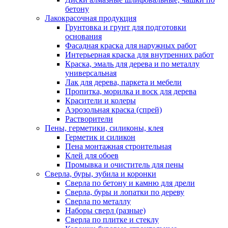
бетону
Лакокрасочная продукция
Грунтовка и грунт для подготовки
основания
Фасадная краска для наружных работ
Интерьерная краска для внутренних работ
Краска, эмаль для дерева и по металлу
универсальная
Лак для дерева, паркета и мебели
Пропитка, морилка и воск для дерева
Красители и колеры
Аэрозольная краска (спрей)
Растворители
Пены, герметики, силиконы, клея
Герметик и силикон
Пена монтажная строительная
Клей для обоев
Промывка и очиститель для пены
Сверла, буры, зубила и коронки
Сверла по бетону и камню для дрели
Сверла, буры и лопатки по дереву
Сверла по металлу
Наборы сверл (разные)
Сверла по плитке и стеклу