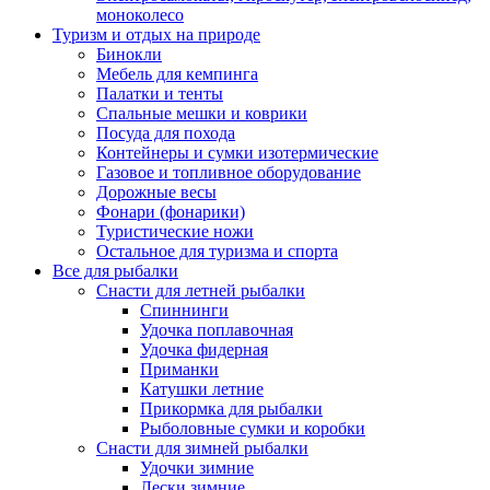
моноколесо
Туризм и отдых на природе
Бинокли
Мебель для кемпинга
Палатки и тенты
Спальные мешки и коврики
Посуда для похода
Контейнеры и сумки изотермические
Газовое и топливное оборудование
Дорожные весы
Фонари (фонарики)
Туристические ножи
Остальное для туризма и спорта
Все для рыбалки
Снасти для летней рыбалки
Спиннинги
Удочка поплавочная
Удочка фидерная
Приманки
Катушки летние
Прикормка для рыбалки
Рыболовные сумки и коробки
Снасти для зимней рыбалки
Удочки зимние
Лески зимние