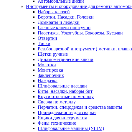
Автомобильные диски
Инструменты и оборудование для ремонта автомоб
Наборы ключей
Воротки. Насадки. Головки
Домкраты и лебедки
Гаечные ключи поштучно
Пасатижы. Узкогубцы. Бокорезы. Кусачки
Отвертки
Тиски
Резьбонарезной инструмент ( метчики, плашк
Щетки ручные
Динамометрические ключи
Молотки
Монтировка
Заклепочник
Наждачка
Шлифовальные насадки
Биты, насадки, наборы бит
Круги отрезные по металлу
Сверла по металлу
Перчатки, спецодежда и средства защиты
Принадлежности для сварки
Ящики для инструмента
Фены технические
Шлифовальные машины (УШМ)