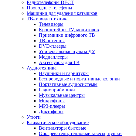
Радиотелефоны DECT
Проводные телефоны
Машинки для удаления катышков
ТВ- и видеотехника
Телевизоры
Кронштейны TV, мониторов
Приемники цифрового ТВ
ТВ-антенны
DVD-плееры
Универсальные пульты ДУ
Медиаплееры
Аксессуары для ТВ
Аудиотехника
Наушники и гарнитуры
Беспроводные и портативные колонки
Портативные аудиосистемы
Радиоприёмники
Музыкальные центры
Микрофоны
MP3-плееры
Диктофоны
Утюги
Климатическое оборудование
Вентиляторы бытовые
Обогреватели, тепловые завесы, пушки