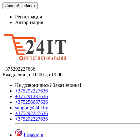
Личный кабинет
Регистрация
Авторизация
+375292227636
Ежедневно, с 10:00 до 19:00
Не дозвонились?
Заказ звонка!
+375292227636
+375291237636
+375256667636
support@24it.by
+375292227636
+375292227636
Instagram