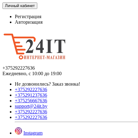
Личный кабинет
Регистрация
Авторизация
+375292227636
Ежедневно, с 10:00 до 19:00
Не дозвонились?
Заказ звонка!
+375292227636
+375291237636
+375256667636
support@24it.by
+375292227636
+375292227636
Instagram