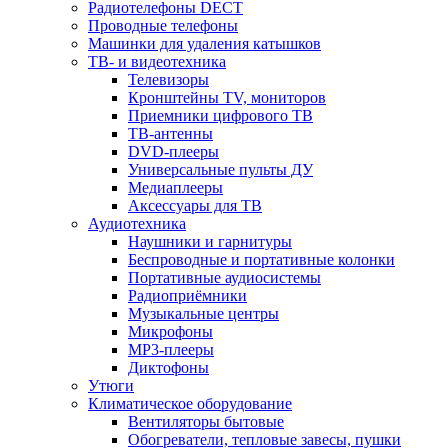
Радиотелефоны DECT
Проводные телефоны
Машинки для удаления катышков
ТВ- и видеотехника
Телевизоры
Кронштейны TV, мониторов
Приемники цифрового ТВ
ТВ-антенны
DVD-плееры
Универсальные пульты ДУ
Медиаплееры
Аксессуары для ТВ
Аудиотехника
Наушники и гарнитуры
Беспроводные и портативные колонки
Портативные аудиосистемы
Радиоприёмники
Музыкальные центры
Микрофоны
MP3-плееры
Диктофоны
Утюги
Климатическое оборудование
Вентиляторы бытовые
Обогреватели, тепловые завесы, пушки