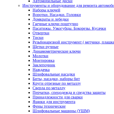
Автомобильные диски
Инструменты и оборудование для ремонта автомоб
Наборы ключей
Воротки. Насадки. Головки
Домкраты и лебедки
Гаечные ключи поштучно
Пасатижы. Узкогубцы. Бокорезы. Кусачки
Отвертки
Тиски
Резьбонарезной инструмент ( метчики, плашк
Щетки ручные
Динамометрические ключи
Молотки
Монтировка
Заклепочник
Наждачка
Шлифовальные насадки
Биты, насадки, наборы бит
Круги отрезные по металлу
Сверла по металлу
Перчатки, спецодежда и средства защиты
Принадлежности для сварки
Ящики для инструмента
Фены технические
Шлифовальные машины (УШМ)