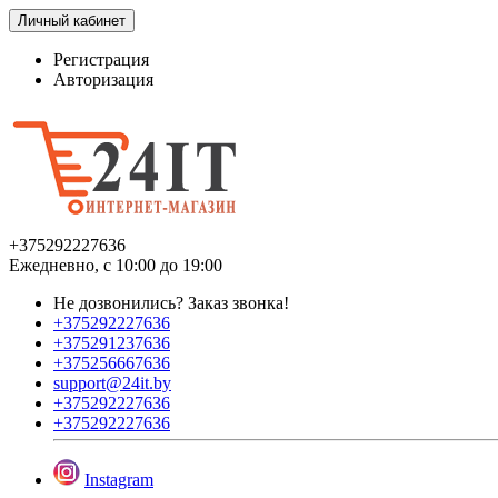
Личный кабинет
Регистрация
Авторизация
+375292227636
Ежедневно, с 10:00 до 19:00
Не дозвонились?
Заказ звонка!
+375292227636
+375291237636
+375256667636
support@24it.by
+375292227636
+375292227636
Instagram