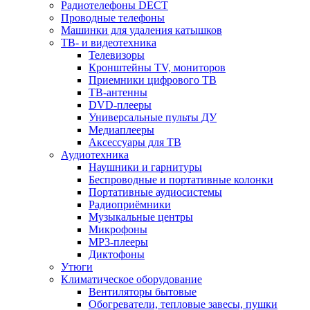
Радиотелефоны DECT
Проводные телефоны
Машинки для удаления катышков
ТВ- и видеотехника
Телевизоры
Кронштейны TV, мониторов
Приемники цифрового ТВ
ТВ-антенны
DVD-плееры
Универсальные пульты ДУ
Медиаплееры
Аксессуары для ТВ
Аудиотехника
Наушники и гарнитуры
Беспроводные и портативные колонки
Портативные аудиосистемы
Радиоприёмники
Музыкальные центры
Микрофоны
MP3-плееры
Диктофоны
Утюги
Климатическое оборудование
Вентиляторы бытовые
Обогреватели, тепловые завесы, пушки