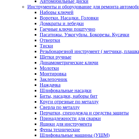
Автомобильные диски
Инструменты и оборудование для ремонта автомоб
Наборы ключей
Воротки. Насадки. Головки
Домкраты и лебедки
Гаечные ключи поштучно
Пасатижы. Узкогубцы. Бокорезы. Кусачки
Отвертки
Тиски
Резьбонарезной инструмент ( метчики, плашк
Щетки ручные
Динамометрические ключи
Молотки
Монтировка
Заклепочник
Наждачка
Шлифовальные насадки
Биты, насадки, наборы бит
Круги отрезные по металлу
Сверла по металлу
Перчатки, спецодежда и средства защиты
Принадлежности для сварки
Ящики для инструмента
Фены технические
Шлифовальные машины (УШМ)