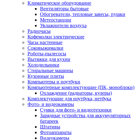
Климатическое оборудование
Вентиляторы бытовые
Обогреватели, тепловые завесы, пушки
Метеостанции
Увлажнители воздуха
Радиочасы
Кофемолки электрические
Часы настенные
Соковыжималки
Роботы-пылесосы
Вытяжки для кухни
Холодильники
Стиральные машины
Кухонные плиты
Компьютеры и ноутбуки
Компьютерные комплектующие (ПК, моноблоки)
Охлаждение (радиаторы, кулеры)
Комплектующие для ноутбука, нетбука
Фото- и видеокамеры
Сумки для фото- и видеотехники
Зарядные устройства для аккумуляторных
батареек
Штативы
Фотоаппараты
Видеокамеры