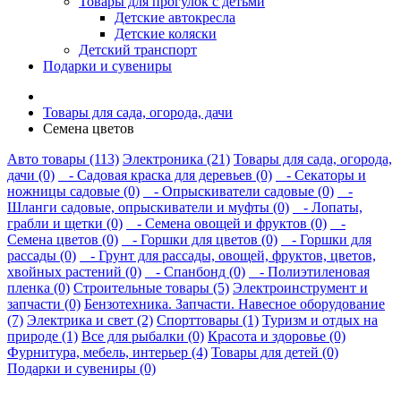
Товары для прогулок с детьми
Детские автокресла
Детские коляски
Детский транспорт
Подарки и сувениры
Товары для сада, огорода, дачи
Семена цветов
Авто товары (113)
Электроника (21)
Товары для сада, огорода,
дачи (0)
- Садовая краска для деревьев (0)
- Секаторы и
ножницы садовые (0)
- Опрыскиватели садовые (0)
-
Шланги садовые, опрыскиватели и муфты (0)
- Лопаты,
грабли и щетки (0)
- Семена овощей и фруктов (0)
-
Семена цветов (0)
- Горшки для цветов (0)
- Горшки для
рассады (0)
- Грунт для рассады, овощей, фруктов, цветов,
хвойных растений (0)
- Спанбонд (0)
- Полиэтиленовая
пленка (0)
Строительные товары (5)
Электроинструмент и
запчасти (0)
Бензотехника. Запчасти. Навесное оборудование
(7)
Электрика и свет (2)
Спорттовары (1)
Туризм и отдых на
природе (1)
Все для рыбалки (0)
Красота и здоровье (0)
Фурнитура, мебель, интерьер (4)
Товары для детей (0)
Подарки и сувениры (0)