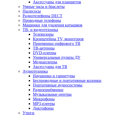
Аксессуары для планшетов
Умные часы и браслеты
Пылесосы
Радиотелефоны DECT
Проводные телефоны
Машинки для удаления катышков
ТВ- и видеотехника
Телевизоры
Кронштейны TV, мониторов
Приемники цифрового ТВ
ТВ-антенны
DVD-плееры
Универсальные пульты ДУ
Медиаплееры
Аксессуары для ТВ
Аудиотехника
Наушники и гарнитуры
Беспроводные и портативные колонки
Портативные аудиосистемы
Радиоприёмники
Музыкальные центры
Микрофоны
MP3-плееры
Диктофоны
Утюги