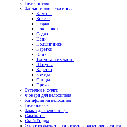
Велосипеды
Запчасти для велосипеда
Камеры
Колеса
Педали
Покрышки
Седла
Цепи
Подшипники
Каретки
Клин
Тормоза и их части
Шатуны
Каретка
Звезды
Спицы
Прочее
Бутылки и фляги
Фонари для велосипеда
Катафоты на велосипед
Вело насосы
Замки для велосипеда
Самокаты
Скейтборды
Электросамокаты, гироскутер, электровелосипед,