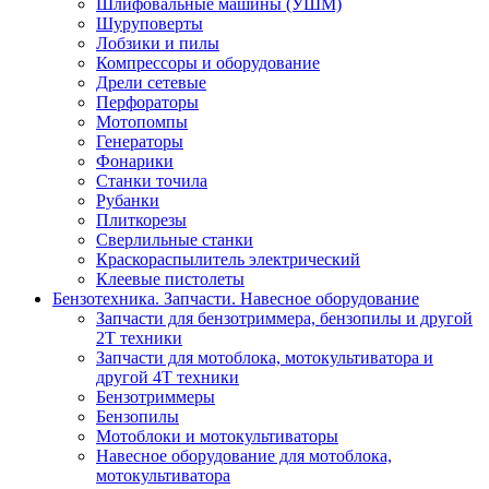
Шлифовальные машины (УШМ)
Шуруповерты
Лобзики и пилы
Компрессоры и оборудование
Дрели сетевые
Перфораторы
Мотопомпы
Генераторы
Фонарики
Станки точила
Рубанки
Плиткорезы
Сверлильные станки
Краскораспылитель электрический
Клеевые пистолеты
Бензотехника. Запчасти. Навесное оборудование
Запчасти для бензотриммера, бензопилы и другой
2Т техники
Запчасти для мотоблока, мотокультиватора и
другой 4Т техники
Бензотриммеры
Бензопилы
Мотоблоки и мотокультиваторы
Навесное оборудование для мотоблока,
мотокультиватора