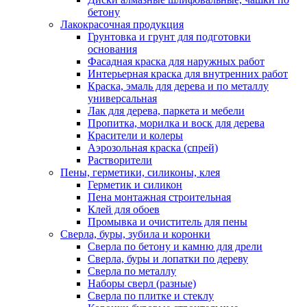
бетону
Лакокрасочная продукция
Грунтовка и грунт для подготовки
основания
Фасадная краска для наружных работ
Интерьерная краска для внутренних работ
Краска, эмаль для дерева и по металлу
универсальная
Лак для дерева, паркета и мебели
Пропитка, морилка и воск для дерева
Красители и колеры
Аэрозольная краска (спрей)
Растворители
Пены, герметики, силиконы, клея
Герметик и силикон
Пена монтажная строительная
Клей для обоев
Промывка и очиститель для пены
Сверла, буры, зубила и коронки
Сверла по бетону и камню для дрели
Сверла, буры и лопатки по дереву
Сверла по металлу
Наборы сверл (разные)
Сверла по плитке и стеклу