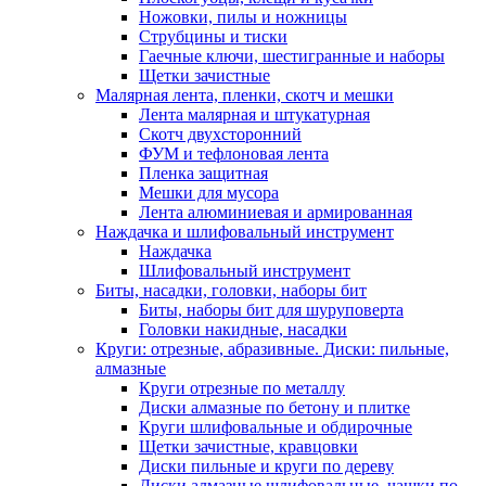
Ножовки, пилы и ножницы
Струбцины и тиски
Гаечные ключи, шестигранные и наборы
Щетки зачистные
Малярная лента, пленки, скотч и мешки
Лента малярная и штукатурная
Скотч двухсторонний
ФУМ и тефлоновая лента
Пленка защитная
Мешки для мусора
Лента алюминиевая и армированная
Наждачка и шлифовальный инструмент
Наждачка
Шлифовальный инструмент
Биты, насадки, головки, наборы бит
Биты, наборы бит для шуруповерта
Головки накидные, насадки
Круги: отрезные, абразивные. Диски: пильные,
алмазные
Круги отрезные по металлу
Диски алмазные по бетону и плитке
Круги шлифовальные и обдирочные
Щетки зачистные, кравцовки
Диски пильные и круги по дереву
Диски алмазные шлифовальные, чашки по