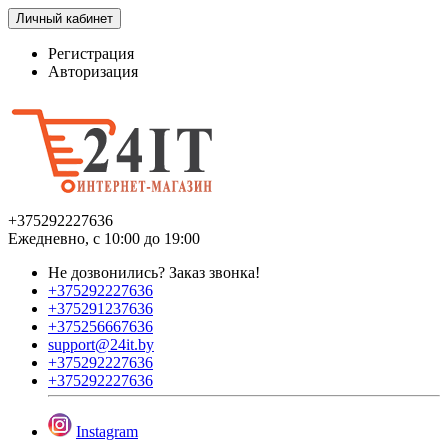
Личный кабинет
Регистрация
Авторизация
+375292227636
Ежедневно, с 10:00 до 19:00
Не дозвонились?
Заказ звонка!
+375292227636
+375291237636
+375256667636
support@24it.by
+375292227636
+375292227636
Instagram