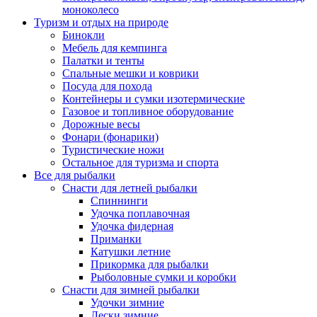
моноколесо
Туризм и отдых на природе
Бинокли
Мебель для кемпинга
Палатки и тенты
Спальные мешки и коврики
Посуда для похода
Контейнеры и сумки изотермические
Газовое и топливное оборудование
Дорожные весы
Фонари (фонарики)
Туристические ножи
Остальное для туризма и спорта
Все для рыбалки
Снасти для летней рыбалки
Спиннинги
Удочка поплавочная
Удочка фидерная
Приманки
Катушки летние
Прикормка для рыбалки
Рыболовные сумки и коробки
Снасти для зимней рыбалки
Удочки зимние
Лески зимние