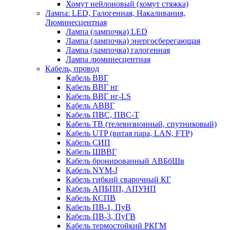
Хомут нейлоновый (хомут стяжка)
Лампа: LED, Галогенная, Накаливания,
Люминесцентная
Лампа (лампочка) LED
Лампа (лампочка) энергосберегающая
Лампа (лампочка) галогенная
Лампа люминесцентная
Кабель, провод
Кабель ВВГ
Кабель ВВГ нг
Кабель ВВГ нг-LS
Кабель АВВГ
Кабель ПВС, ПВС-Т
Кабель ТВ (телевизионный, спутниковый)
Кабель UTP (витая пара, LAN, FTP)
Кабель СИП
Кабель ШВВГ
Кабель бронированный АВБбШв
Кабель NYM-J
Кабель гибкий сварочный КГ
Кабель АПБПП, АПУНП
Кабель КСПВ
Кабель ПВ-1, ПуВ
Кабель ПВ-3, ПуГВ
Кабель термостойкий РКГМ