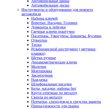
Автомобильные шины
Автомобильные диски
Инструменты и оборудование для ремонта
автомобиля
Наборы ключей
Воротки. Насадки. Головки
Домкраты и лебедки
Гаечные ключи поштучно
Пасатижы. Узкогубцы. Бокорезы. Кусачки
Отвертки
Тиски
Резьбонарезной инструмент ( метчики,
плашки)
Щетки ручные
Динамометрические ключи
Молотки
Монтировка
Заклепочник
Наждачка
Шлифовальные насадки
Биты, насадки, наборы бит
Круги отрезные по металлу
Сверла по металлу
Перчатки, спецодежда и средства защиты
Принадлежности для сварки