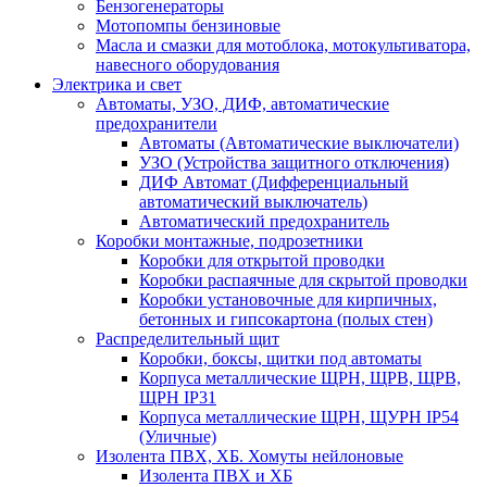
Бензогенераторы
Мотопомпы бензиновые
Масла и смазки для мотоблока, мотокультиватора,
навесного оборудования
Электрика и свет
Автоматы, УЗО, ДИФ, автоматические
предохранители
Автоматы (Автоматические выключатели)
УЗО (Устройства защитного отключения)
ДИФ Автомат (Дифференциальный
автоматический выключатель)
Автоматический предохранитель
Коробки монтажные, подрозетники
Коробки для открытой проводки
Коробки распаячные для скрытой проводки
Коробки установочные для кирпичных,
бетонных и гипсокартона (полых стен)
Распределительный щит
Коробки, боксы, щитки под автоматы
Корпуса металлические ЩРН, ЩРВ, ЩРВ,
ЩРН IP31
Корпуса металлические ЩРН, ЩУРН IP54
(Уличные)
Изолента ПВХ, ХБ. Хомуты нейлоновые
Изолента ПВХ и ХБ