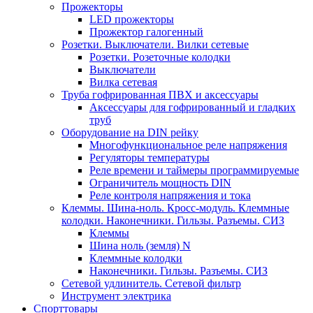
Прожекторы
LED прожекторы
Прожектор галогенный
Розетки. Выключатели. Вилки сетевые
Розетки. Розеточные колодки
Выключатели
Вилка сетевая
Труба гофрированная ПВХ и аксессуары
Аксессуары для гофрированный и гладких
труб
Оборудование на DIN рейку
Многофункциональное реле напряжения
Регуляторы температуры
Реле времени и таймеры программируемые
Ограничитель мощность DIN
Реле контроля напряжения и тока
Клеммы. Шина-ноль. Кросс-модуль. Клеммные
колодки. Наконечники. Гильзы. Разъемы. СИЗ
Клеммы
Шина ноль (земля) N
Клеммные колодки
Наконечники. Гильзы. Разъемы. СИЗ
Сетевой удлинитель. Сетевой фильтр
Инструмент электрика
Спорттовары