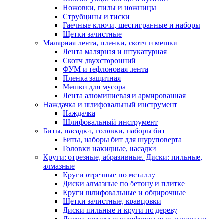
Ножовки, пилы и ножницы
Струбцины и тиски
Гаечные ключи, шестигранные и наборы
Щетки зачистные
Малярная лента, пленки, скотч и мешки
Лента малярная и штукатурная
Скотч двухсторонний
ФУМ и тефлоновая лента
Пленка защитная
Мешки для мусора
Лента алюминиевая и армированная
Наждачка и шлифовальный инструмент
Наждачка
Шлифовальный инструмент
Биты, насадки, головки, наборы бит
Биты, наборы бит для шуруповерта
Головки накидные, насадки
Круги: отрезные, абразивные. Диски: пильные,
алмазные
Круги отрезные по металлу
Диски алмазные по бетону и плитке
Круги шлифовальные и обдирочные
Щетки зачистные, кравцовки
Диски пильные и круги по дереву
Диски алмазные шлифовальные, чашки по