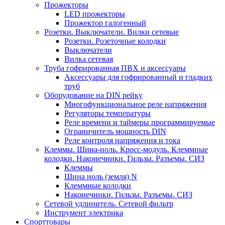
Прожекторы
LED прожекторы
Прожектор галогенный
Розетки. Выключатели. Вилки сетевые
Розетки. Розеточные колодки
Выключатели
Вилка сетевая
Труба гофрированная ПВХ и аксессуары
Аксессуары для гофрированный и гладких
труб
Оборудование на DIN рейку
Многофункциональное реле напряжения
Регуляторы температуры
Реле времени и таймеры программируемые
Ограничитель мощность DIN
Реле контроля напряжения и тока
Клеммы. Шина-ноль. Кросс-модуль. Клеммные
колодки. Наконечники. Гильзы. Разъемы. СИЗ
Клеммы
Шина ноль (земля) N
Клеммные колодки
Наконечники. Гильзы. Разъемы. СИЗ
Сетевой удлинитель. Сетевой фильтр
Инструмент электрика
Спорттовары