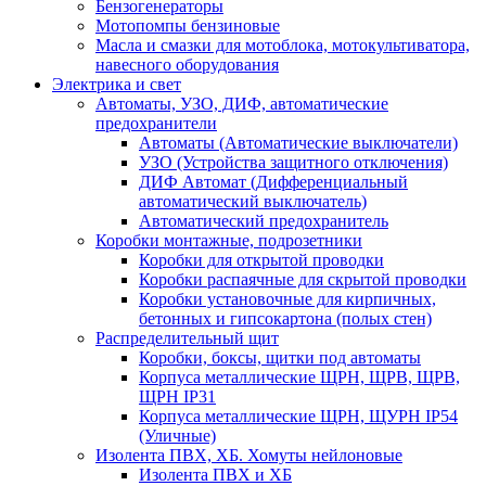
Бензогенераторы
Мотопомпы бензиновые
Масла и смазки для мотоблока, мотокультиватора,
навесного оборудования
Электрика и свет
Автоматы, УЗО, ДИФ, автоматические
предохранители
Автоматы (Автоматические выключатели)
УЗО (Устройства защитного отключения)
ДИФ Автомат (Дифференциальный
автоматический выключатель)
Автоматический предохранитель
Коробки монтажные, подрозетники
Коробки для открытой проводки
Коробки распаячные для скрытой проводки
Коробки установочные для кирпичных,
бетонных и гипсокартона (полых стен)
Распределительный щит
Коробки, боксы, щитки под автоматы
Корпуса металлические ЩРН, ЩРВ, ЩРВ,
ЩРН IP31
Корпуса металлические ЩРН, ЩУРН IP54
(Уличные)
Изолента ПВХ, ХБ. Хомуты нейлоновые
Изолента ПВХ и ХБ