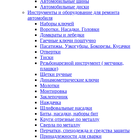
Автомобильные шины
Автомобильные диски
Инструменты и оборудование для ремонта
автомобиля
Наборы ключей
Воротки. Насадки. Головки
Домкраты и лебедки
Гаечные ключи поштучно
Пасатижы. Узкогубцы. Бокорезы. Кусачки
Отвертки
Тиски
Резьбонарезной инструмент ( метчики,
плашки)
Щетки ручные
Динамометрические ключи
Молотки
Монтировка
Заклепочник
Наждачка
Шлифовальные насадки
Биты, насадки, наборы бит
Круги отрезные по металлу
Сверла по металлу
Перчатки, спецодежда и средства защиты
Принадлежности для сварки