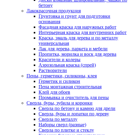
бетону
Лакокрасочная продукция
Грунтовка и грунт для подготовки
основания
Фасадная краска для наружных работ
Интерьерная краска для внутренних работ
Краска, эмаль для дерева и по металлу
универсальная
Лак для дерева, паркета и мебели
Пропитка, морилка и воск для дерева
Красители и колеры
Аэрозольная краска (спрей)
Растворители
Пены, герметики, силиконы, клея
Герметик и силикон
Пена монтажная строительная
Клей для обоев
Промывка и очиститель для пены
Сверла, буры, зубила и коронки
Сверла по бетону и камню для дрели
Сверла, буры и лопатки по дереву
Сверла по металлу
Наборы сверл (разные)
Сверла по плитке и стеклу