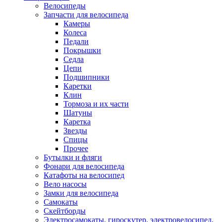
Велосипеды
Запчасти для велосипеда
Камеры
Колеса
Педали
Покрышки
Седла
Цепи
Подшипники
Каретки
Клин
Тормоза и их части
Шатуны
Каретка
Звезды
Спицы
Прочее
Бутылки и фляги
Фонари для велосипеда
Катафоты на велосипед
Вело насосы
Замки для велосипеда
Самокаты
Скейтборды
Электросамокаты, гироскутер, электровелосипед,