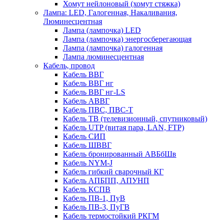
Хомут нейлоновый (хомут стяжка)
Лампа: LED, Галогенная, Накаливания,
Люминесцентная
Лампа (лампочка) LED
Лампа (лампочка) энергосберегающая
Лампа (лампочка) галогенная
Лампа люминесцентная
Кабель, провод
Кабель ВВГ
Кабель ВВГ нг
Кабель ВВГ нг-LS
Кабель АВВГ
Кабель ПВС, ПВС-Т
Кабель ТВ (телевизионный, спутниковый)
Кабель UTP (витая пара, LAN, FTP)
Кабель СИП
Кабель ШВВГ
Кабель бронированный АВБбШв
Кабель NYM-J
Кабель гибкий сварочный КГ
Кабель АПБПП, АПУНП
Кабель КСПВ
Кабель ПВ-1, ПуВ
Кабель ПВ-3, ПуГВ
Кабель термостойкий РКГМ