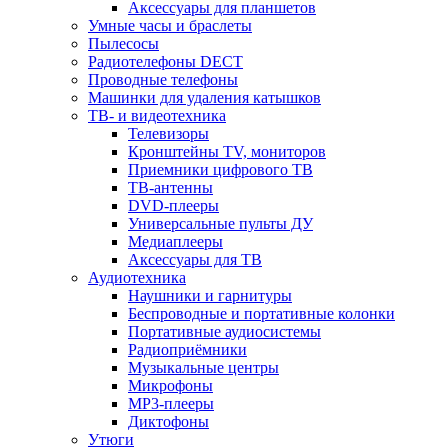
Аксессуары для планшетов
Умные часы и браслеты
Пылесосы
Радиотелефоны DECT
Проводные телефоны
Машинки для удаления катышков
ТВ- и видеотехника
Телевизоры
Кронштейны TV, мониторов
Приемники цифрового ТВ
ТВ-антенны
DVD-плееры
Универсальные пульты ДУ
Медиаплееры
Аксессуары для ТВ
Аудиотехника
Наушники и гарнитуры
Беспроводные и портативные колонки
Портативные аудиосистемы
Радиоприёмники
Музыкальные центры
Микрофоны
MP3-плееры
Диктофоны
Утюги