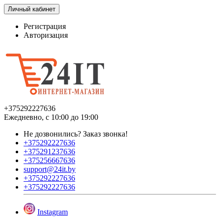
Личный кабинет
Регистрация
Авторизация
+375292227636
Ежедневно, с 10:00 до 19:00
Не дозвонились?
Заказ звонка!
+375292227636
+375291237636
+375256667636
support@24it.by
+375292227636
+375292227636
Instagram