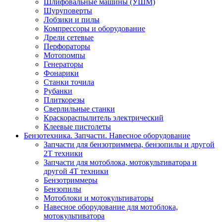
Шлифовальные машины (УШМ)
Шуруповерты
Лобзики и пилы
Компрессоры и оборудование
Дрели сетевые
Перфораторы
Мотопомпы
Генераторы
Фонарики
Станки точила
Рубанки
Плиткорезы
Сверлильные станки
Краскораспылитель электрический
Клеевые пистолеты
Бензотехника. Запчасти. Навесное оборудование
Запчасти для бензотриммера, бензопилы и другой
2Т техники
Запчасти для мотоблока, мотокультиватора и
другой 4Т техники
Бензотриммеры
Бензопилы
Мотоблоки и мотокультиваторы
Навесное оборудование для мотоблока,
мотокультиватора