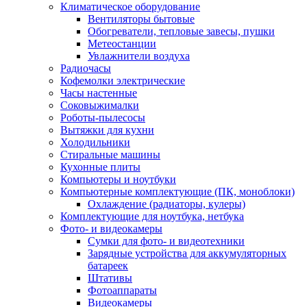
Климатическое оборудование
Вентиляторы бытовые
Обогреватели, тепловые завесы, пушки
Метеостанции
Увлажнители воздуха
Радиочасы
Кофемолки электрические
Часы настенные
Соковыжималки
Роботы-пылесосы
Вытяжки для кухни
Холодильники
Стиральные машины
Кухонные плиты
Компьютеры и ноутбуки
Компьютерные комплектующие (ПК, моноблоки)
Охлаждение (радиаторы, кулеры)
Комплектующие для ноутбука, нетбука
Фото- и видеокамеры
Сумки для фото- и видеотехники
Зарядные устройства для аккумуляторных
батареек
Штативы
Фотоаппараты
Видеокамеры