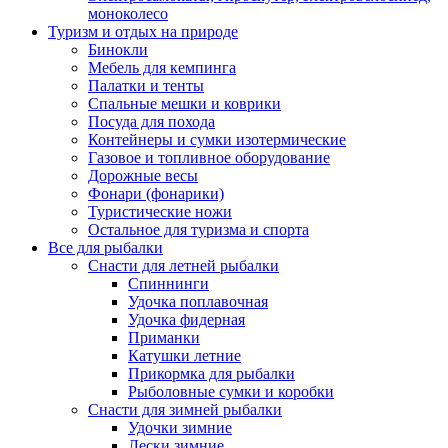
моноколесо
Туризм и отдых на природе
Бинокли
Мебель для кемпинга
Палатки и тенты
Спальные мешки и коврики
Посуда для похода
Контейнеры и сумки изотермические
Газовое и топливное оборудование
Дорожные весы
Фонари (фонарики)
Туристические ножи
Остальное для туризма и спорта
Все для рыбалки
Снасти для летней рыбалки
Спиннинги
Удочка поплавочная
Удочка фидерная
Приманки
Катушки летние
Прикормка для рыбалки
Рыболовные сумки и коробки
Снасти для зимней рыбалки
Удочки зимние
Лески зимние