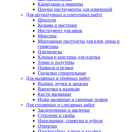
Карандаши и маркеры
Прочие инструменты для измерений
Для штукатурных и плиточных работ
Шпатели
Кельмы и мастерки
Инструмент для швов
Миксеры
Монтажные пистолеты для клея, пены и
герметика
Плиткорезы
Клинья и крестики для плитки
Терки и полутеры
Правила и резаки
Гладилки строительные
Для малярных и обойных работ
Валики, ручки и запаски
Ванночки к валикам
Кисти малярные
Ножи малярные и сменные лезвия
Для столярных и слесарных работ
Заклепочники и заклепки
Степлеры и скобы
Напильники, стамески и зубила
Отвертки
Плоскогубцы, клещи и кусачки