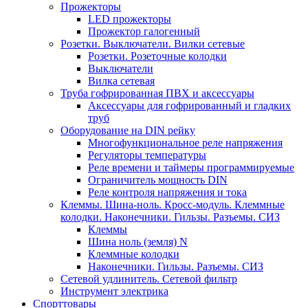
Прожекторы
LED прожекторы
Прожектор галогенный
Розетки. Выключатели. Вилки сетевые
Розетки. Розеточные колодки
Выключатели
Вилка сетевая
Труба гофрированная ПВХ и аксессуары
Аксессуары для гофрированный и гладких
труб
Оборудование на DIN рейку
Многофункциональное реле напряжения
Регуляторы температуры
Реле времени и таймеры программируемые
Ограничитель мощность DIN
Реле контроля напряжения и тока
Клеммы. Шина-ноль. Кросс-модуль. Клеммные
колодки. Наконечники. Гильзы. Разъемы. СИЗ
Клеммы
Шина ноль (земля) N
Клеммные колодки
Наконечники. Гильзы. Разъемы. СИЗ
Сетевой удлинитель. Сетевой фильтр
Инструмент электрика
Спорттовары