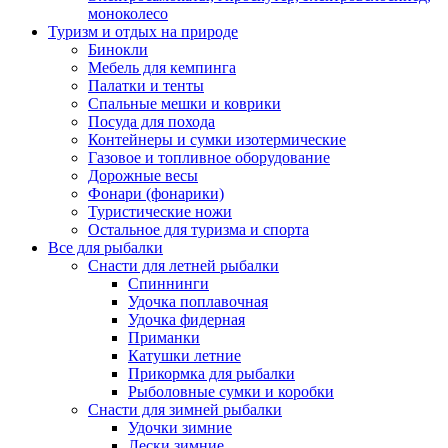
моноколесо
Туризм и отдых на природе
Бинокли
Мебель для кемпинга
Палатки и тенты
Спальные мешки и коврики
Посуда для похода
Контейнеры и сумки изотермические
Газовое и топливное оборудование
Дорожные весы
Фонари (фонарики)
Туристические ножи
Остальное для туризма и спорта
Все для рыбалки
Снасти для летней рыбалки
Спиннинги
Удочка поплавочная
Удочка фидерная
Приманки
Катушки летние
Прикормка для рыбалки
Рыболовные сумки и коробки
Снасти для зимней рыбалки
Удочки зимние
Лески зимние