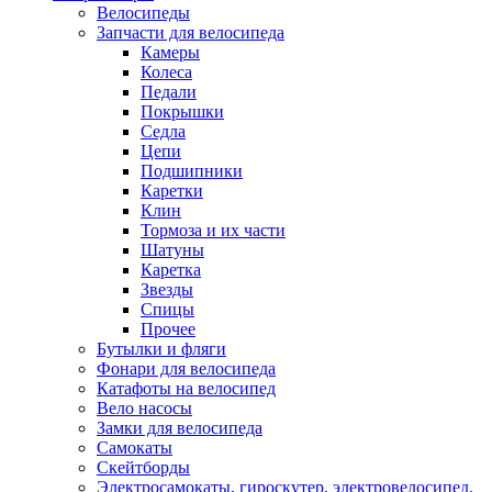
Велосипеды
Запчасти для велосипеда
Камеры
Колеса
Педали
Покрышки
Седла
Цепи
Подшипники
Каретки
Клин
Тормоза и их части
Шатуны
Каретка
Звезды
Спицы
Прочее
Бутылки и фляги
Фонари для велосипеда
Катафоты на велосипед
Вело насосы
Замки для велосипеда
Самокаты
Скейтборды
Электросамокаты, гироскутер, электровелосипед,