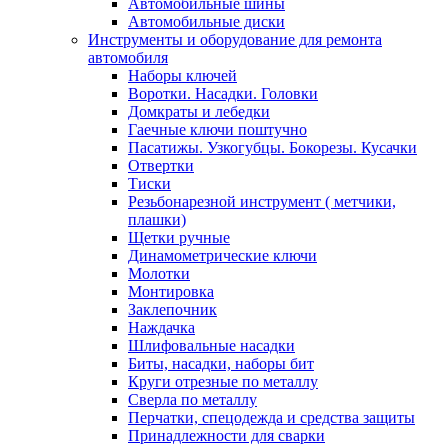
Автомобильные шины
Автомобильные диски
Инструменты и оборудование для ремонта
автомобиля
Наборы ключей
Воротки. Насадки. Головки
Домкраты и лебедки
Гаечные ключи поштучно
Пасатижы. Узкогубцы. Бокорезы. Кусачки
Отвертки
Тиски
Резьбонарезной инструмент ( метчики,
плашки)
Щетки ручные
Динамометрические ключи
Молотки
Монтировка
Заклепочник
Наждачка
Шлифовальные насадки
Биты, насадки, наборы бит
Круги отрезные по металлу
Сверла по металлу
Перчатки, спецодежда и средства защиты
Принадлежности для сварки