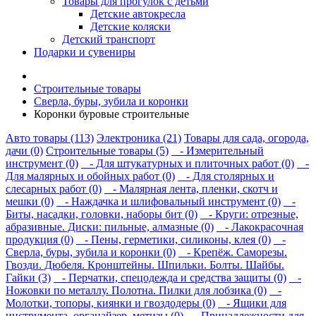
Товары для прогулок с детьми
Детские автокресла
Детские коляски
Детский транспорт
Подарки и сувениры
Строительные товары
Сверла, буры, зубила и коронки
Коронки буровые строительные
Авто товары (113)
Электроника (21)
Товары для сада, огорода,
дачи (0)
Строительные товары (5)
- Измерительный
инструмент (0)
- Для штукатурных и плиточных работ (0)
-
Для малярных и обойных работ (0)
- Для столярных и
слесарных работ (0)
- Малярная лента, пленки, скотч и
мешки (0)
- Наждачка и шлифовальный инструмент (0)
-
Биты, насадки, головки, наборы бит (0)
- Круги: отрезные,
абразивные. Диски: пильные, алмазные (0)
- Лакокрасочная
продукция (0)
- Пены, герметики, силиконы, клея (0)
-
Сверла, буры, зубила и коронки (0)
- Крепёж. Саморезы.
Гвозди. Дюбеля. Кронштейны. Шпильки. Болты. Шайбы.
Гайки (3)
- Перчатки, спецодежда и средства защиты (0)
-
Ножовки по металлу. Полотна. Пилки для лобзика (0)
-
Молотки, топоры, киянки и гвоздодеры (0)
- Ящики для
инструмента, органайзер, метизы (0)
- Принадлежности для