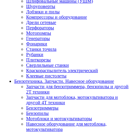
Шлифовальные машины (УШМ)
Шуруповерты
Лобзики и пилы
Компрессоры и оборудование
Дрели сетевые
Перфораторы
Мотопомпы
Генераторы
Фонарики
Станки точила
Рубанки
Плиткорезы
Сверлильные станки
Краскораспылитель электрический
Клеевые пистолеты
Бензотехника. Запчасти. Навесное оборудование
Запчасти для бензотриммера, бензопилы и другой
2Т техники
Запчасти для мотоблока, мотокультиватора и
другой 4Т техники
Бензотриммеры
Бензопилы
Мотоблоки и мотокультиваторы
Навесное оборудование для мотоблока,
мотокультиватора