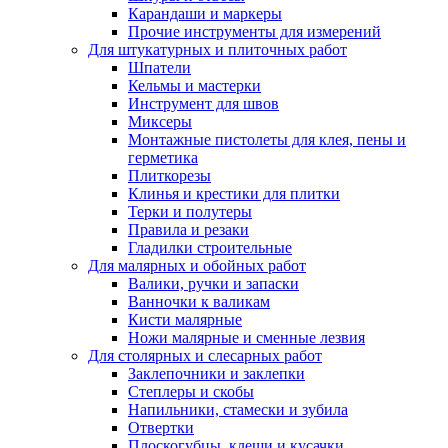
Карандаши и маркеры
Прочие инструменты для измерений
Для штукатурных и плиточных работ
Шпатели
Кельмы и мастерки
Инструмент для швов
Миксеры
Монтажные пистолеты для клея, пены и
герметика
Плиткорезы
Клинья и крестики для плитки
Терки и полутеры
Правила и резаки
Гладилки строительные
Для малярных и обойных работ
Валики, ручки и запаски
Ванночки к валикам
Кисти малярные
Ножи малярные и сменные лезвия
Для столярных и слесарных работ
Заклепочники и заклепки
Степлеры и скобы
Напильники, стамески и зубила
Отвертки
Плоскогубцы, клещи и кусачки