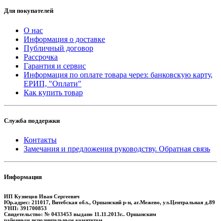
Для покупателей
О нас
Информация о доставке
Публичный договор
Рассрочка
Гарантия и сервис
Информация по оплате товара через: банковскую карту,
ЕРИП, "Оплати"
Как купить товар
Служба поддержки
Контакты
Замечания и предложения руководству. Обратная связь
Информация
ИП Кузнецов Иван Сергеевич
Юр.адрес: 211017, Витебская обл., Оршанский р-н, аг.Межево, ул.Центральная д.89
УНП: 391700853
Свидетельство: № 0433453 выдано 11.11.2013г.. Оршанским
районным исполнительным комитетом.