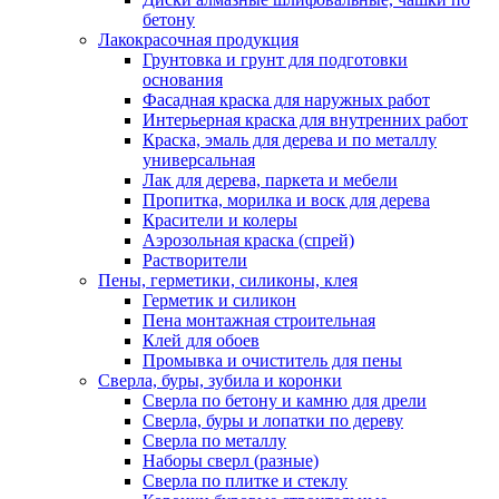
бетону
Лакокрасочная продукция
Грунтовка и грунт для подготовки
основания
Фасадная краска для наружных работ
Интерьерная краска для внутренних работ
Краска, эмаль для дерева и по металлу
универсальная
Лак для дерева, паркета и мебели
Пропитка, морилка и воск для дерева
Красители и колеры
Аэрозольная краска (спрей)
Растворители
Пены, герметики, силиконы, клея
Герметик и силикон
Пена монтажная строительная
Клей для обоев
Промывка и очиститель для пены
Сверла, буры, зубила и коронки
Сверла по бетону и камню для дрели
Сверла, буры и лопатки по дереву
Сверла по металлу
Наборы сверл (разные)
Сверла по плитке и стеклу