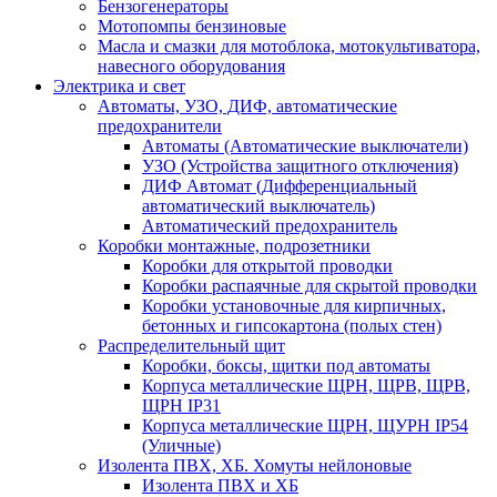
Бензогенераторы
Мотопомпы бензиновые
Масла и смазки для мотоблока, мотокультиватора,
навесного оборудования
Электрика и свет
Автоматы, УЗО, ДИФ, автоматические
предохранители
Автоматы (Автоматические выключатели)
УЗО (Устройства защитного отключения)
ДИФ Автомат (Дифференциальный
автоматический выключатель)
Автоматический предохранитель
Коробки монтажные, подрозетники
Коробки для открытой проводки
Коробки распаячные для скрытой проводки
Коробки установочные для кирпичных,
бетонных и гипсокартона (полых стен)
Распределительный щит
Коробки, боксы, щитки под автоматы
Корпуса металлические ЩРН, ЩРВ, ЩРВ,
ЩРН IP31
Корпуса металлические ЩРН, ЩУРН IP54
(Уличные)
Изолента ПВХ, ХБ. Хомуты нейлоновые
Изолента ПВХ и ХБ