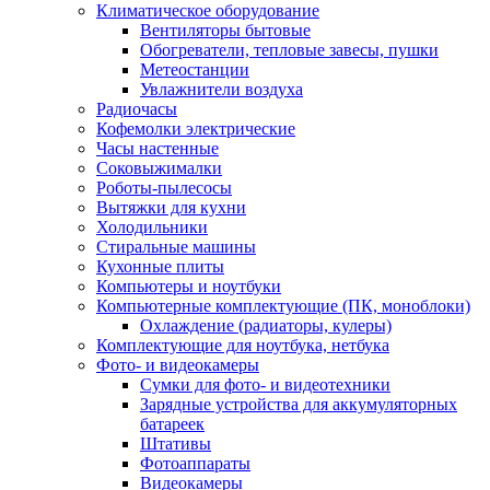
Климатическое оборудование
Вентиляторы бытовые
Обогреватели, тепловые завесы, пушки
Метеостанции
Увлажнители воздуха
Радиочасы
Кофемолки электрические
Часы настенные
Соковыжималки
Роботы-пылесосы
Вытяжки для кухни
Холодильники
Стиральные машины
Кухонные плиты
Компьютеры и ноутбуки
Компьютерные комплектующие (ПК, моноблоки)
Охлаждение (радиаторы, кулеры)
Комплектующие для ноутбука, нетбука
Фото- и видеокамеры
Сумки для фото- и видеотехники
Зарядные устройства для аккумуляторных
батареек
Штативы
Фотоаппараты
Видеокамеры