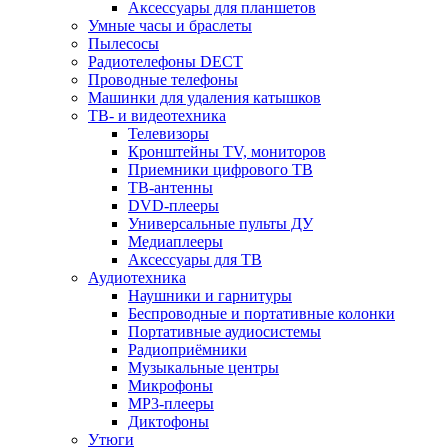
Аксессуары для планшетов
Умные часы и браслеты
Пылесосы
Радиотелефоны DECT
Проводные телефоны
Машинки для удаления катышков
ТВ- и видеотехника
Телевизоры
Кронштейны TV, мониторов
Приемники цифрового ТВ
ТВ-антенны
DVD-плееры
Универсальные пульты ДУ
Медиаплееры
Аксессуары для ТВ
Аудиотехника
Наушники и гарнитуры
Беспроводные и портативные колонки
Портативные аудиосистемы
Радиоприёмники
Музыкальные центры
Микрофоны
MP3-плееры
Диктофоны
Утюги