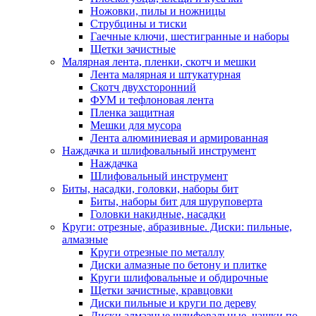
Ножовки, пилы и ножницы
Струбцины и тиски
Гаечные ключи, шестигранные и наборы
Щетки зачистные
Малярная лента, пленки, скотч и мешки
Лента малярная и штукатурная
Скотч двухсторонний
ФУМ и тефлоновая лента
Пленка защитная
Мешки для мусора
Лента алюминиевая и армированная
Наждачка и шлифовальный инструмент
Наждачка
Шлифовальный инструмент
Биты, насадки, головки, наборы бит
Биты, наборы бит для шуруповерта
Головки накидные, насадки
Круги: отрезные, абразивные. Диски: пильные,
алмазные
Круги отрезные по металлу
Диски алмазные по бетону и плитке
Круги шлифовальные и обдирочные
Щетки зачистные, кравцовки
Диски пильные и круги по дереву
Диски алмазные шлифовальные, чашки по