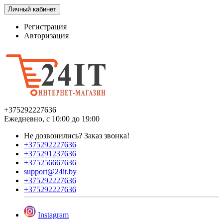
Личный кабинет
Регистрация
Авторизация
+375292227636
Ежедневно, с 10:00 до 19:00
Не дозвонились?
Заказ звонка!
+375292227636
+375291237636
+375256667636
support@24it.by
+375292227636
+375292227636
Instagram