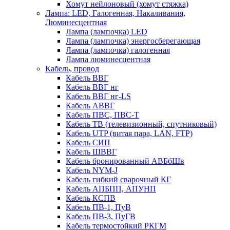
Хомут нейлоновый (хомут стяжка)
Лампа: LED, Галогенная, Накаливания,
Люминесцентная
Лампа (лампочка) LED
Лампа (лампочка) энергосберегающая
Лампа (лампочка) галогенная
Лампа люминесцентная
Кабель, провод
Кабель ВВГ
Кабель ВВГ нг
Кабель ВВГ нг-LS
Кабель АВВГ
Кабель ПВС, ПВС-Т
Кабель ТВ (телевизионный, спутниковый)
Кабель UTP (витая пара, LAN, FTP)
Кабель СИП
Кабель ШВВГ
Кабель бронированный АВБбШв
Кабель NYM-J
Кабель гибкий сварочный КГ
Кабель АПБПП, АПУНП
Кабель КСПВ
Кабель ПВ-1, ПуВ
Кабель ПВ-3, ПуГВ
Кабель термостойкий РКГМ