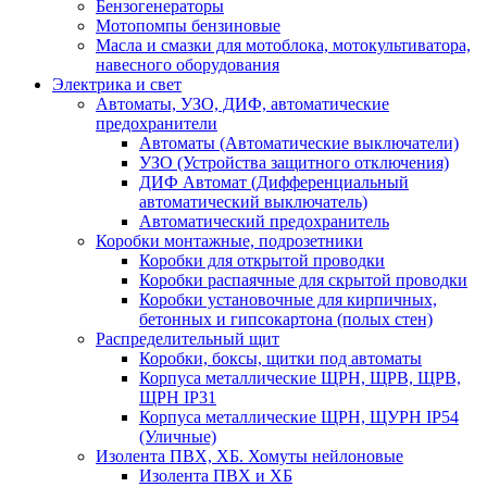
Бензогенераторы
Мотопомпы бензиновые
Масла и смазки для мотоблока, мотокультиватора,
навесного оборудования
Электрика и свет
Автоматы, УЗО, ДИФ, автоматические
предохранители
Автоматы (Автоматические выключатели)
УЗО (Устройства защитного отключения)
ДИФ Автомат (Дифференциальный
автоматический выключатель)
Автоматический предохранитель
Коробки монтажные, подрозетники
Коробки для открытой проводки
Коробки распаячные для скрытой проводки
Коробки установочные для кирпичных,
бетонных и гипсокартона (полых стен)
Распределительный щит
Коробки, боксы, щитки под автоматы
Корпуса металлические ЩРН, ЩРВ, ЩРВ,
ЩРН IP31
Корпуса металлические ЩРН, ЩУРН IP54
(Уличные)
Изолента ПВХ, ХБ. Хомуты нейлоновые
Изолента ПВХ и ХБ