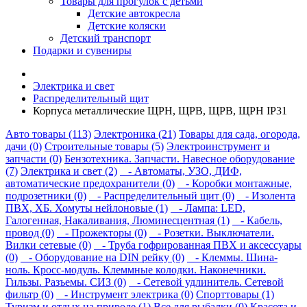
Товары для прогулок с детьми
Детские автокресла
Детские коляски
Детский транспорт
Подарки и сувениры
Электрика и свет
Распределительный щит
Корпуса металлические ЩРН, ЩРВ, ЩРВ, ЩРН IP31
Авто товары (113)
Электроника (21)
Товары для сада, огорода,
дачи (0)
Строительные товары (5)
Электроинструмент и
запчасти (0)
Бензотехника. Запчасти. Навесное оборудование
(7)
Электрика и свет (2)
- Автоматы, УЗО, ДИФ,
автоматические предохранители (0)
- Коробки монтажные,
подрозетники (0)
- Распределительный щит (0)
- Изолента
ПВХ, ХБ. Хомуты нейлоновые (1)
- Лампа: LED,
Галогенная, Накаливания, Люминесцентная (1)
- Кабель,
провод (0)
- Прожекторы (0)
- Розетки. Выключатели.
Вилки сетевые (0)
- Труба гофрированная ПВХ и аксессуары
(0)
- Оборудование на DIN рейку (0)
- Клеммы. Шина-
ноль. Кросс-модуль. Клеммные колодки. Наконечники.
Гильзы. Разъемы. СИЗ (0)
- Сетевой удлинитель. Сетевой
фильтр (0)
- Инструмент электрика (0)
Спорттовары (1)
Туризм и отдых на природе (1)
Все для рыбалки (0)
Красота и