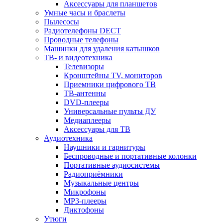
Аксессуары для планшетов
Умные часы и браслеты
Пылесосы
Радиотелефоны DECT
Проводные телефоны
Машинки для удаления катышков
ТВ- и видеотехника
Телевизоры
Кронштейны TV, мониторов
Приемники цифрового ТВ
ТВ-антенны
DVD-плееры
Универсальные пульты ДУ
Медиаплееры
Аксессуары для ТВ
Аудиотехника
Наушники и гарнитуры
Беспроводные и портативные колонки
Портативные аудиосистемы
Радиоприёмники
Музыкальные центры
Микрофоны
MP3-плееры
Диктофоны
Утюги