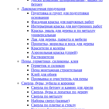
бетону
Лакокрасочная продукция
Грунтовка и грунт для подготовки
основания
Фасадная краска для наружных работ
Интерьерная краска для внутренних работ
Краска, эмаль для дерева и по металлу
универсальная
Лак для дерева, паркета и мебели
Пропитка, морилка и воск для дерева
Красители и колеры
Аэрозольная краска (спрей)
Растворители
Пены, герметики, силиконы, клея
Герметик и силикон
Пена монтажная строительная
Клей для обоев
Промывка и очиститель для пены
Сверла, буры, зубила и коронки
Сверла по бетону и камню для дрели
Сверла, буры и лопатки по дереву
Сверла по металлу
Наборы сверл (разные)
Сверла по плитке и стеклу