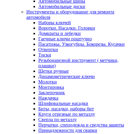
Автомобильные шины
Автомобильные диски
Инструменты и оборудование для ремонта
автомобиля
Наборы ключей
Воротки. Насадки. Головки
Домкраты и лебедки
Гаечные ключи поштучно
Пасатижы. Узкогубцы. Бокорезы. Кусачки
Отвертки
Тиски
Резьбонарезной инструмент ( метчики,
плашки)
Щетки ручные
Динамометрические ключи
Молотки
Монтировка
Заклепочник
Наждачка
Шлифовальные насадки
Биты, насадки, наборы бит
Круги отрезные по металлу
Сверла по металлу
Перчатки, спецодежда и средства защиты
Принадлежности для сварки