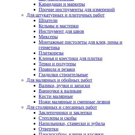
Карандаши и маркеры
Прочие инструменты для измерений
Для штукатурных и плиточных работ
Шпатели
Кельмы и мастерки
Инструмент для швов
Миксеры
Монтажные пистолеты для клея, пены и
герметика
Плиткорезы
Клинья и крестики для плитки
Терки и полутеры
Правила и резаки
Гладилки строительные
Для малярных и обойных работ
Валики, ручки и запаски
Ванночки к валикам
Кисти малярные
Ножи малярные и сменные лезвия
Для столярных и слесарных работ
Заклепочники и заклепки
Степлеры и скобы
Напильники, стамески и зубила
Отвертки
Плоскогубцы, клещи и кусачки