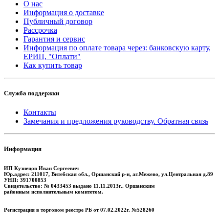
О нас
Информация о доставке
Публичный договор
Рассрочка
Гарантия и сервис
Информация по оплате товара через: банковскую карту,
ЕРИП, "Оплати"
Как купить товар
Служба поддержки
Контакты
Замечания и предложения руководству. Обратная связь
Информация
ИП Кузнецов Иван Сергеевич
Юр.адрес: 211017, Витебская обл., Оршанский р-н, аг.Межево, ул.Центральная д.89
УНП: 391700853
Свидетельство: № 0433453 выдано 11.11.2013г.. Оршанским
районным исполнительным комитетом.
Регистрация в торговом реестре РБ от 07.02.2022г. №528260