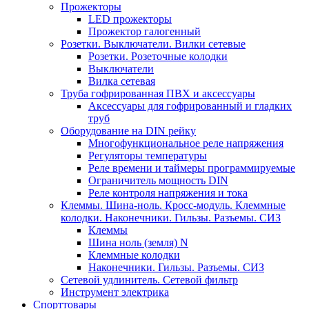
Прожекторы
LED прожекторы
Прожектор галогенный
Розетки. Выключатели. Вилки сетевые
Розетки. Розеточные колодки
Выключатели
Вилка сетевая
Труба гофрированная ПВХ и аксессуары
Аксессуары для гофрированный и гладких
труб
Оборудование на DIN рейку
Многофункциональное реле напряжения
Регуляторы температуры
Реле времени и таймеры программируемые
Ограничитель мощность DIN
Реле контроля напряжения и тока
Клеммы. Шина-ноль. Кросс-модуль. Клеммные
колодки. Наконечники. Гильзы. Разъемы. СИЗ
Клеммы
Шина ноль (земля) N
Клеммные колодки
Наконечники. Гильзы. Разъемы. СИЗ
Сетевой удлинитель. Сетевой фильтр
Инструмент электрика
Спорттовары