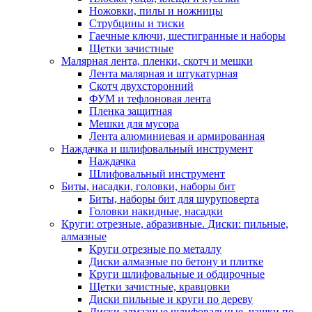
Ножовки, пилы и ножницы
Струбцины и тиски
Гаечные ключи, шестигранные и наборы
Щетки зачистные
Малярная лента, пленки, скотч и мешки
Лента малярная и штукатурная
Скотч двухсторонний
ФУМ и тефлоновая лента
Пленка защитная
Мешки для мусора
Лента алюминиевая и армированная
Наждачка и шлифовальный инструмент
Наждачка
Шлифовальный инструмент
Биты, насадки, головки, наборы бит
Биты, наборы бит для шуруповерта
Головки накидные, насадки
Круги: отрезные, абразивные. Диски: пильные,
алмазные
Круги отрезные по металлу
Диски алмазные по бетону и плитке
Круги шлифовальные и обдирочные
Щетки зачистные, кравцовки
Диски пильные и круги по дереву
Диски алмазные шлифовальные, чашки по