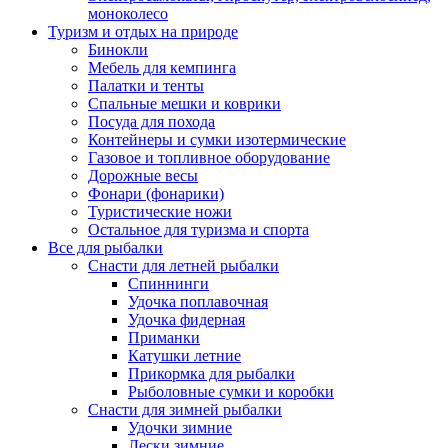
моноколесо
Туризм и отдых на природе
Бинокли
Мебель для кемпинга
Палатки и тенты
Спальные мешки и коврики
Посуда для похода
Контейнеры и сумки изотермические
Газовое и топливное оборудование
Дорожные весы
Фонари (фонарики)
Туристические ножи
Остальное для туризма и спорта
Все для рыбалки
Снасти для летней рыбалки
Спиннинги
Удочка поплавочная
Удочка фидерная
Приманки
Катушки летние
Прикормка для рыбалки
Рыболовные сумки и коробки
Снасти для зимней рыбалки
Удочки зимние
Лески зимние