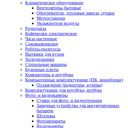
Климатическое оборудование
Вентиляторы бытовые
Обогреватели, тепловые завесы, пушки
Метеостанции
Увлажнители воздуха
Радиочасы
Кофемолки электрические
Часы настенные
Соковыжималки
Роботы-пылесосы
Вытяжки для кухни
Холодильники
Стиральные машины
Кухонные плиты
Компьютеры и ноутбуки
Компьютерные комплектующие (ПК, моноблоки)
Охлаждение (радиаторы, кулеры)
Комплектующие для ноутбука, нетбука
Фото- и видеокамеры
Сумки для фото- и видеотехники
Зарядные устройства для аккумуляторных
батареек
Штативы
Фотоаппараты
Видеокамеры