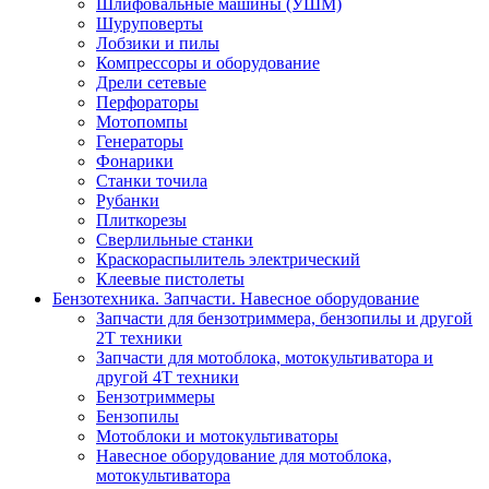
Шлифовальные машины (УШМ)
Шуруповерты
Лобзики и пилы
Компрессоры и оборудование
Дрели сетевые
Перфораторы
Мотопомпы
Генераторы
Фонарики
Станки точила
Рубанки
Плиткорезы
Сверлильные станки
Краскораспылитель электрический
Клеевые пистолеты
Бензотехника. Запчасти. Навесное оборудование
Запчасти для бензотриммера, бензопилы и другой
2Т техники
Запчасти для мотоблока, мотокультиватора и
другой 4Т техники
Бензотриммеры
Бензопилы
Мотоблоки и мотокультиваторы
Навесное оборудование для мотоблока,
мотокультиватора