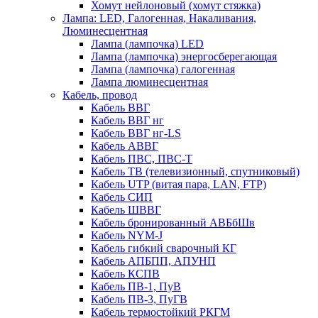
Хомут нейлоновый (хомут стяжка)
Лампа: LED, Галогенная, Накаливания,
Люминесцентная
Лампа (лампочка) LED
Лампа (лампочка) энергосберегающая
Лампа (лампочка) галогенная
Лампа люминесцентная
Кабель, провод
Кабель ВВГ
Кабель ВВГ нг
Кабель ВВГ нг-LS
Кабель АВВГ
Кабель ПВС, ПВС-Т
Кабель ТВ (телевизионный, спутниковый)
Кабель UTP (витая пара, LAN, FTP)
Кабель СИП
Кабель ШВВГ
Кабель бронированный АВБбШв
Кабель NYM-J
Кабель гибкий сварочный КГ
Кабель АПБПП, АПУНП
Кабель КСПВ
Кабель ПВ-1, ПуВ
Кабель ПВ-3, ПуГВ
Кабель термостойкий РКГМ