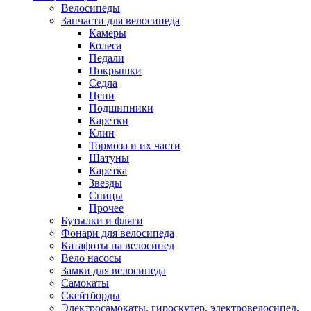
Велосипеды
Запчасти для велосипеда
Камеры
Колеса
Педали
Покрышки
Седла
Цепи
Подшипники
Каретки
Клин
Тормоза и их части
Шатуны
Каретка
Звезды
Спицы
Прочее
Бутылки и фляги
Фонари для велосипеда
Катафоты на велосипед
Вело насосы
Замки для велосипеда
Самокаты
Скейтборды
Электросамокаты, гироскутер, электровелосипед,