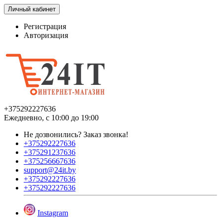
Личный кабинет
Регистрация
Авторизация
+375292227636
Ежедневно, с 10:00 до 19:00
Не дозвонились?
Заказ звонка!
+375292227636
+375291237636
+375256667636
support@24it.by
+375292227636
+375292227636
Instagram