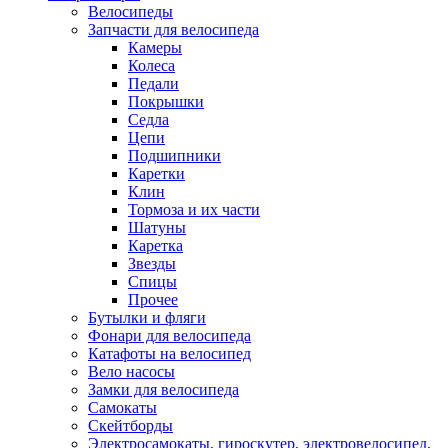
Велосипеды
Запчасти для велосипеда
Камеры
Колеса
Педали
Покрышки
Седла
Цепи
Подшипники
Каретки
Клин
Тормоза и их части
Шатуны
Каретка
Звезды
Спицы
Прочее
Бутылки и фляги
Фонари для велосипеда
Катафоты на велосипед
Вело насосы
Замки для велосипеда
Самокаты
Скейтборды
Электросамокаты, гироскутер, электровелосипед,