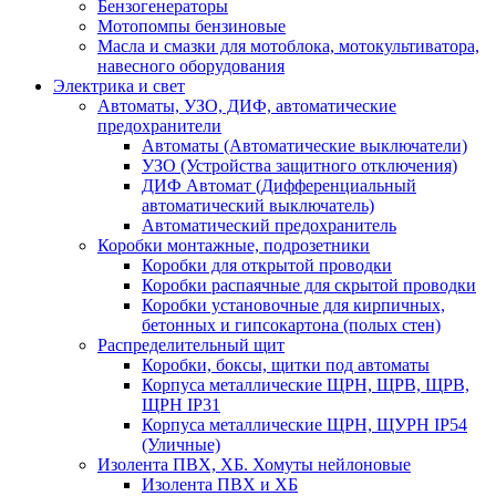
Бензогенераторы
Мотопомпы бензиновые
Масла и смазки для мотоблока, мотокультиватора,
навесного оборудования
Электрика и свет
Автоматы, УЗО, ДИФ, автоматические
предохранители
Автоматы (Автоматические выключатели)
УЗО (Устройства защитного отключения)
ДИФ Автомат (Дифференциальный
автоматический выключатель)
Автоматический предохранитель
Коробки монтажные, подрозетники
Коробки для открытой проводки
Коробки распаячные для скрытой проводки
Коробки установочные для кирпичных,
бетонных и гипсокартона (полых стен)
Распределительный щит
Коробки, боксы, щитки под автоматы
Корпуса металлические ЩРН, ЩРВ, ЩРВ,
ЩРН IP31
Корпуса металлические ЩРН, ЩУРН IP54
(Уличные)
Изолента ПВХ, ХБ. Хомуты нейлоновые
Изолента ПВХ и ХБ