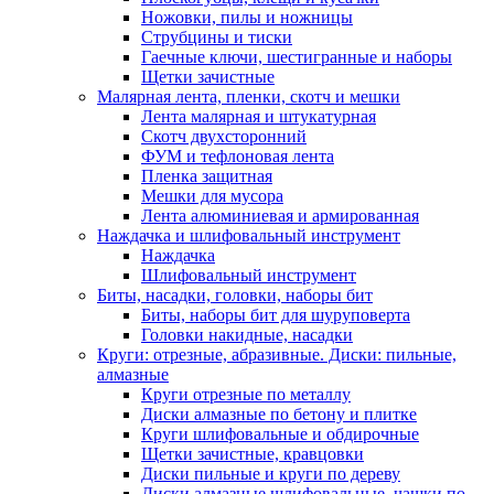
Ножовки, пилы и ножницы
Струбцины и тиски
Гаечные ключи, шестигранные и наборы
Щетки зачистные
Малярная лента, пленки, скотч и мешки
Лента малярная и штукатурная
Скотч двухсторонний
ФУМ и тефлоновая лента
Пленка защитная
Мешки для мусора
Лента алюминиевая и армированная
Наждачка и шлифовальный инструмент
Наждачка
Шлифовальный инструмент
Биты, насадки, головки, наборы бит
Биты, наборы бит для шуруповерта
Головки накидные, насадки
Круги: отрезные, абразивные. Диски: пильные,
алмазные
Круги отрезные по металлу
Диски алмазные по бетону и плитке
Круги шлифовальные и обдирочные
Щетки зачистные, кравцовки
Диски пильные и круги по дереву
Диски алмазные шлифовальные, чашки по