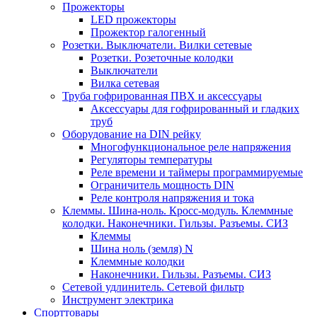
Прожекторы
LED прожекторы
Прожектор галогенный
Розетки. Выключатели. Вилки сетевые
Розетки. Розеточные колодки
Выключатели
Вилка сетевая
Труба гофрированная ПВХ и аксессуары
Аксессуары для гофрированный и гладких
труб
Оборудование на DIN рейку
Многофункциональное реле напряжения
Регуляторы температуры
Реле времени и таймеры программируемые
Ограничитель мощность DIN
Реле контроля напряжения и тока
Клеммы. Шина-ноль. Кросс-модуль. Клеммные
колодки. Наконечники. Гильзы. Разъемы. СИЗ
Клеммы
Шина ноль (земля) N
Клеммные колодки
Наконечники. Гильзы. Разъемы. СИЗ
Сетевой удлинитель. Сетевой фильтр
Инструмент электрика
Спорттовары