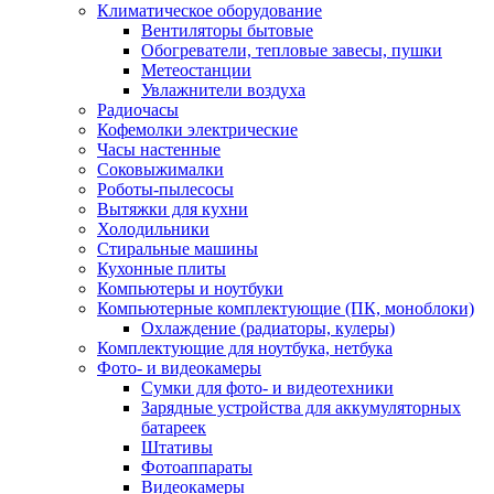
Климатическое оборудование
Вентиляторы бытовые
Обогреватели, тепловые завесы, пушки
Метеостанции
Увлажнители воздуха
Радиочасы
Кофемолки электрические
Часы настенные
Соковыжималки
Роботы-пылесосы
Вытяжки для кухни
Холодильники
Стиральные машины
Кухонные плиты
Компьютеры и ноутбуки
Компьютерные комплектующие (ПК, моноблоки)
Охлаждение (радиаторы, кулеры)
Комплектующие для ноутбука, нетбука
Фото- и видеокамеры
Сумки для фото- и видеотехники
Зарядные устройства для аккумуляторных
батареек
Штативы
Фотоаппараты
Видеокамеры