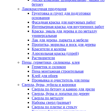
бетону
Лакокрасочная продукция
Грунтовка и грунт для подготовки
основания
Фасадная краска для наружных работ
Интерьерная краска для внутренних работ
Краска, эмаль для дерева и по металлу
универсальная
Лак для дерева, паркета и мебели
Пропитка, морилка и воск для дерева
Красители и колеры
Аэрозольная краска (спрей)
Растворители
Пены, герметики, силиконы, клея
Герметик и силикон
Пена монтажная строительная
Клей для обоев
Промывка и очиститель для пены
Сверла, буры, зубила и коронки
Сверла по бетону и камню для дрели
Сверла, буры и лопатки по дереву
Сверла по металлу
Наборы сверл (разные)
Сверла по плитке и стеклу