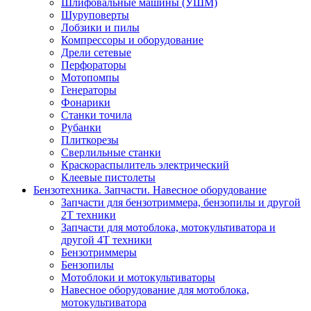
Шлифовальные машины (УШМ)
Шуруповерты
Лобзики и пилы
Компрессоры и оборудование
Дрели сетевые
Перфораторы
Мотопомпы
Генераторы
Фонарики
Станки точила
Рубанки
Плиткорезы
Сверлильные станки
Краскораспылитель электрический
Клеевые пистолеты
Бензотехника. Запчасти. Навесное оборудование
Запчасти для бензотриммера, бензопилы и другой
2Т техники
Запчасти для мотоблока, мотокультиватора и
другой 4Т техники
Бензотриммеры
Бензопилы
Мотоблоки и мотокультиваторы
Навесное оборудование для мотоблока,
мотокультиватора