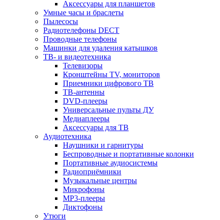
Аксессуары для планшетов
Умные часы и браслеты
Пылесосы
Радиотелефоны DECT
Проводные телефоны
Машинки для удаления катышков
ТВ- и видеотехника
Телевизоры
Кронштейны TV, мониторов
Приемники цифрового ТВ
ТВ-антенны
DVD-плееры
Универсальные пульты ДУ
Медиаплееры
Аксессуары для ТВ
Аудиотехника
Наушники и гарнитуры
Беспроводные и портативные колонки
Портативные аудиосистемы
Радиоприёмники
Музыкальные центры
Микрофоны
MP3-плееры
Диктофоны
Утюги