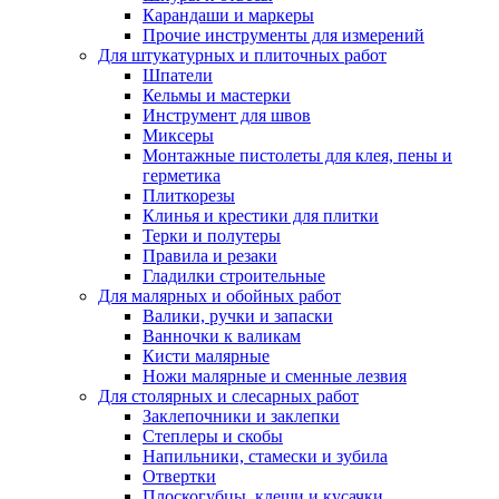
Карандаши и маркеры
Прочие инструменты для измерений
Для штукатурных и плиточных работ
Шпатели
Кельмы и мастерки
Инструмент для швов
Миксеры
Монтажные пистолеты для клея, пены и
герметика
Плиткорезы
Клинья и крестики для плитки
Терки и полутеры
Правила и резаки
Гладилки строительные
Для малярных и обойных работ
Валики, ручки и запаски
Ванночки к валикам
Кисти малярные
Ножи малярные и сменные лезвия
Для столярных и слесарных работ
Заклепочники и заклепки
Степлеры и скобы
Напильники, стамески и зубила
Отвертки
Плоскогубцы, клещи и кусачки