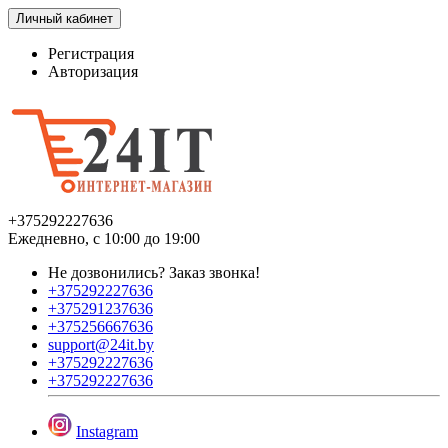
Личный кабинет
Регистрация
Авторизация
+375292227636
Ежедневно, с 10:00 до 19:00
Не дозвонились?
Заказ звонка!
+375292227636
+375291237636
+375256667636
support@24it.by
+375292227636
+375292227636
Instagram