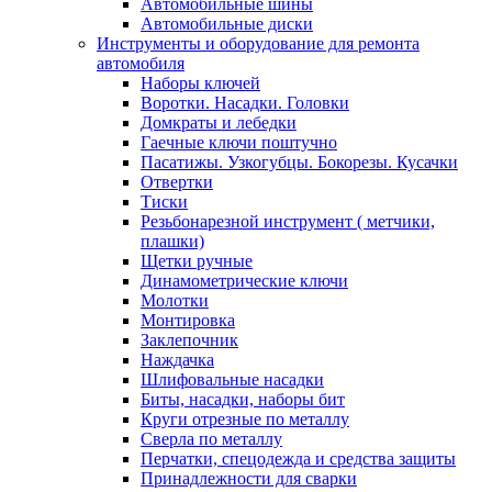
Автомобильные шины
Автомобильные диски
Инструменты и оборудование для ремонта
автомобиля
Наборы ключей
Воротки. Насадки. Головки
Домкраты и лебедки
Гаечные ключи поштучно
Пасатижы. Узкогубцы. Бокорезы. Кусачки
Отвертки
Тиски
Резьбонарезной инструмент ( метчики,
плашки)
Щетки ручные
Динамометрические ключи
Молотки
Монтировка
Заклепочник
Наждачка
Шлифовальные насадки
Биты, насадки, наборы бит
Круги отрезные по металлу
Сверла по металлу
Перчатки, спецодежда и средства защиты
Принадлежности для сварки