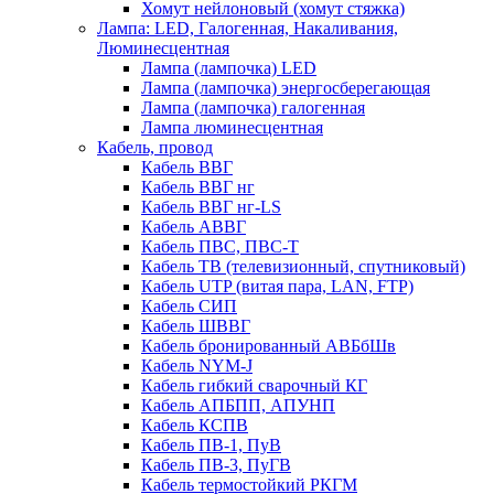
Хомут нейлоновый (хомут стяжка)
Лампа: LED, Галогенная, Накаливания,
Люминесцентная
Лампа (лампочка) LED
Лампа (лампочка) энергосберегающая
Лампа (лампочка) галогенная
Лампа люминесцентная
Кабель, провод
Кабель ВВГ
Кабель ВВГ нг
Кабель ВВГ нг-LS
Кабель АВВГ
Кабель ПВС, ПВС-Т
Кабель ТВ (телевизионный, спутниковый)
Кабель UTP (витая пара, LAN, FTP)
Кабель СИП
Кабель ШВВГ
Кабель бронированный АВБбШв
Кабель NYM-J
Кабель гибкий сварочный КГ
Кабель АПБПП, АПУНП
Кабель КСПВ
Кабель ПВ-1, ПуВ
Кабель ПВ-3, ПуГВ
Кабель термостойкий РКГМ