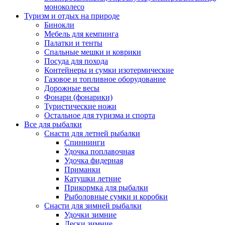
моноколесо
Туризм и отдых на природе
Бинокли
Мебель для кемпинга
Палатки и тенты
Спальные мешки и коврики
Посуда для похода
Контейнеры и сумки изотермические
Газовое и топливное оборудование
Дорожные весы
Фонари (фонарики)
Туристические ножи
Остальное для туризма и спорта
Все для рыбалки
Снасти для летней рыбалки
Спиннинги
Удочка поплавочная
Удочка фидерная
Приманки
Катушки летние
Прикормка для рыбалки
Рыболовные сумки и коробки
Снасти для зимней рыбалки
Удочки зимние
Лески зимние