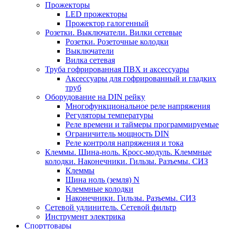
Прожекторы
LED прожекторы
Прожектор галогенный
Розетки. Выключатели. Вилки сетевые
Розетки. Розеточные колодки
Выключатели
Вилка сетевая
Труба гофрированная ПВХ и аксессуары
Аксессуары для гофрированный и гладких
труб
Оборудование на DIN рейку
Многофункциональное реле напряжения
Регуляторы температуры
Реле времени и таймеры программируемые
Ограничитель мощность DIN
Реле контроля напряжения и тока
Клеммы. Шина-ноль. Кросс-модуль. Клеммные
колодки. Наконечники. Гильзы. Разъемы. СИЗ
Клеммы
Шина ноль (земля) N
Клеммные колодки
Наконечники. Гильзы. Разъемы. СИЗ
Сетевой удлинитель. Сетевой фильтр
Инструмент электрика
Спорттовары