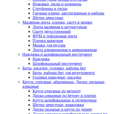
Ножовки, пилы и ножницы
Струбцины и тиски
Гаечные ключи, шестигранные и наборы
Щетки зачистные
Малярная лента, пленки, скотч и мешки
Лента малярная и штукатурная
Скотч двухсторонний
ФУМ и тефлоновая лента
Пленка защитная
Мешки для мусора
Лента алюминиевая и армированная
Наждачка и шлифовальный инструмент
Наждачка
Шлифовальный инструмент
Биты, насадки, головки, наборы бит
Биты, наборы бит для шуруповерта
Головки накидные, насадки
Круги: отрезные, абразивные. Диски: пильные,
алмазные
Круги отрезные по металлу
Диски алмазные по бетону и плитке
Круги шлифовальные и обдирочные
Щетки зачистные, кравцовки
Диски пильные и круги по дереву
Диски алмазные шлифовальные, чашки по