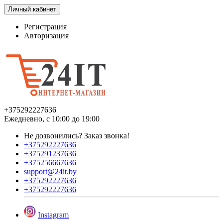
Личный кабинет
Регистрация
Авторизация
+375292227636
Ежедневно, с 10:00 до 19:00
Не дозвонились?
Заказ звонка!
+375292227636
+375291237636
+375256667636
support@24it.by
+375292227636
+375292227636
Instagram