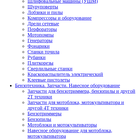
Шлифовальные машины (УШМ)
Шуруповерты
Лобзики и пилы
Компрессоры и оборудование
Дрели сетевые
Перфораторы
Мотопомпы
Генераторы
Фонарики
Станки точила
Рубанки
Плиткорезы
Сверлильные станки
Краскораспылитель электрический
Клеевые пистолеты
Бензотехника. Запчасти. Навесное оборудование
Запчасти для бензотриммера, бензопилы и другой
2Т техники
Запчасти для мотоблока, мотокультиватора и
другой 4Т техники
Бензотриммеры
Бензопилы
Мотоблоки и мотокультиваторы
Навесное оборудование для мотоблока,
мотокультиватора