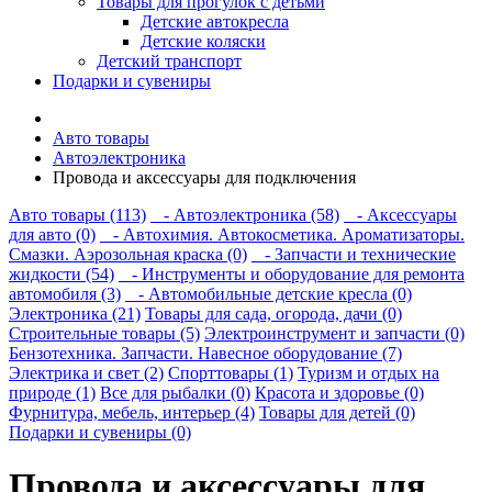
Товары для прогулок с детьми
Детские автокресла
Детские коляски
Детский транспорт
Подарки и сувениры
Авто товары
Автоэлектроника
Провода и аксессуары для подключения
Авто товары (113)
- Автоэлектроника (58)
- Аксессуары
для авто (0)
- Автохимия. Автокосметика. Ароматизаторы.
Смазки. Аэрозольная краска (0)
- Запчасти и технические
жидкости (54)
- Инструменты и оборудование для ремонта
автомобиля (3)
- Автомобильные детские кресла (0)
Электроника (21)
Товары для сада, огорода, дачи (0)
Строительные товары (5)
Электроинструмент и запчасти (0)
Бензотехника. Запчасти. Навесное оборудование (7)
Электрика и свет (2)
Спорттовары (1)
Туризм и отдых на
природе (1)
Все для рыбалки (0)
Красота и здоровье (0)
Фурнитура, мебель, интерьер (4)
Товары для детей (0)
Подарки и сувениры (0)
Провода и аксессуары для