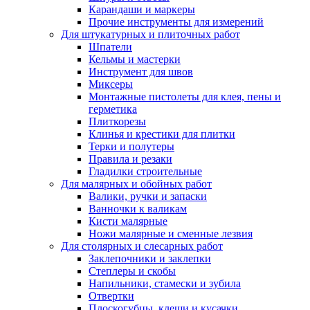
Карандаши и маркеры
Прочие инструменты для измерений
Для штукатурных и плиточных работ
Шпатели
Кельмы и мастерки
Инструмент для швов
Миксеры
Монтажные пистолеты для клея, пены и
герметика
Плиткорезы
Клинья и крестики для плитки
Терки и полутеры
Правила и резаки
Гладилки строительные
Для малярных и обойных работ
Валики, ручки и запаски
Ванночки к валикам
Кисти малярные
Ножи малярные и сменные лезвия
Для столярных и слесарных работ
Заклепочники и заклепки
Степлеры и скобы
Напильники, стамески и зубила
Отвертки
Плоскогубцы, клещи и кусачки