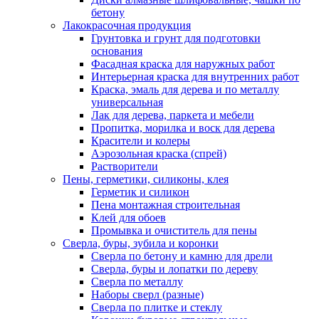
бетону
Лакокрасочная продукция
Грунтовка и грунт для подготовки
основания
Фасадная краска для наружных работ
Интерьерная краска для внутренних работ
Краска, эмаль для дерева и по металлу
универсальная
Лак для дерева, паркета и мебели
Пропитка, морилка и воск для дерева
Красители и колеры
Аэрозольная краска (спрей)
Растворители
Пены, герметики, силиконы, клея
Герметик и силикон
Пена монтажная строительная
Клей для обоев
Промывка и очиститель для пены
Сверла, буры, зубила и коронки
Сверла по бетону и камню для дрели
Сверла, буры и лопатки по дереву
Сверла по металлу
Наборы сверл (разные)
Сверла по плитке и стеклу