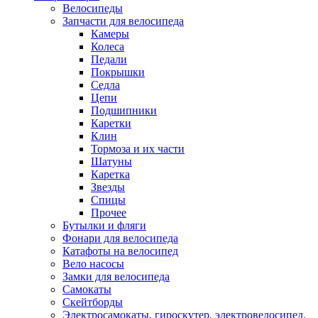
Велосипеды
Запчасти для велосипеда
Камеры
Колеса
Педали
Покрышки
Седла
Цепи
Подшипники
Каретки
Клин
Тормоза и их части
Шатуны
Каретка
Звезды
Спицы
Прочее
Бутылки и фляги
Фонари для велосипеда
Катафоты на велосипед
Вело насосы
Замки для велосипеда
Самокаты
Скейтборды
Электросамокаты, гироскутер, электровелосипед,