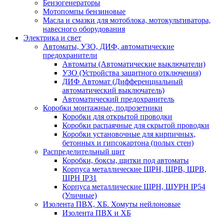
Бензогенераторы
Мотопомпы бензиновые
Масла и смазки для мотоблока, мотокультиватора,
навесного оборудования
Электрика и свет
Автоматы, УЗО, ДИФ, автоматические
предохранители
Автоматы (Автоматические выключатели)
УЗО (Устройства защитного отключения)
ДИФ Автомат (Дифференциальный
автоматический выключатель)
Автоматический предохранитель
Коробки монтажные, подрозетники
Коробки для открытой проводки
Коробки распаячные для скрытой проводки
Коробки установочные для кирпичных,
бетонных и гипсокартона (полых стен)
Распределительный щит
Коробки, боксы, щитки под автоматы
Корпуса металлические ЩРН, ЩРВ, ЩРВ,
ЩРН IP31
Корпуса металлические ЩРН, ЩУРН IP54
(Уличные)
Изолента ПВХ, ХБ. Хомуты нейлоновые
Изолента ПВХ и ХБ