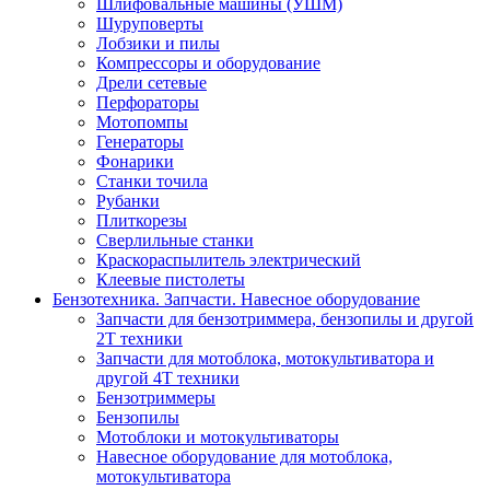
Шлифовальные машины (УШМ)
Шуруповерты
Лобзики и пилы
Компрессоры и оборудование
Дрели сетевые
Перфораторы
Мотопомпы
Генераторы
Фонарики
Станки точила
Рубанки
Плиткорезы
Сверлильные станки
Краскораспылитель электрический
Клеевые пистолеты
Бензотехника. Запчасти. Навесное оборудование
Запчасти для бензотриммера, бензопилы и другой
2Т техники
Запчасти для мотоблока, мотокультиватора и
другой 4Т техники
Бензотриммеры
Бензопилы
Мотоблоки и мотокультиваторы
Навесное оборудование для мотоблока,
мотокультиватора