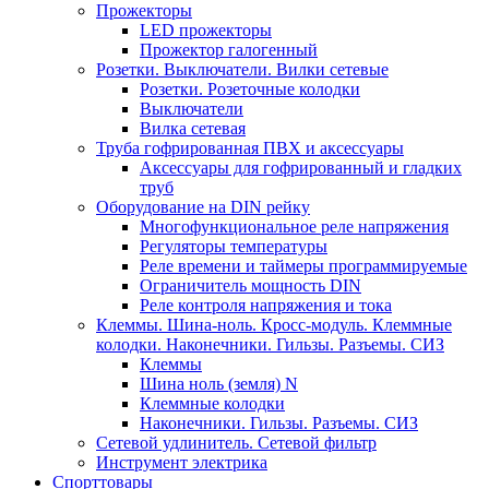
Прожекторы
LED прожекторы
Прожектор галогенный
Розетки. Выключатели. Вилки сетевые
Розетки. Розеточные колодки
Выключатели
Вилка сетевая
Труба гофрированная ПВХ и аксессуары
Аксессуары для гофрированный и гладких
труб
Оборудование на DIN рейку
Многофункциональное реле напряжения
Регуляторы температуры
Реле времени и таймеры программируемые
Ограничитель мощность DIN
Реле контроля напряжения и тока
Клеммы. Шина-ноль. Кросс-модуль. Клеммные
колодки. Наконечники. Гильзы. Разъемы. СИЗ
Клеммы
Шина ноль (земля) N
Клеммные колодки
Наконечники. Гильзы. Разъемы. СИЗ
Сетевой удлинитель. Сетевой фильтр
Инструмент электрика
Спорттовары