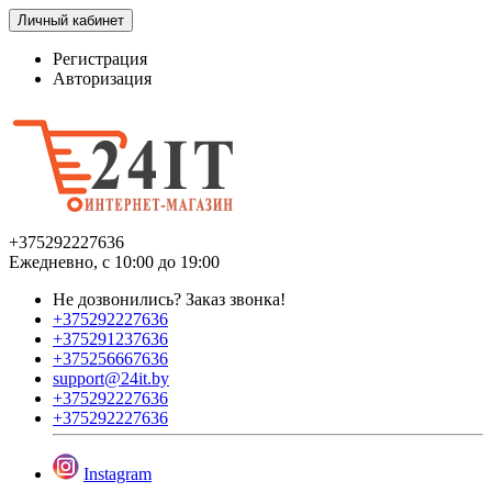
Личный кабинет
Регистрация
Авторизация
+375292227636
Ежедневно, с 10:00 до 19:00
Не дозвонились?
Заказ звонка!
+375292227636
+375291237636
+375256667636
support@24it.by
+375292227636
+375292227636
Instagram