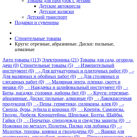
Товары для прогулок с детьми
Детские автокресла
Детские коляски
Детский транспорт
Подарки и сувениры
Строительные товары
Круги: отрезные, абразивные. Диски: пильные,
алмазные
Авто товары (113)
Электроника (21)
Товары для сада, огорода,
дачи (0)
Строительные товары (5)
- Измерительный
инструмент (0)
- Для штукатурных и плиточных работ (0)
-
Для малярных и обойных работ (0)
- Для столярных и
слесарных работ (0)
- Малярная лента, пленки, скотч и
мешки (0)
- Наждачка и шлифовальный инструмент (0)
-
Биты, насадки, головки, наборы бит (0)
- Круги: отрезные,
абразивные. Диски: пильные, алмазные (0)
- Лакокрасочная
продукция (0)
- Пены, герметики, силиконы, клея (0)
-
Сверла, буры, зубила и коронки (0)
- Крепёж. Саморезы.
Гвозди. Дюбеля. Кронштейны. Шпильки. Болты. Шайбы.
Гайки (3)
- Перчатки, спецодежда и средства защиты (0)
-
Ножовки по металлу. Полотна. Пилки для лобзика (0)
-
Молотки, топоры, киянки и гвоздодеры (0)
- Ящики для
инструмента, органайзер, метизы (0)
- Принадлежности для