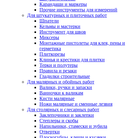
Карандаши и маркеры
Прочие инструменты для измерений
Для штукатурных и плиточных работ
Шпатели
Кельмы и мастерки
Инструмент для швов
Миксеры
Монтажные пистолеты для клея, пены и
герметика
Плиткорезы
Клинья и крестики для плитки
Терки и полутеры
Правила и резаки
Гладилки строительные
Для малярных и обойных работ
Валики, ручки и запаски
Ванночки к валикам
Кисти малярные
Ножи малярные и сменные лезвия
Для столярных и слесарных работ
Заклепочники и заклепки
Степлеры и скобы
Напильники, стамески и зубила
Отвертки
Плоскогубцы, клещи и кусачки