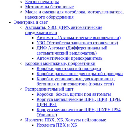
Бензогенераторы
Мотопомпы бензиновые
Масла и смазки для мотоблока, мотокультиватора,
навесного оборудования
Электрика и свет
Автоматы, УЗО, ДИФ, автоматические
предохранители
Автоматы (Автоматические выключатели)
УЗО (Устройства защитного отключения)
ДИФ Автомат (Дифференциальный
автоматический выключатель)
Автоматический предохранитель
Коробки монтажные, подрозетники
Коробки для открытой проводки
Коробки распаячные для скрытой проводки
Коробки установочные для кирпичных,
бетонных и гипсокартона (полых стен)
Распределительный щит
Коробки, боксы, щитки под автоматы
Корпуса металлические ЩРН, ЩРВ, ЩРВ,
ЩРН IP31
Корпуса металлические ЩРН, ЩУРН IP54
(Уличные)
Изолента ПВХ, ХБ. Хомуты нейлоновые
Изолента ПВХ и ХБ