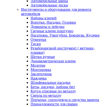
Автомобильные шины
Автомобильные диски
Инструменты и оборудование для ремонта
автомобиля
Наборы ключей
Воротки. Насадки. Головки
Домкраты и лебедки
Гаечные ключи поштучно
Пасатижы. Узкогубцы. Бокорезы. Кусачки
Отвертки
Тиски
Резьбонарезной инструмент ( метчики,
плашки)
Щетки ручные
Динамометрические ключи
Молотки
Монтировка
Заклепочник
Наждачка
Шлифовальные насадки
Биты, насадки, наборы бит
Круги отрезные по металлу
Сверла по металлу
Перчатки, спецодежда и средства защиты
Принадлежности для сварки