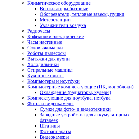
Климатическое оборудование
Вентиляторы бытовые
Обогреватели, тепловые завесы, пушки
Метеостанции
Увлажнители воздуха
Радиочасы
Кофемолки электрические
Часы настенные
Соковыжималки
Роботы-пылесосы
Вытяжки для кухни
Холодильники
Стиральные машины
Кухонные плиты
Компьютеры и ноутбуки
Компьютерные комплектующие (ПК, моноблоки)
Охлаждение (радиаторы, кулеры)
Комплектующие для ноутбука, нетбука
Фото- и видеокамеры
Сумки для фото- и видеотехники
Зарядные устройства для аккумуляторных
батареек
Штативы
Фотоаппараты
Видеокамеры