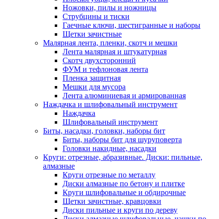
Ножовки, пилы и ножницы
Струбцины и тиски
Гаечные ключи, шестигранные и наборы
Щетки зачистные
Малярная лента, пленки, скотч и мешки
Лента малярная и штукатурная
Скотч двухсторонний
ФУМ и тефлоновая лента
Пленка защитная
Мешки для мусора
Лента алюминиевая и армированная
Наждачка и шлифовальный инструмент
Наждачка
Шлифовальный инструмент
Биты, насадки, головки, наборы бит
Биты, наборы бит для шуруповерта
Головки накидные, насадки
Круги: отрезные, абразивные. Диски: пильные,
алмазные
Круги отрезные по металлу
Диски алмазные по бетону и плитке
Круги шлифовальные и обдирочные
Щетки зачистные, кравцовки
Диски пильные и круги по дереву
Диски алмазные шлифовальные, чашки по