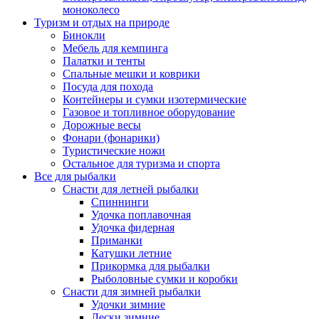
моноколесо
Туризм и отдых на природе
Бинокли
Мебель для кемпинга
Палатки и тенты
Спальные мешки и коврики
Посуда для похода
Контейнеры и сумки изотермические
Газовое и топливное оборудование
Дорожные весы
Фонари (фонарики)
Туристические ножи
Остальное для туризма и спорта
Все для рыбалки
Снасти для летней рыбалки
Спиннинги
Удочка поплавочная
Удочка фидерная
Приманки
Катушки летние
Прикормка для рыбалки
Рыболовные сумки и коробки
Снасти для зимней рыбалки
Удочки зимние
Лески зимние