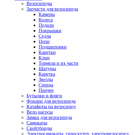
Велосипеды
Запчасти для велосипеда
Камеры
Колеса
Педали
Покрышки
Седла
Цепи
Подшипники
Каретки
Клин
Тормоза и их части
Шатуны
Каретка
Звезды
Спицы
Прочее
Бутылки и фляги
Фонари для велосипеда
Катафоты на велосипед
Вело насосы
Замки для велосипеда
Самокаты
Скейтборды
Электросамокаты, гироскутер, электровелосипед,