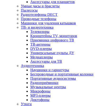
Аксессуары для планшетов
Умные часы и браслеты
Пылесосы
Радиотелефоны DECT
Проводные телефоны
Машинки для удаления катышков
ТВ- и видеотехника
Телевизоры
Кронштейны TV, мониторов
Приемники цифрового ТВ
ТВ-антенны
DVD-плееры
Универсальные пульты ДУ
Медиаплееры
Аксессуары для ТВ
Аудиотехника
Наушники и гарнитуры
Беспроводные и портативные колонки
Портативные аудиосистемы
Радиоприёмники
Музыкальные центры
Микрофоны
MP3-плееры
Диктофоны
Утюги