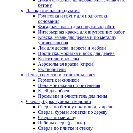
бетону
Лакокрасочная продукция
Грунтовка и грунт для подготовки
основания
Фасадная краска для наружных работ
Интерьерная краска для внутренних работ
Краска, эмаль для дерева и по металлу
универсальная
Лак для дерева, паркета и мебели
Пропитка, морилка и воск для дерева
Красители и колеры
Аэрозольная краска (спрей)
Растворители
Пены, герметики, силиконы, клея
Герметик и силикон
Пена монтажная строительная
Клей для обоев
Промывка и очиститель для пены
Сверла, буры, зубила и коронки
Сверла по бетону и камню для дрели
Сверла, буры и лопатки по дереву
Сверла по металлу
Наборы сверл (разные)
Сверла по плитке и стеклу