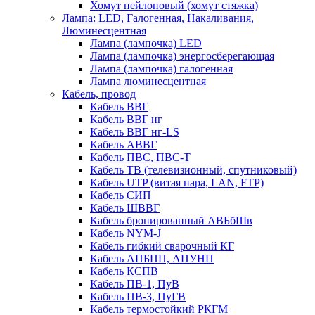
Хомут нейлоновый (хомут стяжка)
Лампа: LED, Галогенная, Накаливания,
Люминесцентная
Лампа (лампочка) LED
Лампа (лампочка) энергосберегающая
Лампа (лампочка) галогенная
Лампа люминесцентная
Кабель, провод
Кабель ВВГ
Кабель ВВГ нг
Кабель ВВГ нг-LS
Кабель АВВГ
Кабель ПВС, ПВС-Т
Кабель ТВ (телевизионный, спутниковый)
Кабель UTP (витая пара, LAN, FTP)
Кабель СИП
Кабель ШВВГ
Кабель бронированный АВБбШв
Кабель NYM-J
Кабель гибкий сварочный КГ
Кабель АПБПП, АПУНП
Кабель КСПВ
Кабель ПВ-1, ПуВ
Кабель ПВ-3, ПуГВ
Кабель термостойкий РКГМ