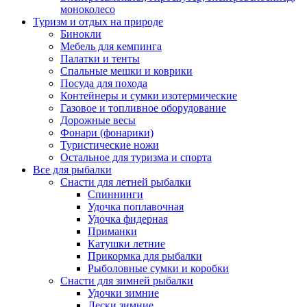
моноколесо
Туризм и отдых на природе
Бинокли
Мебель для кемпинга
Палатки и тенты
Спальные мешки и коврики
Посуда для похода
Контейнеры и сумки изотермические
Газовое и топливное оборудование
Дорожные весы
Фонари (фонарики)
Туристические ножи
Остальное для туризма и спорта
Все для рыбалки
Снасти для летней рыбалки
Спиннинги
Удочка поплавочная
Удочка фидерная
Приманки
Катушки летние
Прикормка для рыбалки
Рыболовные сумки и коробки
Снасти для зимней рыбалки
Удочки зимние
Лески зимние