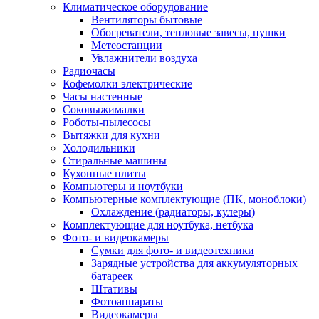
Климатическое оборудование
Вентиляторы бытовые
Обогреватели, тепловые завесы, пушки
Метеостанции
Увлажнители воздуха
Радиочасы
Кофемолки электрические
Часы настенные
Соковыжималки
Роботы-пылесосы
Вытяжки для кухни
Холодильники
Стиральные машины
Кухонные плиты
Компьютеры и ноутбуки
Компьютерные комплектующие (ПК, моноблоки)
Охлаждение (радиаторы, кулеры)
Комплектующие для ноутбука, нетбука
Фото- и видеокамеры
Сумки для фото- и видеотехники
Зарядные устройства для аккумуляторных
батареек
Штативы
Фотоаппараты
Видеокамеры