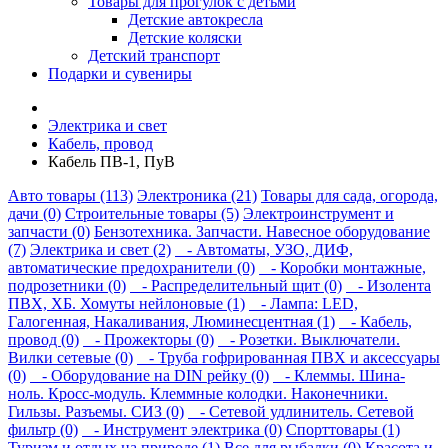
Товары для прогулок с детьми
Детские автокресла
Детские коляски
Детский транспорт
Подарки и сувениры
Электрика и свет
Кабель, провод
Кабель ПВ-1, ПуВ
Авто товары (113)
Электроника (21)
Товары для сада, огорода,
дачи (0)
Строительные товары (5)
Электроинструмент и
запчасти (0)
Бензотехника. Запчасти. Навесное оборудование
(7)
Электрика и свет (2)
- Автоматы, УЗО, ДИФ,
автоматические предохранители (0)
- Коробки монтажные,
подрозетники (0)
- Распределительный щит (0)
- Изолента
ПВХ, ХБ. Хомуты нейлоновые (1)
- Лампа: LED,
Галогенная, Накаливания, Люминесцентная (1)
- Кабель,
провод (0)
- Прожекторы (0)
- Розетки. Выключатели.
Вилки сетевые (0)
- Труба гофрированная ПВХ и аксессуары
(0)
- Оборудование на DIN рейку (0)
- Клеммы. Шина-
ноль. Кросс-модуль. Клеммные колодки. Наконечники.
Гильзы. Разъемы. СИЗ (0)
- Сетевой удлинитель. Сетевой
фильтр (0)
- Инструмент электрика (0)
Спорттовары (1)
Туризм и отдых на природе (1)
Все для рыбалки (0)
Красота и