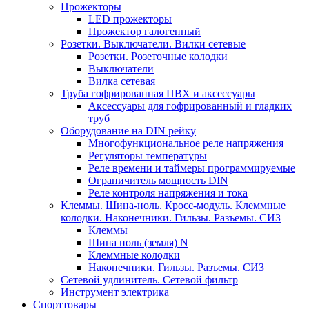
Прожекторы
LED прожекторы
Прожектор галогенный
Розетки. Выключатели. Вилки сетевые
Розетки. Розеточные колодки
Выключатели
Вилка сетевая
Труба гофрированная ПВХ и аксессуары
Аксессуары для гофрированный и гладких
труб
Оборудование на DIN рейку
Многофункциональное реле напряжения
Регуляторы температуры
Реле времени и таймеры программируемые
Ограничитель мощность DIN
Реле контроля напряжения и тока
Клеммы. Шина-ноль. Кросс-модуль. Клеммные
колодки. Наконечники. Гильзы. Разъемы. СИЗ
Клеммы
Шина ноль (земля) N
Клеммные колодки
Наконечники. Гильзы. Разъемы. СИЗ
Сетевой удлинитель. Сетевой фильтр
Инструмент электрика
Спорттовары