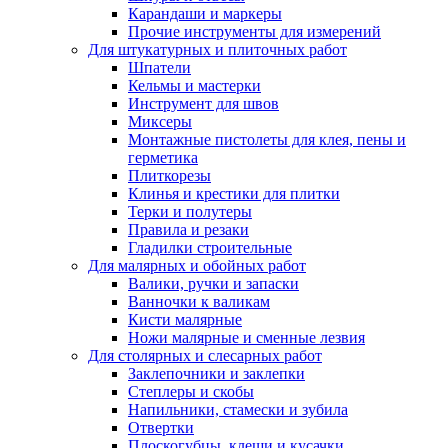
Карандаши и маркеры
Прочие инструменты для измерений
Для штукатурных и плиточных работ
Шпатели
Кельмы и мастерки
Инструмент для швов
Миксеры
Монтажные пистолеты для клея, пены и
герметика
Плиткорезы
Клинья и крестики для плитки
Терки и полутеры
Правила и резаки
Гладилки строительные
Для малярных и обойных работ
Валики, ручки и запаски
Ванночки к валикам
Кисти малярные
Ножи малярные и сменные лезвия
Для столярных и слесарных работ
Заклепочники и заклепки
Степлеры и скобы
Напильники, стамески и зубила
Отвертки
Плоскогубцы, клещи и кусачки