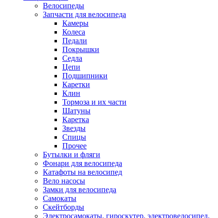
Велосипеды
Запчасти для велосипеда
Камеры
Колеса
Педали
Покрышки
Седла
Цепи
Подшипники
Каретки
Клин
Тормоза и их части
Шатуны
Каретка
Звезды
Спицы
Прочее
Бутылки и фляги
Фонари для велосипеда
Катафоты на велосипед
Вело насосы
Замки для велосипеда
Самокаты
Скейтборды
Электросамокаты, гироскутер, электровелосипед,