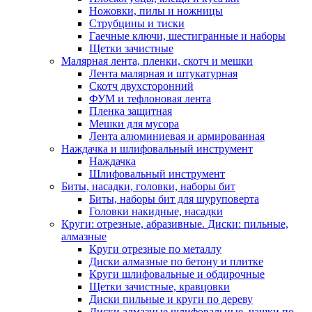
Ножовки, пилы и ножницы
Струбцины и тиски
Гаечные ключи, шестигранные и наборы
Щетки зачистные
Малярная лента, пленки, скотч и мешки
Лента малярная и штукатурная
Скотч двухсторонний
ФУМ и тефлоновая лента
Пленка защитная
Мешки для мусора
Лента алюминиевая и армированная
Наждачка и шлифовальный инструмент
Наждачка
Шлифовальный инструмент
Биты, насадки, головки, наборы бит
Биты, наборы бит для шуруповерта
Головки накидные, насадки
Круги: отрезные, абразивные. Диски: пильные,
алмазные
Круги отрезные по металлу
Диски алмазные по бетону и плитке
Круги шлифовальные и обдирочные
Щетки зачистные, кравцовки
Диски пильные и круги по дереву
Диски алмазные шлифовальные, чашки по