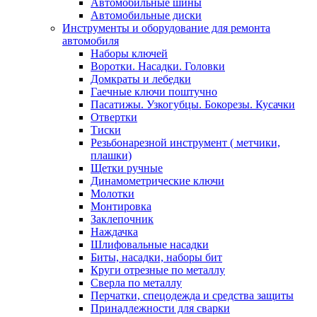
Автомобильные шины
Автомобильные диски
Инструменты и оборудование для ремонта
автомобиля
Наборы ключей
Воротки. Насадки. Головки
Домкраты и лебедки
Гаечные ключи поштучно
Пасатижы. Узкогубцы. Бокорезы. Кусачки
Отвертки
Тиски
Резьбонарезной инструмент ( метчики,
плашки)
Щетки ручные
Динамометрические ключи
Молотки
Монтировка
Заклепочник
Наждачка
Шлифовальные насадки
Биты, насадки, наборы бит
Круги отрезные по металлу
Сверла по металлу
Перчатки, спецодежда и средства защиты
Принадлежности для сварки