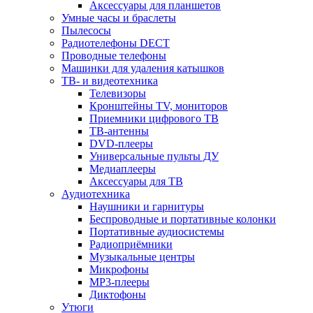
Аксессуары для планшетов
Умные часы и браслеты
Пылесосы
Радиотелефоны DECT
Проводные телефоны
Машинки для удаления катышков
ТВ- и видеотехника
Телевизоры
Кронштейны TV, мониторов
Приемники цифрового ТВ
ТВ-антенны
DVD-плееры
Универсальные пульты ДУ
Медиаплееры
Аксессуары для ТВ
Аудиотехника
Наушники и гарнитуры
Беспроводные и портативные колонки
Портативные аудиосистемы
Радиоприёмники
Музыкальные центры
Микрофоны
MP3-плееры
Диктофоны
Утюги