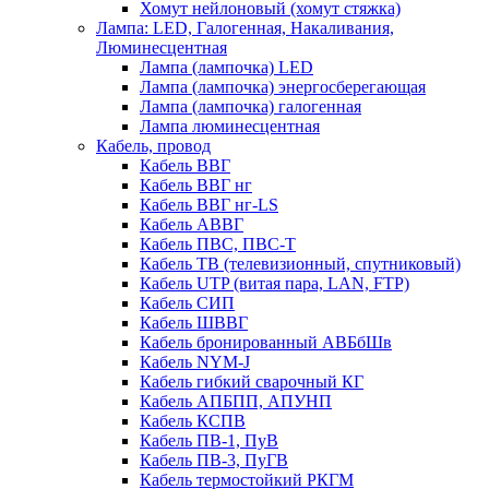
Хомут нейлоновый (хомут стяжка)
Лампа: LED, Галогенная, Накаливания,
Люминесцентная
Лампа (лампочка) LED
Лампа (лампочка) энергосберегающая
Лампа (лампочка) галогенная
Лампа люминесцентная
Кабель, провод
Кабель ВВГ
Кабель ВВГ нг
Кабель ВВГ нг-LS
Кабель АВВГ
Кабель ПВС, ПВС-Т
Кабель ТВ (телевизионный, спутниковый)
Кабель UTP (витая пара, LAN, FTP)
Кабель СИП
Кабель ШВВГ
Кабель бронированный АВБбШв
Кабель NYM-J
Кабель гибкий сварочный КГ
Кабель АПБПП, АПУНП
Кабель КСПВ
Кабель ПВ-1, ПуВ
Кабель ПВ-3, ПуГВ
Кабель термостойкий РКГМ