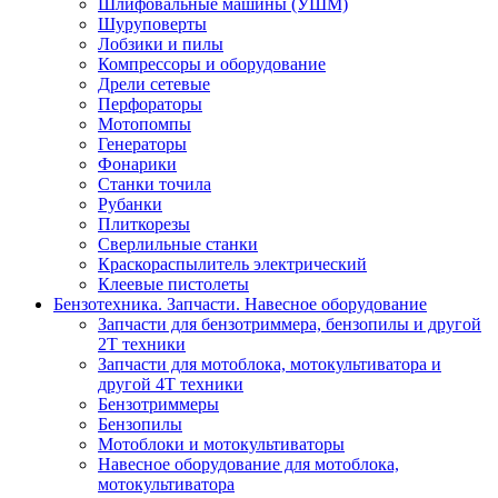
Шлифовальные машины (УШМ)
Шуруповерты
Лобзики и пилы
Компрессоры и оборудование
Дрели сетевые
Перфораторы
Мотопомпы
Генераторы
Фонарики
Станки точила
Рубанки
Плиткорезы
Сверлильные станки
Краскораспылитель электрический
Клеевые пистолеты
Бензотехника. Запчасти. Навесное оборудование
Запчасти для бензотриммера, бензопилы и другой
2Т техники
Запчасти для мотоблока, мотокультиватора и
другой 4Т техники
Бензотриммеры
Бензопилы
Мотоблоки и мотокультиваторы
Навесное оборудование для мотоблока,
мотокультиватора