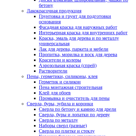
бетону
Лакокрасочная продукция
Грунтовка и грунт для подготовки
основания
Фасадная краска для наружных работ
Интерьерная краска для внутренних работ
Краска, эмаль для дерева и по металлу
универсальная
Лак для дерева, паркета и мебели
Пропитка, морилка и воск для дерева
Красители и колеры
Аэрозольная краска (спрей)
Растворители
Пены, герметики, силиконы, клея
Герметик и силикон
Пена монтажная строительная
Клей для обоев
Промывка и очиститель для пены
Сверла, буры, зубила и коронки
Сверла по бетону и камню для дрели
Сверла, буры и лопатки по дереву
Сверла по металлу
Наборы сверл (разные)
Сверла по плитке и стеклу