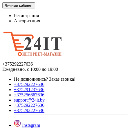
Личный кабинет
Регистрация
Авторизация
+375292227636
Ежедневно, с 10:00 до 19:00
Не дозвонились?
Заказ звонка!
+375292227636
+375291237636
+375256667636
support@24it.by
+375292227636
+375292227636
Instagram