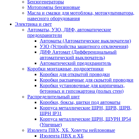
Бензогенераторы
Мотопомпы бензиновые
Масла и смазки для мотоблока, мотокультиватора,
навесного оборудования
Электрика и свет
Автоматы, УЗО, ДИФ, автоматические
предохранители
Автоматы (Автоматические выключатели)
УЗО (Устройства защитного отключения)
ДИФ Автомат (Дифференциальный
автоматический выключатель)
Автоматический предохранитель
Коробки монтажные, подрозетники
Коробки для открытой проводки
Коробки распаячные для скрытой проводки
Коробки установочные для кирпичных,
бетонных и гипсокартона (полых стен)
Распределительный щит
Коробки, боксы, щитки под автоматы
Корпуса металлические ЩРН, ЩРВ, ЩРВ,
ЩРН IP31
Корпуса металлические ЩРН, ЩУРН IP54
(Уличные)
Изолента ПВХ, ХБ. Хомуты нейлоновые
Изолента ПВХ и ХБ