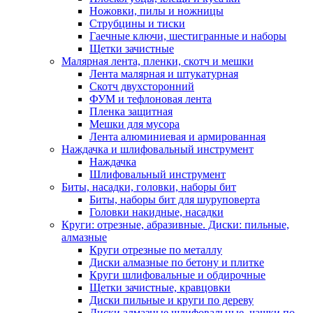
Ножовки, пилы и ножницы
Струбцины и тиски
Гаечные ключи, шестигранные и наборы
Щетки зачистные
Малярная лента, пленки, скотч и мешки
Лента малярная и штукатурная
Скотч двухсторонний
ФУМ и тефлоновая лента
Пленка защитная
Мешки для мусора
Лента алюминиевая и армированная
Наждачка и шлифовальный инструмент
Наждачка
Шлифовальный инструмент
Биты, насадки, головки, наборы бит
Биты, наборы бит для шуруповерта
Головки накидные, насадки
Круги: отрезные, абразивные. Диски: пильные,
алмазные
Круги отрезные по металлу
Диски алмазные по бетону и плитке
Круги шлифовальные и обдирочные
Щетки зачистные, кравцовки
Диски пильные и круги по дереву
Диски алмазные шлифовальные, чашки по