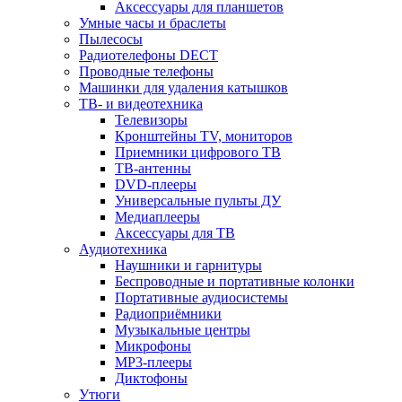
Аксессуары для планшетов
Умные часы и браслеты
Пылесосы
Радиотелефоны DECT
Проводные телефоны
Машинки для удаления катышков
ТВ- и видеотехника
Телевизоры
Кронштейны TV, мониторов
Приемники цифрового ТВ
ТВ-антенны
DVD-плееры
Универсальные пульты ДУ
Медиаплееры
Аксессуары для ТВ
Аудиотехника
Наушники и гарнитуры
Беспроводные и портативные колонки
Портативные аудиосистемы
Радиоприёмники
Музыкальные центры
Микрофоны
MP3-плееры
Диктофоны
Утюги