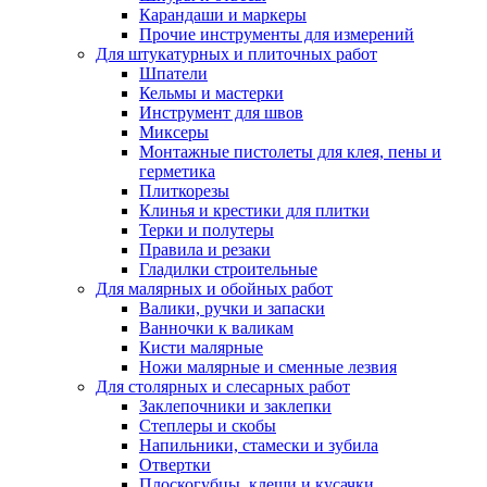
Карандаши и маркеры
Прочие инструменты для измерений
Для штукатурных и плиточных работ
Шпатели
Кельмы и мастерки
Инструмент для швов
Миксеры
Монтажные пистолеты для клея, пены и
герметика
Плиткорезы
Клинья и крестики для плитки
Терки и полутеры
Правила и резаки
Гладилки строительные
Для малярных и обойных работ
Валики, ручки и запаски
Ванночки к валикам
Кисти малярные
Ножи малярные и сменные лезвия
Для столярных и слесарных работ
Заклепочники и заклепки
Степлеры и скобы
Напильники, стамески и зубила
Отвертки
Плоскогубцы, клещи и кусачки