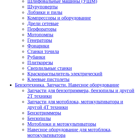
Шлифовальные машины (УШМ)
Шуруповерты
Лобзики и пилы
Компрессоры и оборудование
Дрели сетевые
Перфораторы
Мотопомпы
Генераторы
Фонарики
Станки точила
Рубанки
Плиткорезы
Сверлильные станки
Краскораспылитель электрический
Клеевые пистолеты
Бензотехника. Запчасти. Навесное оборудование
Запчасти для бензотриммера, бензопилы и другой
2Т техники
Запчасти для мотоблока, мотокультиватора и
другой 4Т техники
Бензотриммеры
Бензопилы
Мотоблоки и мотокультиваторы
Навесное оборудование для мотоблока,
мотокультиватора