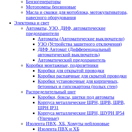
Бензогенераторы
Мотопомпы бензиновые
Масла и смазки для мотоблока, мотокультиватора,
навесного оборудования
Электрика и свет
Автоматы, УЗО, ДИФ, автоматические
предохранители
Автоматы (Автоматические выключатели)
УЗО (Устройства защитного отключения)
ДИФ Автомат (Дифференциальный
автоматический выключатель)
Автоматический предохранитель
Коробки монтажные, подрозетники
Коробки для открытой проводки
Коробки распаячные для скрытой проводки
Коробки установочные для кирпичных,
бетонных и гипсокартона (полых стен)
Распределительный щит
Коробки, боксы, щитки под автоматы
Корпуса металлические ЩРН, ЩРВ, ЩРВ,
ЩРН IP31
Корпуса металлические ЩРН, ЩУРН IP54
(Уличные)
Изолента ПВХ, ХБ. Хомуты нейлоновые
Изолента ПВХ и ХБ