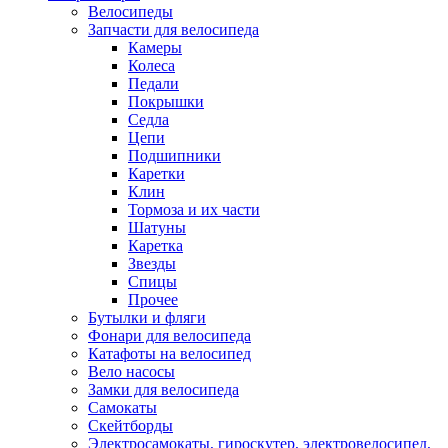
Велосипеды
Запчасти для велосипеда
Камеры
Колеса
Педали
Покрышки
Седла
Цепи
Подшипники
Каретки
Клин
Тормоза и их части
Шатуны
Каретка
Звезды
Спицы
Прочее
Бутылки и фляги
Фонари для велосипеда
Катафоты на велосипед
Вело насосы
Замки для велосипеда
Самокаты
Скейтборды
Электросамокаты, гироскутер, электровелосипед,