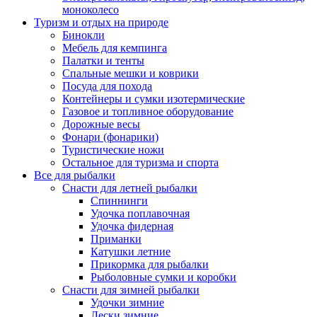
моноколесо
Туризм и отдых на природе
Бинокли
Мебель для кемпинга
Палатки и тенты
Спальные мешки и коврики
Посуда для похода
Контейнеры и сумки изотермические
Газовое и топливное оборудование
Дорожные весы
Фонари (фонарики)
Туристические ножи
Остальное для туризма и спорта
Все для рыбалки
Снасти для летней рыбалки
Спиннинги
Удочка поплавочная
Удочка фидерная
Приманки
Катушки летние
Прикормка для рыбалки
Рыболовные сумки и коробки
Снасти для зимней рыбалки
Удочки зимние
Лески зимние