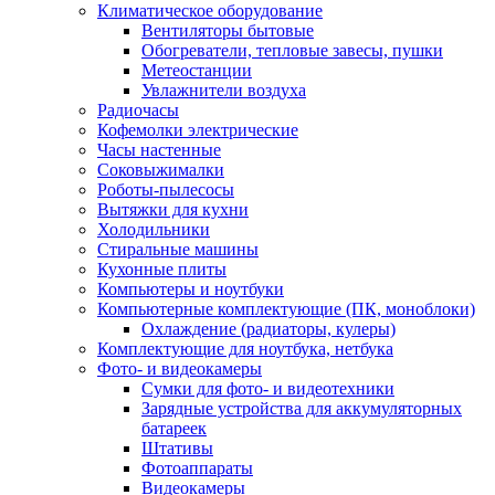
Климатическое оборудование
Вентиляторы бытовые
Обогреватели, тепловые завесы, пушки
Метеостанции
Увлажнители воздуха
Радиочасы
Кофемолки электрические
Часы настенные
Соковыжималки
Роботы-пылесосы
Вытяжки для кухни
Холодильники
Стиральные машины
Кухонные плиты
Компьютеры и ноутбуки
Компьютерные комплектующие (ПК, моноблоки)
Охлаждение (радиаторы, кулеры)
Комплектующие для ноутбука, нетбука
Фото- и видеокамеры
Сумки для фото- и видеотехники
Зарядные устройства для аккумуляторных
батареек
Штативы
Фотоаппараты
Видеокамеры