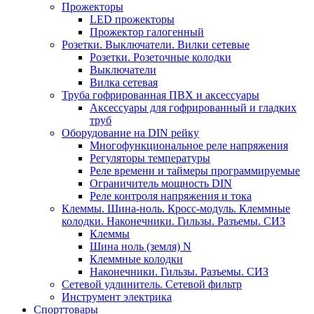
Прожекторы
LED прожекторы
Прожектор галогенный
Розетки. Выключатели. Вилки сетевые
Розетки. Розеточные колодки
Выключатели
Вилка сетевая
Труба гофрированная ПВХ и аксессуары
Аксессуары для гофрированный и гладких
труб
Оборудование на DIN рейку
Многофункциональное реле напряжения
Регуляторы температуры
Реле времени и таймеры программируемые
Ограничитель мощность DIN
Реле контроля напряжения и тока
Клеммы. Шина-ноль. Кросс-модуль. Клеммные
колодки. Наконечники. Гильзы. Разъемы. СИЗ
Клеммы
Шина ноль (земля) N
Клеммные колодки
Наконечники. Гильзы. Разъемы. СИЗ
Сетевой удлинитель. Сетевой фильтр
Инструмент электрика
Спорттовары