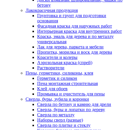
бетону
Лакокрасочная продукция
Грунтовка и грунт для подготовки
основания
Фасадная краска для наружных работ
Интерьерная краска для внутренних работ
Краска, эмаль для дерева и по металлу
универсальная
Лак для дерева, паркета и мебели
Пропитка, морилка и воск для дерева
Красители и колеры
Аэрозольная краска (спрей)
Растворители
Пены, герметики, силиконы, клея
Герметик и силикон
Пена монтажная строительная
Клей для обоев
Промывка и очиститель для пены
Сверла, буры, зубила и коронки
Сверла по бетону и камню для дрели
Сверла, буры и лопатки по дереву
Сверла по металлу
Наборы сверл (разные)
Сверла по плитке и стеклу