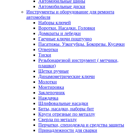
Автомобильные шины
Автомобильные диски
Инструменты и оборудование для ремонта
автомобиля
Наборы ключей
Воротки. Насадки. Головки
Домкраты и лебедки
Гаечные ключи поштучно
Пасатижы. Узкогубцы. Бокорезы. Кусачки
Отвертки
Тиски
Резьбонарезной инструмент ( метчики,
плашки)
Щетки ручные
Динамометрические ключи
Молотки
Монтировка
Заклепочник
Наждачка
Шлифовальные насадки
Биты, насадки, наборы бит
Круги отрезные по металлу
Сверла по металлу
Перчатки, спецодежда и средства защиты
Принадлежности для сварки