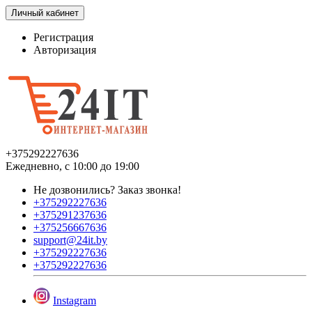
Личный кабинет
Регистрация
Авторизация
+375292227636
Ежедневно, с 10:00 до 19:00
Не дозвонились?
Заказ звонка!
+375292227636
+375291237636
+375256667636
support@24it.by
+375292227636
+375292227636
Instagram