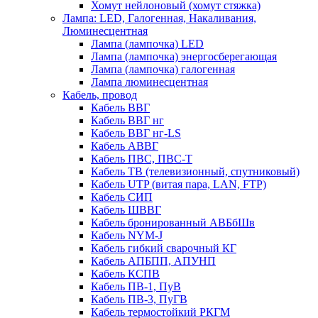
Хомут нейлоновый (хомут стяжка)
Лампа: LED, Галогенная, Накаливания,
Люминесцентная
Лампа (лампочка) LED
Лампа (лампочка) энергосберегающая
Лампа (лампочка) галогенная
Лампа люминесцентная
Кабель, провод
Кабель ВВГ
Кабель ВВГ нг
Кабель ВВГ нг-LS
Кабель АВВГ
Кабель ПВС, ПВС-Т
Кабель ТВ (телевизионный, спутниковый)
Кабель UTP (витая пара, LAN, FTP)
Кабель СИП
Кабель ШВВГ
Кабель бронированный АВБбШв
Кабель NYM-J
Кабель гибкий сварочный КГ
Кабель АПБПП, АПУНП
Кабель КСПВ
Кабель ПВ-1, ПуВ
Кабель ПВ-3, ПуГВ
Кабель термостойкий РКГМ