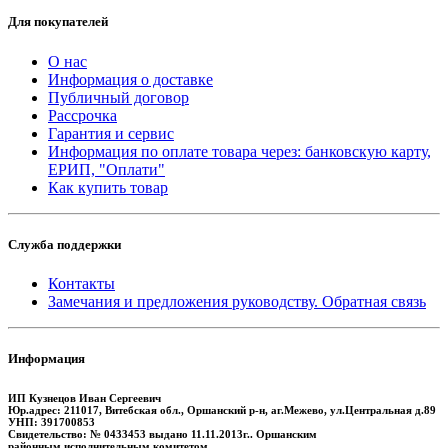
Для покупателей
О нас
Информация о доставке
Публичный договор
Рассрочка
Гарантия и сервис
Информация по оплате товара через: банковскую карту,
ЕРИП, "Оплати"
Как купить товар
Служба поддержки
Контакты
Замечания и предложения руководству. Обратная связь
Информация
ИП Кузнецов Иван Сергеевич
Юр.адрес: 211017, Витебская обл., Оршанский р-н, аг.Межево, ул.Центральная д.89
УНП: 391700853
Свидетельство: № 0433453 выдано 11.11.2013г.. Оршанским
районным исполнительным комитетом.