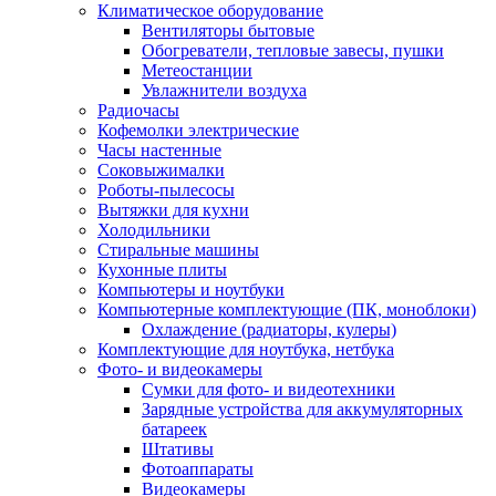
Климатическое оборудование
Вентиляторы бытовые
Обогреватели, тепловые завесы, пушки
Метеостанции
Увлажнители воздуха
Радиочасы
Кофемолки электрические
Часы настенные
Соковыжималки
Роботы-пылесосы
Вытяжки для кухни
Холодильники
Стиральные машины
Кухонные плиты
Компьютеры и ноутбуки
Компьютерные комплектующие (ПК, моноблоки)
Охлаждение (радиаторы, кулеры)
Комплектующие для ноутбука, нетбука
Фото- и видеокамеры
Сумки для фото- и видеотехники
Зарядные устройства для аккумуляторных
батареек
Штативы
Фотоаппараты
Видеокамеры