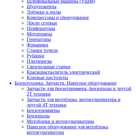
Шлифовальные машины (УШМ)
Шуруповерты
Лобзики и пилы
Компрессоры и оборудование
Дрели сетевые
Перфораторы
Мотопомпы
Генераторы
Фонарики
Станки точила
Рубанки
Плиткорезы
Сверлильные станки
Краскораспылитель электрический
Клеевые пистолеты
Бензотехника. Запчасти. Навесное оборудование
Запчасти для бензотриммера, бензопилы и другой
2Т техники
Запчасти для мотоблока, мотокультиватора и
другой 4Т техники
Бензотриммеры
Бензопилы
Мотоблоки и мотокультиваторы
Навесное оборудование для мотоблока,
мотокультиватора