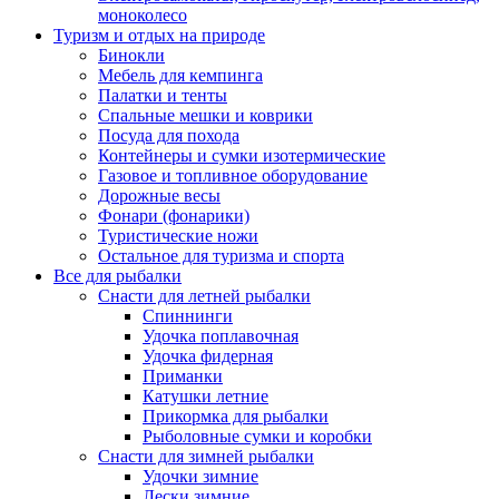
моноколесо
Туризм и отдых на природе
Бинокли
Мебель для кемпинга
Палатки и тенты
Спальные мешки и коврики
Посуда для похода
Контейнеры и сумки изотермические
Газовое и топливное оборудование
Дорожные весы
Фонари (фонарики)
Туристические ножи
Остальное для туризма и спорта
Все для рыбалки
Снасти для летней рыбалки
Спиннинги
Удочка поплавочная
Удочка фидерная
Приманки
Катушки летние
Прикормка для рыбалки
Рыболовные сумки и коробки
Снасти для зимней рыбалки
Удочки зимние
Лески зимние