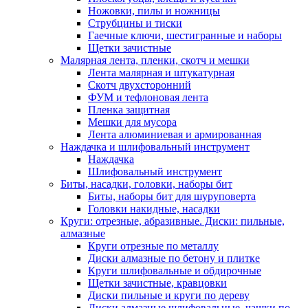
Ножовки, пилы и ножницы
Струбцины и тиски
Гаечные ключи, шестигранные и наборы
Щетки зачистные
Малярная лента, пленки, скотч и мешки
Лента малярная и штукатурная
Скотч двухсторонний
ФУМ и тефлоновая лента
Пленка защитная
Мешки для мусора
Лента алюминиевая и армированная
Наждачка и шлифовальный инструмент
Наждачка
Шлифовальный инструмент
Биты, насадки, головки, наборы бит
Биты, наборы бит для шуруповерта
Головки накидные, насадки
Круги: отрезные, абразивные. Диски: пильные,
алмазные
Круги отрезные по металлу
Диски алмазные по бетону и плитке
Круги шлифовальные и обдирочные
Щетки зачистные, кравцовки
Диски пильные и круги по дереву
Диски алмазные шлифовальные, чашки по