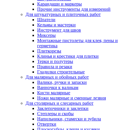
Карандаши и маркеры
Прочие инструменты для измерений
Для штукатурных и плиточных работ
Шпатели
Кельмы и мастерки
Инструмент для швов
Миксеры
Монтажные пистолеты для клея, пены и
герметика
Плиткорезы
Клинья и крестики для плитки
Терки и полутеры
Правила и резаки
Гладилки строительные
Для малярных и обойных работ
Валики, ручки и запаски
Ванночки к валикам
Кисти малярные
Ножи малярные и сменные лезвия
Для столярных и слесарных работ
Заклепочники и заклепки
Степлеры и скобы
Напильники, стамески и зубила
Отвертки
Плоскогубцы, клещи и кусачки