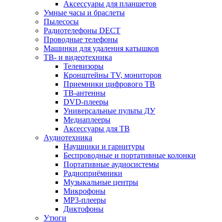
Аксессуары для планшетов
Умные часы и браслеты
Пылесосы
Радиотелефоны DECT
Проводные телефоны
Машинки для удаления катышков
ТВ- и видеотехника
Телевизоры
Кронштейны TV, мониторов
Приемники цифрового ТВ
ТВ-антенны
DVD-плееры
Универсальные пульты ДУ
Медиаплееры
Аксессуары для ТВ
Аудиотехника
Наушники и гарнитуры
Беспроводные и портативные колонки
Портативные аудиосистемы
Радиоприёмники
Музыкальные центры
Микрофоны
MP3-плееры
Диктофоны
Утюги