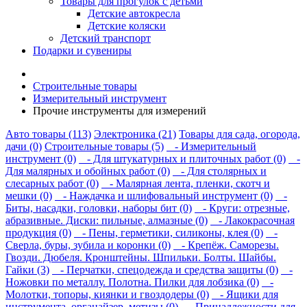
Товары для прогулок с детьми
Детские автокресла
Детские коляски
Детский транспорт
Подарки и сувениры
Строительные товары
Измерительный инструмент
Прочие инструменты для измерений
Авто товары (113)
Электроника (21)
Товары для сада, огорода,
дачи (0)
Строительные товары (5)
- Измерительный
инструмент (0)
- Для штукатурных и плиточных работ (0)
-
Для малярных и обойных работ (0)
- Для столярных и
слесарных работ (0)
- Малярная лента, пленки, скотч и
мешки (0)
- Наждачка и шлифовальный инструмент (0)
-
Биты, насадки, головки, наборы бит (0)
- Круги: отрезные,
абразивные. Диски: пильные, алмазные (0)
- Лакокрасочная
продукция (0)
- Пены, герметики, силиконы, клея (0)
-
Сверла, буры, зубила и коронки (0)
- Крепёж. Саморезы.
Гвозди. Дюбеля. Кронштейны. Шпильки. Болты. Шайбы.
Гайки (3)
- Перчатки, спецодежда и средства защиты (0)
-
Ножовки по металлу. Полотна. Пилки для лобзика (0)
-
Молотки, топоры, киянки и гвоздодеры (0)
- Ящики для
инструмента, органайзер, метизы (0)
- Принадлежности для