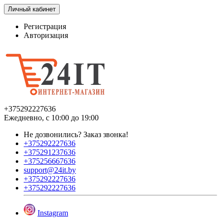
Личный кабинет
Регистрация
Авторизация
+375292227636
Ежедневно, с 10:00 до 19:00
Не дозвонились?
Заказ звонка!
+375292227636
+375291237636
+375256667636
support@24it.by
+375292227636
+375292227636
Instagram