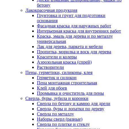
бетону
Лакокрасочная продукция
Грунтовка и грунт для подготовки
основания
Фасадная краска для наружных работ
Интерьерная краска для внутренних работ
Краска, эмаль для дерева и по металлу
универсальная
Лак для дерева, паркета и мебели
Пропитка, морилка и воск для дерева
Красители и колеры
Аэрозольная краска (спрей)
Растворители
Пены, герметики, силиконы, клея
Герметик и силикон
Пена монтажная строительная
Клей для обоев
Промывка и очиститель для пены
Сверла, буры, зубила и коронки
Сверла по бетону и камню для дрели
Сверла, буры и лопатки по дереву
Сверла по металлу
Наборы сверл (разные)
Сверла по плитке и стеклу