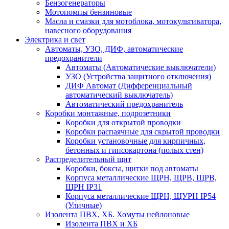
Бензогенераторы
Мотопомпы бензиновые
Масла и смазки для мотоблока, мотокультиватора,
навесного оборудования
Электрика и свет
Автоматы, УЗО, ДИФ, автоматические
предохранители
Автоматы (Автоматические выключатели)
УЗО (Устройства защитного отключения)
ДИФ Автомат (Дифференциальный
автоматический выключатель)
Автоматический предохранитель
Коробки монтажные, подрозетники
Коробки для открытой проводки
Коробки распаячные для скрытой проводки
Коробки установочные для кирпичных,
бетонных и гипсокартона (полых стен)
Распределительный щит
Коробки, боксы, щитки под автоматы
Корпуса металлические ЩРН, ЩРВ, ЩРВ,
ЩРН IP31
Корпуса металлические ЩРН, ЩУРН IP54
(Уличные)
Изолента ПВХ, ХБ. Хомуты нейлоновые
Изолента ПВХ и ХБ