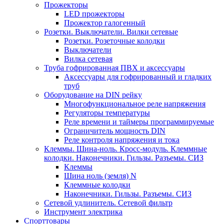
Прожекторы
LED прожекторы
Прожектор галогенный
Розетки. Выключатели. Вилки сетевые
Розетки. Розеточные колодки
Выключатели
Вилка сетевая
Труба гофрированная ПВХ и аксессуары
Аксессуары для гофрированный и гладких
труб
Оборудование на DIN рейку
Многофункциональное реле напряжения
Регуляторы температуры
Реле времени и таймеры программируемые
Ограничитель мощность DIN
Реле контроля напряжения и тока
Клеммы. Шина-ноль. Кросс-модуль. Клеммные
колодки. Наконечники. Гильзы. Разъемы. СИЗ
Клеммы
Шина ноль (земля) N
Клеммные колодки
Наконечники. Гильзы. Разъемы. СИЗ
Сетевой удлинитель. Сетевой фильтр
Инструмент электрика
Спорттовары