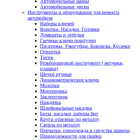
Автомобильные шины
Автомобильные диски
Инструменты и оборудование для ремонта
автомобиля
Наборы ключей
Воротки. Насадки. Головки
Домкраты и лебедки
Гаечные ключи поштучно
Пасатижы. Узкогубцы. Бокорезы. Кусачки
Отвертки
Тиски
Резьбонарезной инструмент ( метчики,
плашки)
Щетки ручные
Динамометрические ключи
Молотки
Монтировка
Заклепочник
Наждачка
Шлифовальные насадки
Биты, насадки, наборы бит
Круги отрезные по металлу
Сверла по металлу
Перчатки, спецодежда и средства защиты
Принадлежности для сварки