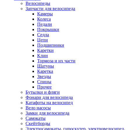
Велосипеды
Запчасти для велосипеда
Камеры
Колеса
Педали
Покрышки
Седла
Цепи
Подшипники
Каретки
Клин
Тормоза и их части
Шатуны
Каретка
Звезды
Спицы
Прочее
Бутылки и фляги
Фонари для велосипеда
Катафоты на велосипед
Вело насосы
Замки для велосипеда
Самокаты
Скейтборды
Электросамокаты, гироскутер, электровелосипед,