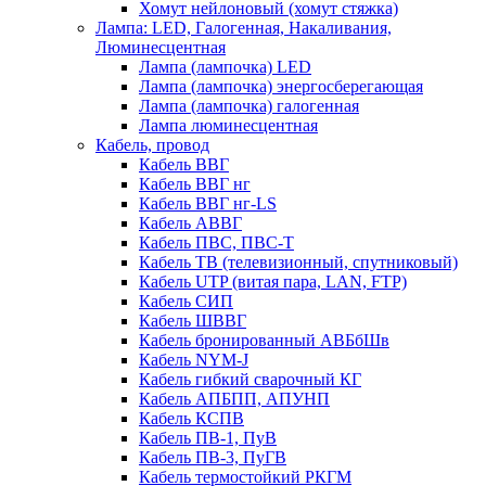
Хомут нейлоновый (хомут стяжка)
Лампа: LED, Галогенная, Накаливания,
Люминесцентная
Лампа (лампочка) LED
Лампа (лампочка) энергосберегающая
Лампа (лампочка) галогенная
Лампа люминесцентная
Кабель, провод
Кабель ВВГ
Кабель ВВГ нг
Кабель ВВГ нг-LS
Кабель АВВГ
Кабель ПВС, ПВС-Т
Кабель ТВ (телевизионный, спутниковый)
Кабель UTP (витая пара, LAN, FTP)
Кабель СИП
Кабель ШВВГ
Кабель бронированный АВБбШв
Кабель NYM-J
Кабель гибкий сварочный КГ
Кабель АПБПП, АПУНП
Кабель КСПВ
Кабель ПВ-1, ПуВ
Кабель ПВ-3, ПуГВ
Кабель термостойкий РКГМ