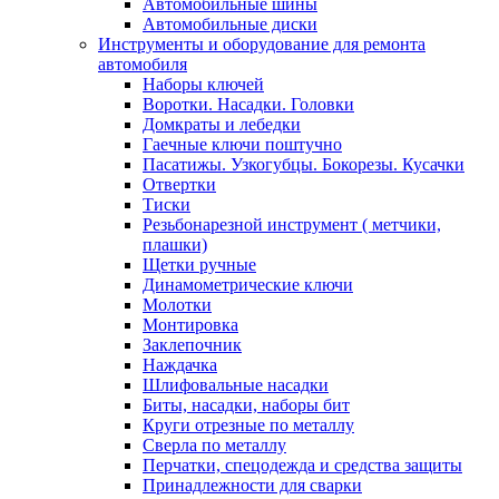
Автомобильные шины
Автомобильные диски
Инструменты и оборудование для ремонта
автомобиля
Наборы ключей
Воротки. Насадки. Головки
Домкраты и лебедки
Гаечные ключи поштучно
Пасатижы. Узкогубцы. Бокорезы. Кусачки
Отвертки
Тиски
Резьбонарезной инструмент ( метчики,
плашки)
Щетки ручные
Динамометрические ключи
Молотки
Монтировка
Заклепочник
Наждачка
Шлифовальные насадки
Биты, насадки, наборы бит
Круги отрезные по металлу
Сверла по металлу
Перчатки, спецодежда и средства защиты
Принадлежности для сварки