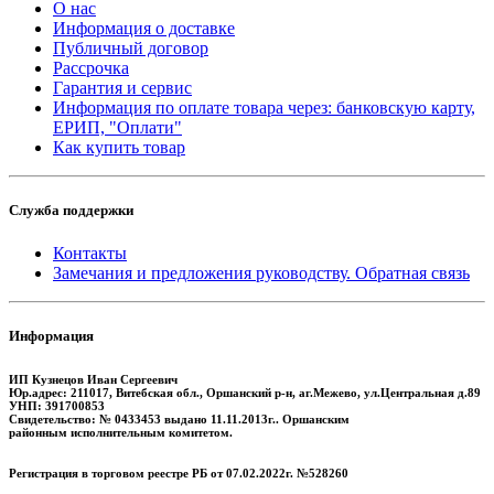
О нас
Информация о доставке
Публичный договор
Рассрочка
Гарантия и сервис
Информация по оплате товара через: банковскую карту,
ЕРИП, "Оплати"
Как купить товар
Служба поддержки
Контакты
Замечания и предложения руководству. Обратная связь
Информация
ИП Кузнецов Иван Сергеевич
Юр.адрес: 211017, Витебская обл., Оршанский р-н, аг.Межево, ул.Центральная д.89
УНП: 391700853
Свидетельство: № 0433453 выдано 11.11.2013г.. Оршанским
районным исполнительным комитетом.
Регистрация в торговом реестре РБ от 07.02.2022г. №528260