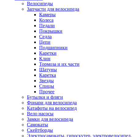
Велосипеды
Запчасти для велосипеда
Камеры
Колеса
Педали
Покрышки
Седла
Цепи
Подшипники
Каретки
Клин
Тормоза и их части
Шатуны
Каретка
Звезды
Спицы
Прочее
Бутылки и фляги
Фонари для велосипеда
Катафоты на велосипед
Вело насосы
Замки для велосипеда
Самокаты
Скейтборды
Электросамокаты, гироскутер, электровелосипед,