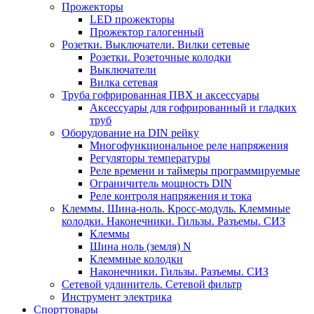
Прожекторы
LED прожекторы
Прожектор галогенный
Розетки. Выключатели. Вилки сетевые
Розетки. Розеточные колодки
Выключатели
Вилка сетевая
Труба гофрированная ПВХ и аксессуары
Аксессуары для гофрированный и гладких
труб
Оборудование на DIN рейку
Многофункциональное реле напряжения
Регуляторы температуры
Реле времени и таймеры программируемые
Ограничитель мощность DIN
Реле контроля напряжения и тока
Клеммы. Шина-ноль. Кросс-модуль. Клеммные
колодки. Наконечники. Гильзы. Разъемы. СИЗ
Клеммы
Шина ноль (земля) N
Клеммные колодки
Наконечники. Гильзы. Разъемы. СИЗ
Сетевой удлинитель. Сетевой фильтр
Инструмент электрика
Спорттовары