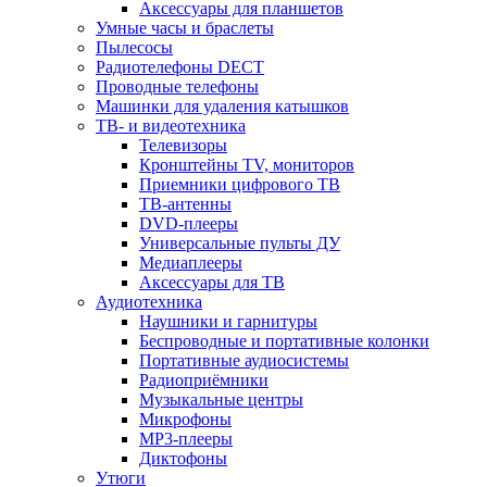
Аксессуары для планшетов
Умные часы и браслеты
Пылесосы
Радиотелефоны DECT
Проводные телефоны
Машинки для удаления катышков
ТВ- и видеотехника
Телевизоры
Кронштейны TV, мониторов
Приемники цифрового ТВ
ТВ-антенны
DVD-плееры
Универсальные пульты ДУ
Медиаплееры
Аксессуары для ТВ
Аудиотехника
Наушники и гарнитуры
Беспроводные и портативные колонки
Портативные аудиосистемы
Радиоприёмники
Музыкальные центры
Микрофоны
MP3-плееры
Диктофоны
Утюги