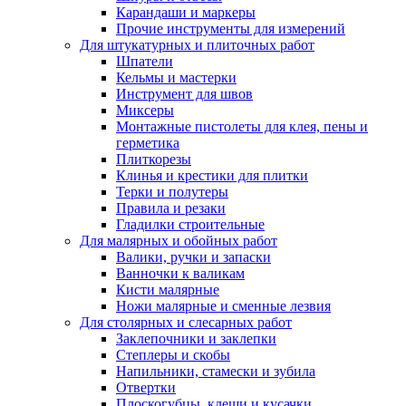
Карандаши и маркеры
Прочие инструменты для измерений
Для штукатурных и плиточных работ
Шпатели
Кельмы и мастерки
Инструмент для швов
Миксеры
Монтажные пистолеты для клея, пены и
герметика
Плиткорезы
Клинья и крестики для плитки
Терки и полутеры
Правила и резаки
Гладилки строительные
Для малярных и обойных работ
Валики, ручки и запаски
Ванночки к валикам
Кисти малярные
Ножи малярные и сменные лезвия
Для столярных и слесарных работ
Заклепочники и заклепки
Степлеры и скобы
Напильники, стамески и зубила
Отвертки
Плоскогубцы, клещи и кусачки