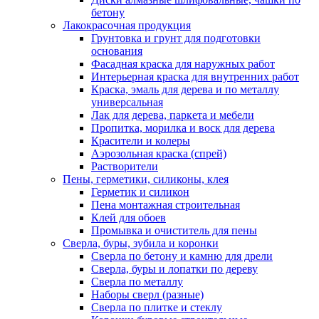
бетону
Лакокрасочная продукция
Грунтовка и грунт для подготовки
основания
Фасадная краска для наружных работ
Интерьерная краска для внутренних работ
Краска, эмаль для дерева и по металлу
универсальная
Лак для дерева, паркета и мебели
Пропитка, морилка и воск для дерева
Красители и колеры
Аэрозольная краска (спрей)
Растворители
Пены, герметики, силиконы, клея
Герметик и силикон
Пена монтажная строительная
Клей для обоев
Промывка и очиститель для пены
Сверла, буры, зубила и коронки
Сверла по бетону и камню для дрели
Сверла, буры и лопатки по дереву
Сверла по металлу
Наборы сверл (разные)
Сверла по плитке и стеклу