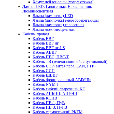
Хомут нейлоновый (хомут стяжка)
Лампа: LED, Галогенная, Накаливания,
Люминесцентная
Лампа (лампочка) LED
Лампа (лампочка) энергосберегающая
Лампа (лампочка) галогенная
Лампа люминесцентная
Кабель, провод
Кабель ВВГ
Кабель ВВГ нг
Кабель ВВГ нг-LS
Кабель АВВГ
Кабель ПВС, ПВС-Т
Кабель ТВ (телевизионный, спутниковый)
Кабель UTP (витая пара, LAN, FTP)
Кабель СИП
Кабель ШВВГ
Кабель бронированный АВБбШв
Кабель NYM-J
Кабель гибкий сварочный КГ
Кабель АПБПП, АПУНП
Кабель КСПВ
Кабель ПВ-1, ПуВ
Кабель ПВ-3, ПуГВ
Кабель термостойкий РКГМ