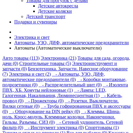
Товары для прогулок с детьми
Детские автокресла
Детские коляски
Детский транспорт
Подарки и сувениры
Электрика и свет
Автоматы, УЗО, ДИФ, автоматические предохранители
Автоматы (Автоматические выключатели)
Авто товары (113)
Электроника (21)
Товары для сада, огорода,
дачи (0)
Строительные товары (5)
Электроинструмент и
запчасти (0)
Бензотехника. Запчасти. Навесное оборудование
(7)
Электрика и свет (2)
- Автоматы, УЗО, ДИФ,
автоматические предохранители (0)
- Коробки монтажные,
подрозетники (0)
- Распределительный щит (0)
- Изолента
ПВХ, ХБ. Хомуты нейлоновые (1)
- Лампа: LED,
Галогенная, Накаливания, Люминесцентная (1)
- Кабель,
провод (0)
- Прожекторы (0)
- Розетки. Выключатели.
Вилки сетевые (0)
- Труба гофрированная ПВХ и аксессуары
(0)
- Оборудование на DIN рейку (0)
- Клеммы. Шина-
ноль. Кросс-модуль. Клеммные колодки. Наконечники.
Гильзы. Разъемы. СИЗ (0)
- Сетевой удлинитель. Сетевой
фильтр (0)
- Инструмент электрика (0)
Спорттовары (1)
Туризм и отдых на природе (1)
Все для рыбалки (0)
Красота и