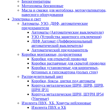
Бензогенераторы
Мотопомпы бензиновые
Масла и смазки для мотоблока, мотокультиватора,
навесного оборудования
Электрика и свет
Автоматы, УЗО, ДИФ, автоматические
предохранители
Автоматы (Автоматические выключатели)
УЗО (Устройства защитного отключения)
ДИФ Автомат (Дифференциальный
автоматический выключатель)
Автоматический предохранитель
Коробки монтажные, подрозетники
Коробки для открытой проводки
Коробки распаячные для скрытой проводки
Коробки установочные для кирпичных,
бетонных и гипсокартона (полых стен)
Распределительный щит
Коробки, боксы, щитки под автоматы
Корпуса металлические ЩРН, ЩРВ, ЩРВ,
ЩРН IP31
Корпуса металлические ЩРН, ЩУРН IP54
(Уличные)
Изолента ПВХ, ХБ. Хомуты нейлоновые
Изолента ПВХ и ХБ