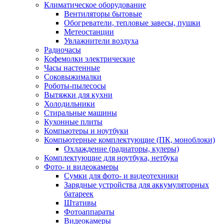
Климатическое оборудование
Вентиляторы бытовые
Обогреватели, тепловые завесы, пушки
Метеостанции
Увлажнители воздуха
Радиочасы
Кофемолки электрические
Часы настенные
Соковыжималки
Роботы-пылесосы
Вытяжки для кухни
Холодильники
Стиральные машины
Кухонные плиты
Компьютеры и ноутбуки
Компьютерные комплектующие (ПК, моноблоки)
Охлаждение (радиаторы, кулеры)
Комплектующие для ноутбука, нетбука
Фото- и видеокамеры
Сумки для фото- и видеотехники
Зарядные устройства для аккумуляторных
батареек
Штативы
Фотоаппараты
Видеокамеры