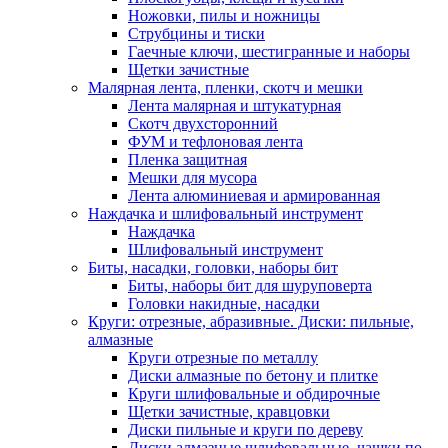
Ножовки, пилы и ножницы
Струбцины и тиски
Гаечные ключи, шестигранные и наборы
Щетки зачистные
Малярная лента, пленки, скотч и мешки
Лента малярная и штукатурная
Скотч двухсторонний
ФУМ и тефлоновая лента
Пленка защитная
Мешки для мусора
Лента алюминиевая и армированная
Наждачка и шлифовальный инструмент
Наждачка
Шлифовальный инструмент
Биты, насадки, головки, наборы бит
Биты, наборы бит для шуруповерта
Головки накидные, насадки
Круги: отрезные, абразивные. Диски: пильные,
алмазные
Круги отрезные по металлу
Диски алмазные по бетону и плитке
Круги шлифовальные и обдирочные
Щетки зачистные, кравцовки
Диски пильные и круги по дереву
Диски алмазные шлифовальные, чашки по