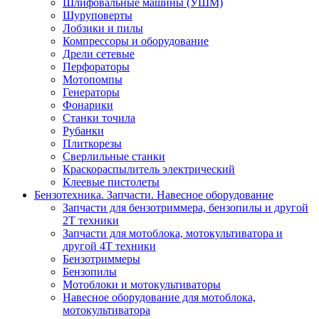
Шлифовальные машины (УШМ)
Шуруповерты
Лобзики и пилы
Компрессоры и оборудование
Дрели сетевые
Перфораторы
Мотопомпы
Генераторы
Фонарики
Станки точила
Рубанки
Плиткорезы
Сверлильные станки
Краскораспылитель электрический
Клеевые пистолеты
Бензотехника. Запчасти. Навесное оборудование
Запчасти для бензотриммера, бензопилы и другой
2Т техники
Запчасти для мотоблока, мотокультиватора и
другой 4Т техники
Бензотриммеры
Бензопилы
Мотоблоки и мотокультиваторы
Навесное оборудование для мотоблока,
мотокультиватора