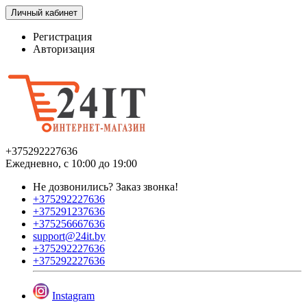
Личный кабинет
Регистрация
Авторизация
+375292227636
Ежедневно, с 10:00 до 19:00
Не дозвонились?
Заказ звонка!
+375292227636
+375291237636
+375256667636
support@24it.by
+375292227636
+375292227636
Instagram