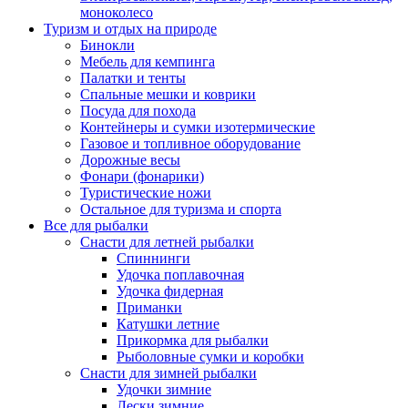
моноколесо
Туризм и отдых на природе
Бинокли
Мебель для кемпинга
Палатки и тенты
Спальные мешки и коврики
Посуда для похода
Контейнеры и сумки изотермические
Газовое и топливное оборудование
Дорожные весы
Фонари (фонарики)
Туристические ножи
Остальное для туризма и спорта
Все для рыбалки
Снасти для летней рыбалки
Спиннинги
Удочка поплавочная
Удочка фидерная
Приманки
Катушки летние
Прикормка для рыбалки
Рыболовные сумки и коробки
Снасти для зимней рыбалки
Удочки зимние
Лески зимние