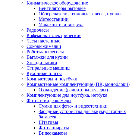
Климатическое оборудование
Вентиляторы бытовые
Обогреватели, тепловые завесы, пушки
Метеостанции
Увлажнители воздуха
Радиочасы
Кофемолки электрические
Часы настенные
Соковыжималки
Роботы-пылесосы
Вытяжки для кухни
Холодильники
Стиральные машины
Кухонные плиты
Компьютеры и ноутбуки
Компьютерные комплектующие (ПК, моноблоки)
Охлаждение (радиаторы, кулеры)
Комплектующие для ноутбука, нетбука
Фото- и видеокамеры
Сумки для фото- и видеотехники
Зарядные устройства для аккумуляторных
батареек
Штативы
Фотоаппараты
Видеокамеры