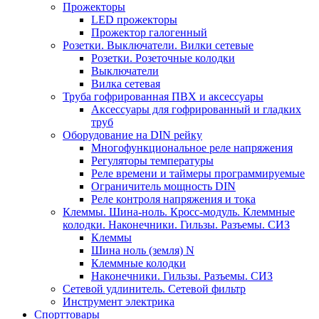
Прожекторы
LED прожекторы
Прожектор галогенный
Розетки. Выключатели. Вилки сетевые
Розетки. Розеточные колодки
Выключатели
Вилка сетевая
Труба гофрированная ПВХ и аксессуары
Аксессуары для гофрированный и гладких
труб
Оборудование на DIN рейку
Многофункциональное реле напряжения
Регуляторы температуры
Реле времени и таймеры программируемые
Ограничитель мощность DIN
Реле контроля напряжения и тока
Клеммы. Шина-ноль. Кросс-модуль. Клеммные
колодки. Наконечники. Гильзы. Разъемы. СИЗ
Клеммы
Шина ноль (земля) N
Клеммные колодки
Наконечники. Гильзы. Разъемы. СИЗ
Сетевой удлинитель. Сетевой фильтр
Инструмент электрика
Спорттовары