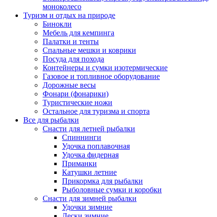
моноколесо
Туризм и отдых на природе
Бинокли
Мебель для кемпинга
Палатки и тенты
Спальные мешки и коврики
Посуда для похода
Контейнеры и сумки изотермические
Газовое и топливное оборудование
Дорожные весы
Фонари (фонарики)
Туристические ножи
Остальное для туризма и спорта
Все для рыбалки
Снасти для летней рыбалки
Спиннинги
Удочка поплавочная
Удочка фидерная
Приманки
Катушки летние
Прикормка для рыбалки
Рыболовные сумки и коробки
Снасти для зимней рыбалки
Удочки зимние
Лески зимние