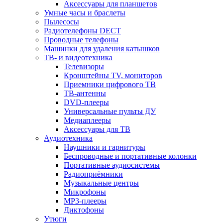
Аксессуары для планшетов
Умные часы и браслеты
Пылесосы
Радиотелефоны DECT
Проводные телефоны
Машинки для удаления катышков
ТВ- и видеотехника
Телевизоры
Кронштейны TV, мониторов
Приемники цифрового ТВ
ТВ-антенны
DVD-плееры
Универсальные пульты ДУ
Медиаплееры
Аксессуары для ТВ
Аудиотехника
Наушники и гарнитуры
Беспроводные и портативные колонки
Портативные аудиосистемы
Радиоприёмники
Музыкальные центры
Микрофоны
MP3-плееры
Диктофоны
Утюги