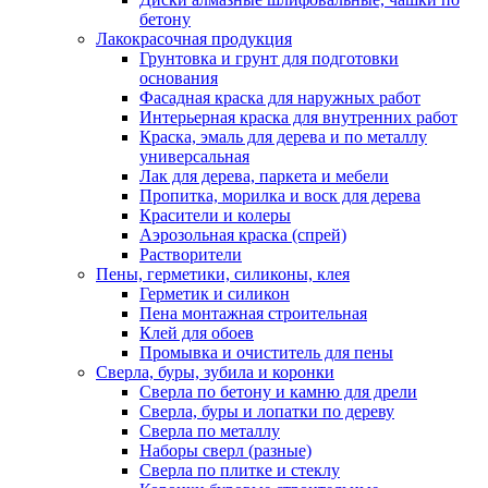
бетону
Лакокрасочная продукция
Грунтовка и грунт для подготовки
основания
Фасадная краска для наружных работ
Интерьерная краска для внутренних работ
Краска, эмаль для дерева и по металлу
универсальная
Лак для дерева, паркета и мебели
Пропитка, морилка и воск для дерева
Красители и колеры
Аэрозольная краска (спрей)
Растворители
Пены, герметики, силиконы, клея
Герметик и силикон
Пена монтажная строительная
Клей для обоев
Промывка и очиститель для пены
Сверла, буры, зубила и коронки
Сверла по бетону и камню для дрели
Сверла, буры и лопатки по дереву
Сверла по металлу
Наборы сверл (разные)
Сверла по плитке и стеклу