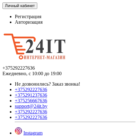
Личный кабинет
Регистрация
Авторизация
+375292227636
Ежедневно, с 10:00 до 19:00
Не дозвонились?
Заказ звонка!
+375292227636
+375291237636
+375256667636
support@24it.by
+375292227636
+375292227636
Instagram