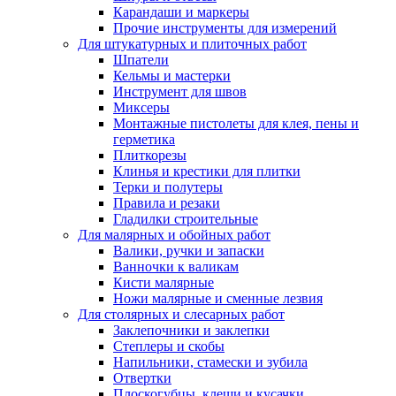
Карандаши и маркеры
Прочие инструменты для измерений
Для штукатурных и плиточных работ
Шпатели
Кельмы и мастерки
Инструмент для швов
Миксеры
Монтажные пистолеты для клея, пены и
герметика
Плиткорезы
Клинья и крестики для плитки
Терки и полутеры
Правила и резаки
Гладилки строительные
Для малярных и обойных работ
Валики, ручки и запаски
Ванночки к валикам
Кисти малярные
Ножи малярные и сменные лезвия
Для столярных и слесарных работ
Заклепочники и заклепки
Степлеры и скобы
Напильники, стамески и зубила
Отвертки
Плоскогубцы, клещи и кусачки