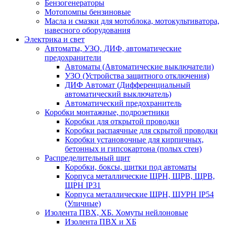
Бензогенераторы
Мотопомпы бензиновые
Масла и смазки для мотоблока, мотокультиватора,
навесного оборудования
Электрика и свет
Автоматы, УЗО, ДИФ, автоматические
предохранители
Автоматы (Автоматические выключатели)
УЗО (Устройства защитного отключения)
ДИФ Автомат (Дифференциальный
автоматический выключатель)
Автоматический предохранитель
Коробки монтажные, подрозетники
Коробки для открытой проводки
Коробки распаячные для скрытой проводки
Коробки установочные для кирпичных,
бетонных и гипсокартона (полых стен)
Распределительный щит
Коробки, боксы, щитки под автоматы
Корпуса металлические ЩРН, ЩРВ, ЩРВ,
ЩРН IP31
Корпуса металлические ЩРН, ЩУРН IP54
(Уличные)
Изолента ПВХ, ХБ. Хомуты нейлоновые
Изолента ПВХ и ХБ