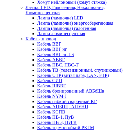
Хомут нейлоновый (хомут стяжка)
Лампа: LED, Галогенная, Накаливания,
Люминесцентная
Лампа (лампочка) LED
Лампа (лампочка) энергосберегающая
Лампа (лампочка) галогенная
Лампа люминесцентная
Кабель, провод
Кабель ВВГ
Кабель ВВГ нг
Кабель ВВГ нг-LS
Кабель АВВГ
Кабель ПВС, ПВС-Т
Кабель ТВ (телевизионный, спутниковый)
Кабель UTP (витая пара, LAN, FTP)
Кабель СИП
Кабель ШВВГ
Кабель бронированный АВБбШв
Кабель NYM-J
Кабель гибкий сварочный КГ
Кабель АПБПП, АПУНП
Кабель КСПВ
Кабель ПВ-1, ПуВ
Кабель ПВ-3, ПуГВ
Кабель термостойкий РКГМ