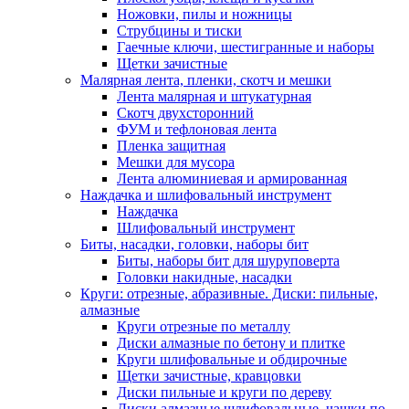
Ножовки, пилы и ножницы
Струбцины и тиски
Гаечные ключи, шестигранные и наборы
Щетки зачистные
Малярная лента, пленки, скотч и мешки
Лента малярная и штукатурная
Скотч двухсторонний
ФУМ и тефлоновая лента
Пленка защитная
Мешки для мусора
Лента алюминиевая и армированная
Наждачка и шлифовальный инструмент
Наждачка
Шлифовальный инструмент
Биты, насадки, головки, наборы бит
Биты, наборы бит для шуруповерта
Головки накидные, насадки
Круги: отрезные, абразивные. Диски: пильные,
алмазные
Круги отрезные по металлу
Диски алмазные по бетону и плитке
Круги шлифовальные и обдирочные
Щетки зачистные, кравцовки
Диски пильные и круги по дереву
Диски алмазные шлифовальные, чашки по