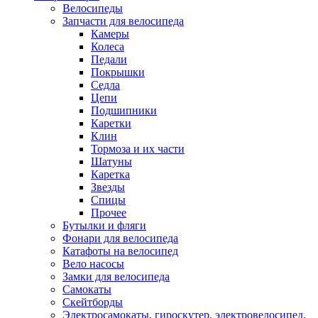
Велосипеды
Запчасти для велосипеда
Камеры
Колеса
Педали
Покрышки
Седла
Цепи
Подшипники
Каретки
Клин
Тормоза и их части
Шатуны
Каретка
Звезды
Спицы
Прочее
Бутылки и фляги
Фонари для велосипеда
Катафоты на велосипед
Вело насосы
Замки для велосипеда
Самокаты
Скейтборды
Электросамокаты, гироскутер, электровелосипед,