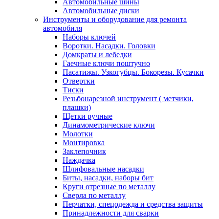
Автомобильные шины
Автомобильные диски
Инструменты и оборудование для ремонта
автомобиля
Наборы ключей
Воротки. Насадки. Головки
Домкраты и лебедки
Гаечные ключи поштучно
Пасатижы. Узкогубцы. Бокорезы. Кусачки
Отвертки
Тиски
Резьбонарезной инструмент ( метчики,
плашки)
Щетки ручные
Динамометрические ключи
Молотки
Монтировка
Заклепочник
Наждачка
Шлифовальные насадки
Биты, насадки, наборы бит
Круги отрезные по металлу
Сверла по металлу
Перчатки, спецодежда и средства защиты
Принадлежности для сварки