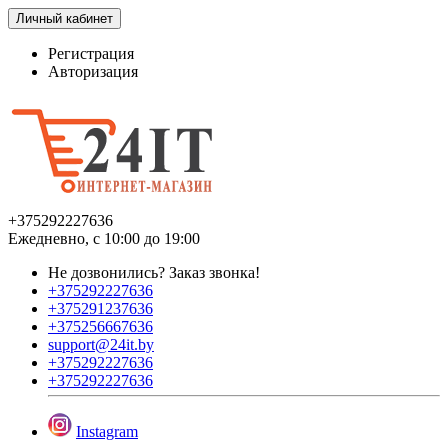
Личный кабинет
Регистрация
Авторизация
+375292227636
Ежедневно, с 10:00 до 19:00
Не дозвонились?
Заказ звонка!
+375292227636
+375291237636
+375256667636
support@24it.by
+375292227636
+375292227636
Instagram