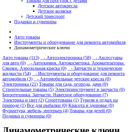
Товары для прогулок с детьми
Детские автокресла
Детские коляски
Детский транспорт
Подарки и сувениры
Авто товары
Инструменты и оборудование для ремонта автомобиля
Динамометрические ключи
Авто товары (113)
- Автоэлектроника (58)
- Аксессуары
для авто (0)
- Автохимия. Автокосметика. Ароматизаторы.
Смазки. Аэрозольная краска (0)
- Запчасти и технические
жидкости (54)
- Инструменты и оборудование для ремонта
автомобиля (3)
- Автомобильные детские кресла (0)
Электроника (21)
Товары для сада, огорода, дачи (0)
Строительные товары (5)
Электроинструмент и запчасти (0)
Бензотехника. Запчасти. Навесное оборудование (7)
Электрика и свет (2)
Спорттовары (1)
Туризм и отдых на
природе (1)
Все для рыбалки (0)
Красота и здоровье (0)
Фурнитура, мебель, интерьер (4)
Товары для детей (0)
Подарки и сувениры (0)
Динамометрические ключи