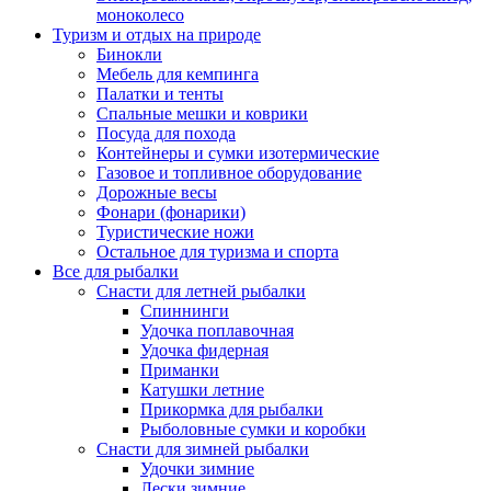
моноколесо
Туризм и отдых на природе
Бинокли
Мебель для кемпинга
Палатки и тенты
Спальные мешки и коврики
Посуда для похода
Контейнеры и сумки изотермические
Газовое и топливное оборудование
Дорожные весы
Фонари (фонарики)
Туристические ножи
Остальное для туризма и спорта
Все для рыбалки
Снасти для летней рыбалки
Спиннинги
Удочка поплавочная
Удочка фидерная
Приманки
Катушки летние
Прикормка для рыбалки
Рыболовные сумки и коробки
Снасти для зимней рыбалки
Удочки зимние
Лески зимние