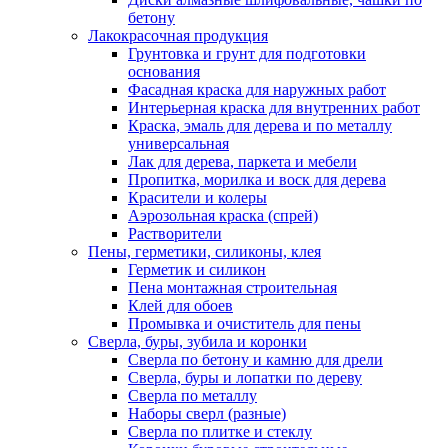
бетону
Лакокрасочная продукция
Грунтовка и грунт для подготовки
основания
Фасадная краска для наружных работ
Интерьерная краска для внутренних работ
Краска, эмаль для дерева и по металлу
универсальная
Лак для дерева, паркета и мебели
Пропитка, морилка и воск для дерева
Красители и колеры
Аэрозольная краска (спрей)
Растворители
Пены, герметики, силиконы, клея
Герметик и силикон
Пена монтажная строительная
Клей для обоев
Промывка и очиститель для пены
Сверла, буры, зубила и коронки
Сверла по бетону и камню для дрели
Сверла, буры и лопатки по дереву
Сверла по металлу
Наборы сверл (разные)
Сверла по плитке и стеклу