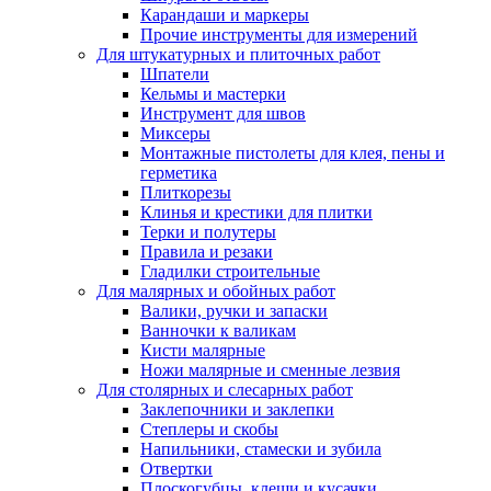
Карандаши и маркеры
Прочие инструменты для измерений
Для штукатурных и плиточных работ
Шпатели
Кельмы и мастерки
Инструмент для швов
Миксеры
Монтажные пистолеты для клея, пены и
герметика
Плиткорезы
Клинья и крестики для плитки
Терки и полутеры
Правила и резаки
Гладилки строительные
Для малярных и обойных работ
Валики, ручки и запаски
Ванночки к валикам
Кисти малярные
Ножи малярные и сменные лезвия
Для столярных и слесарных работ
Заклепочники и заклепки
Степлеры и скобы
Напильники, стамески и зубила
Отвертки
Плоскогубцы, клещи и кусачки