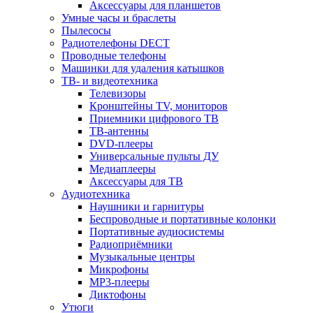
Аксессуары для планшетов
Умные часы и браслеты
Пылесосы
Радиотелефоны DECT
Проводные телефоны
Машинки для удаления катышков
ТВ- и видеотехника
Телевизоры
Кронштейны TV, мониторов
Приемники цифрового ТВ
ТВ-антенны
DVD-плееры
Универсальные пульты ДУ
Медиаплееры
Аксессуары для ТВ
Аудиотехника
Наушники и гарнитуры
Беспроводные и портативные колонки
Портативные аудиосистемы
Радиоприёмники
Музыкальные центры
Микрофоны
MP3-плееры
Диктофоны
Утюги