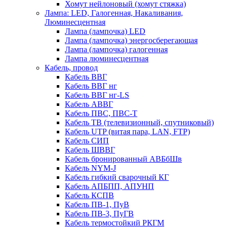
Хомут нейлоновый (хомут стяжка)
Лампа: LED, Галогенная, Накаливания,
Люминесцентная
Лампа (лампочка) LED
Лампа (лампочка) энергосберегающая
Лампа (лампочка) галогенная
Лампа люминесцентная
Кабель, провод
Кабель ВВГ
Кабель ВВГ нг
Кабель ВВГ нг-LS
Кабель АВВГ
Кабель ПВС, ПВС-Т
Кабель ТВ (телевизионный, спутниковый)
Кабель UTP (витая пара, LAN, FTP)
Кабель СИП
Кабель ШВВГ
Кабель бронированный АВБбШв
Кабель NYM-J
Кабель гибкий сварочный КГ
Кабель АПБПП, АПУНП
Кабель КСПВ
Кабель ПВ-1, ПуВ
Кабель ПВ-3, ПуГВ
Кабель термостойкий РКГМ