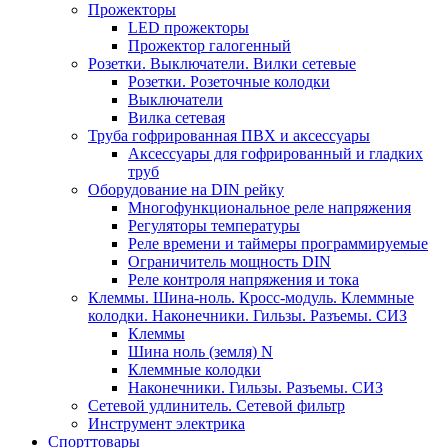
Прожекторы
LED прожекторы
Прожектор галогенный
Розетки. Выключатели. Вилки сетевые
Розетки. Розеточные колодки
Выключатели
Вилка сетевая
Труба гофрированная ПВХ и аксессуары
Аксессуары для гофрированный и гладких
труб
Оборудование на DIN рейку
Многофункциональное реле напряжения
Регуляторы температуры
Реле времени и таймеры программируемые
Ограничитель мощность DIN
Реле контроля напряжения и тока
Клеммы. Шина-ноль. Кросс-модуль. Клеммные
колодки. Наконечники. Гильзы. Разъемы. СИЗ
Клеммы
Шина ноль (земля) N
Клеммные колодки
Наконечники. Гильзы. Разъемы. СИЗ
Сетевой удлинитель. Сетевой фильтр
Инструмент электрика
Спорттовары