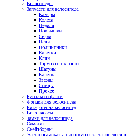
Велосипеды
Запчасти для велосипеда
Камеры
Колеса
Педали
Покрышки
Седла
Цепи
Подшипники
Каретки
Клин
Тормоза и их части
Шатуны
Каретка
Звезды
Спицы
Прочее
Бутылки и фляги
Фонари для велосипеда
Катафоты на велосипед
Вело насосы
Замки для велосипеда
Самокаты
Скейтборды
Электросамокаты, гироскутер, электровелосипед,