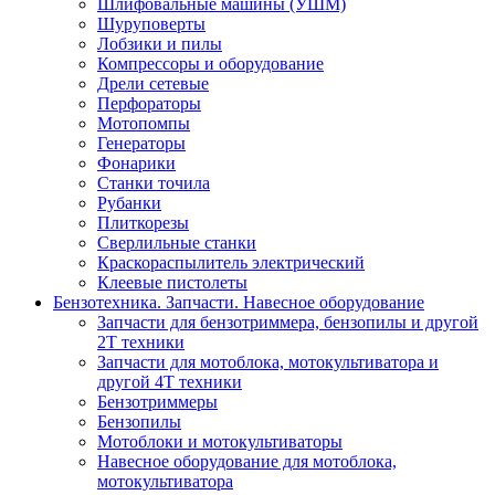
Шлифовальные машины (УШМ)
Шуруповерты
Лобзики и пилы
Компрессоры и оборудование
Дрели сетевые
Перфораторы
Мотопомпы
Генераторы
Фонарики
Станки точила
Рубанки
Плиткорезы
Сверлильные станки
Краскораспылитель электрический
Клеевые пистолеты
Бензотехника. Запчасти. Навесное оборудование
Запчасти для бензотриммера, бензопилы и другой
2Т техники
Запчасти для мотоблока, мотокультиватора и
другой 4Т техники
Бензотриммеры
Бензопилы
Мотоблоки и мотокультиваторы
Навесное оборудование для мотоблока,
мотокультиватора