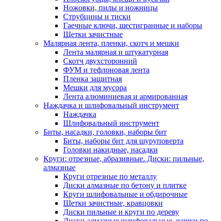
Ножовки, пилы и ножницы
Струбцины и тиски
Гаечные ключи, шестигранные и наборы
Щетки зачистные
Малярная лента, пленки, скотч и мешки
Лента малярная и штукатурная
Скотч двухсторонний
ФУМ и тефлоновая лента
Пленка защитная
Мешки для мусора
Лента алюминиевая и армированная
Наждачка и шлифовальный инструмент
Наждачка
Шлифовальный инструмент
Биты, насадки, головки, наборы бит
Биты, наборы бит для шуруповерта
Головки накидные, насадки
Круги: отрезные, абразивные. Диски: пильные,
алмазные
Круги отрезные по металлу
Диски алмазные по бетону и плитке
Круги шлифовальные и обдирочные
Щетки зачистные, кравцовки
Диски пильные и круги по дереву
Диски алмазные шлифовальные, чашки по