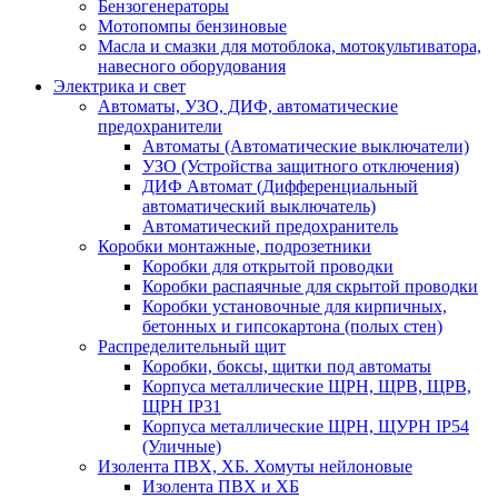
Бензогенераторы
Мотопомпы бензиновые
Масла и смазки для мотоблока, мотокультиватора,
навесного оборудования
Электрика и свет
Автоматы, УЗО, ДИФ, автоматические
предохранители
Автоматы (Автоматические выключатели)
УЗО (Устройства защитного отключения)
ДИФ Автомат (Дифференциальный
автоматический выключатель)
Автоматический предохранитель
Коробки монтажные, подрозетники
Коробки для открытой проводки
Коробки распаячные для скрытой проводки
Коробки установочные для кирпичных,
бетонных и гипсокартона (полых стен)
Распределительный щит
Коробки, боксы, щитки под автоматы
Корпуса металлические ЩРН, ЩРВ, ЩРВ,
ЩРН IP31
Корпуса металлические ЩРН, ЩУРН IP54
(Уличные)
Изолента ПВХ, ХБ. Хомуты нейлоновые
Изолента ПВХ и ХБ