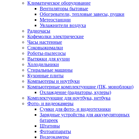
Климатическое оборудование
Вентиляторы бытовые
Обогреватели, тепловые завесы, пушки
Метеостанции
Увлажнители воздуха
Радиочасы
Кофемолки электрические
Часы настенные
Соковыжималки
Роботы-пылесосы
Вытяжки для кухни
Холодильники
Стиральные машины
Кухонные плиты
Компьютеры и ноутбуки
Компьютерные комплектующие (ПК, моноблоки)
Охлаждение (радиаторы, кулеры)
Комплектующие для ноутбука, нетбука
Фото- и видеокамеры
Сумки для фото- и видеотехники
Зарядные устройства для аккумуляторных
батареек
Штативы
Фотоаппараты
Видеокамеры