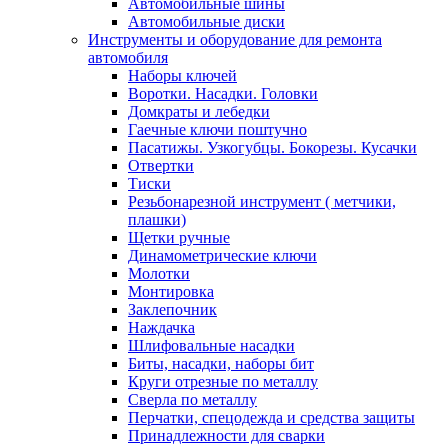
Автомобильные шины
Автомобильные диски
Инструменты и оборудование для ремонта
автомобиля
Наборы ключей
Воротки. Насадки. Головки
Домкраты и лебедки
Гаечные ключи поштучно
Пасатижы. Узкогубцы. Бокорезы. Кусачки
Отвертки
Тиски
Резьбонарезной инструмент ( метчики,
плашки)
Щетки ручные
Динамометрические ключи
Молотки
Монтировка
Заклепочник
Наждачка
Шлифовальные насадки
Биты, насадки, наборы бит
Круги отрезные по металлу
Сверла по металлу
Перчатки, спецодежда и средства защиты
Принадлежности для сварки