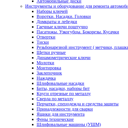
Автомобильные диски
Инструменты и оборудование для ремонта автомоб
Наборы ключей
Воротки. Насадки. Головки
Домкраты и лебедки
Гаечные ключи поштучно
Пасатижы. Узкогубцы. Бокорезы. Кусачки
Отвертки
Тиски
Резьбонарезной инструмент ( метчики, плашк
Щетки ручные
Динамометрические ключи
Молотки
Монтировка
Заклепочник
Наждачка
Шлифовальные насадки
Биты, насадки, наборы бит
Круги отрезные по металлу
Сверла по металлу
Перчатки, спецодежда и средства защиты
Принадлежности для сварки
Ящики для инструмента
Фены технические
Шлифовальные машины (УШМ)