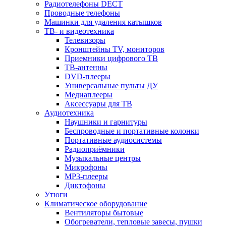
Радиотелефоны DECT
Проводные телефоны
Машинки для удаления катышков
ТВ- и видеотехника
Телевизоры
Кронштейны TV, мониторов
Приемники цифрового ТВ
ТВ-антенны
DVD-плееры
Универсальные пульты ДУ
Медиаплееры
Аксессуары для ТВ
Аудиотехника
Наушники и гарнитуры
Беспроводные и портативные колонки
Портативные аудиосистемы
Радиоприёмники
Музыкальные центры
Микрофоны
MP3-плееры
Диктофоны
Утюги
Климатическое оборудование
Вентиляторы бытовые
Обогреватели, тепловые завесы, пушки