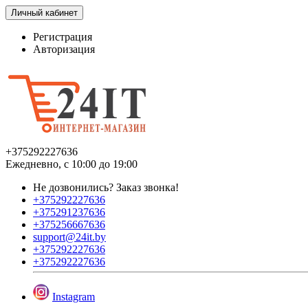
Личный кабинет
Регистрация
Авторизация
+375292227636
Ежедневно, с 10:00 до 19:00
Не дозвонились?
Заказ звонка!
+375292227636
+375291237636
+375256667636
support@24it.by
+375292227636
+375292227636
Instagram