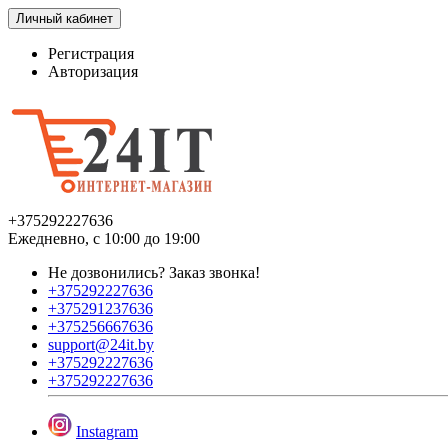
Личный кабинет
Регистрация
Авторизация
+375292227636
Ежедневно, с 10:00 до 19:00
Не дозвонились?
Заказ звонка!
+375292227636
+375291237636
+375256667636
support@24it.by
+375292227636
+375292227636
Instagram