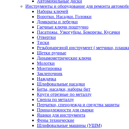
Автомобильные диски
Инструменты и оборудование для ремонта автомоб
Наборы ключей
Воротки. Насадки. Головки
Домкраты и лебедки
Гаечные ключи поштучно
Пасатижы. Узкогубцы. Бокорезы. Кусачки
Отвертки
Тиски
Резьбонарезной инструмент ( метчики, плашк
Щетки ручные
Динамометрические ключи
Молотки
Монтировка
Заклепочник
Наждачка
Шлифовальные насадки
Биты, насадки, наборы бит
Круги отрезные по металлу
Сверла по металлу
Перчатки, спецодежда и средства защиты
Принадлежности для сварки
Ящики для инструмента
Фены технические
Шлифовальные машины (УШМ)