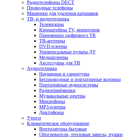
Радиотелефоны DECT
Проводные телефоны
Машинки для удаления катышков
ТВ- и видеотехника
Телевизоры
Кронштейны TV, мониторов
Приемники цифрового ТВ
ТВ-антенны
DVD-плееры
Универсальные пульты ДУ
Медиаплееры
Аксессуары для ТВ
Аудиотехника
Наушники и гарнитуры
Беспроводные и портативные колонки
Портативные аудиосистемы
Радиоприёмники
Музыкальные центры
Микрофоны
MP3-плееры
Диктофоны
Утюги
Климатическое оборудование
Вентиляторы бытовые
Обогреватели, тепловые завесы, пушки