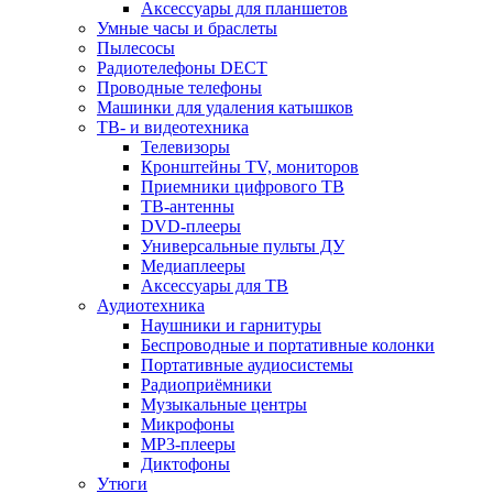
Аксессуары для планшетов
Умные часы и браслеты
Пылесосы
Радиотелефоны DECT
Проводные телефоны
Машинки для удаления катышков
ТВ- и видеотехника
Телевизоры
Кронштейны TV, мониторов
Приемники цифрового ТВ
ТВ-антенны
DVD-плееры
Универсальные пульты ДУ
Медиаплееры
Аксессуары для ТВ
Аудиотехника
Наушники и гарнитуры
Беспроводные и портативные колонки
Портативные аудиосистемы
Радиоприёмники
Музыкальные центры
Микрофоны
MP3-плееры
Диктофоны
Утюги