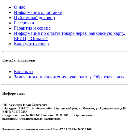
О нас
Информация о доставке
Публичный договор
Рассрочка
Гарантия и сервис
Информация по оплате товара через: банковскую карту,
ЕРИП, "Оплати"
Как купить товар
Служба поддержки
Контакты
Замечания и предложения руководству. Обратная связь
Информация
ИП Кузнецов Иван Сергеевич
Юр.адрес: 211017, Витебская обл., Оршанский р-н, аг.Межево, ул.Центральная д.89
УНП: 391700853
Свидетельство: № 0433453 выдано 11.11.2013г.. Оршанским
районным исполнительным комитетом.
Регистрация в торговом реестре РБ от 07.02.2022г. №528260