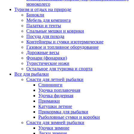
моноколесо
Туризм и отдых на природе
Бинокли
Мебель для кемпинга
Палатки и тенты
Спальные мешки и коврики
Посуда для похода
Контейнеры и сумки изотермические
Газовое и топливное оборудование
Дорожные весы
Фонари (фонарики)
Туристические ножи
Остальное для туризма и спорта
Все для рыбалки
Снасти для летней рыбалки
Спиннинги
Удочка поплавочная
Удочка фидерная
Приманки
Катушки летние
Прикормка для рыбалки
Рыболовные сумки и коробки
Снасти для зимней рыбалки
Удочки зимние
Лески зимние