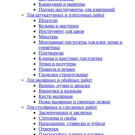
Карандаши и маркеры
Прочие инструменты для измерений
Для штукатурных и плиточных работ
Шпатели
Кельмы и мастерки
Инструмент для швов
Миксеры
Монтажные пистолеты для клея, пены и
герметика
Плиткорезы
Клинья и крестики для плитки
Терки и полутеры
Правила и резаки
Гладилки строительные
Для малярных и обойных работ
Валики, ручки и запаски
Ванночки к валикам
Кисти малярные
Ножи малярные и сменные лезвия
Для столярных и слесарных работ
Заклепочники и заклепки
Степлеры и скобы
Напильники, стамески и зубила
Отвертки
Плоскогубцы, клещи и кусачки