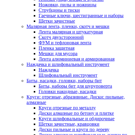
Ножовки, пилы и ножницы
Струбцины и тиски
Гаечные ключи, шестигранные и наборы
Щетки зачистные
Малярная лента, пленки, скотч и мешки
Лента малярная и штукатурная
Скотч двухсторонний
ФУМ и тефлоновая лента
Пленка защитная
Мешки для мусора
Лента алюминиевая и армированная
Наждачка и шлифовальный инструмент
Наждачка
Шлифовальный инструмент
Биты, насадки, головки, наборы бит
Биты, наборы бит для шуруповерта
Головки накидные, насадки
Круги: отрезные, абразивные. Диски: пильные,
алмазные
Круги отрезные по металлу
Диски алмазные по бетону и плитке
Круги шлифовальные и обдирочные
Щетки зачистные, кравцовки
Диски пильные и круги по дереву
Диски алмазные шлифовальные, чашки по