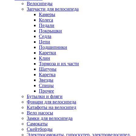
Велосипеды
Запчасти для велосипеда
Камеры
Колеса
Педали
Покрышки
Седла
Цепи
Подшипники
Каретки
Клин
Тормоза и их части
Шатуны
Каретка
Звезды
Спицы
Прочее
Бутылки и фляги
Фонари для велосипеда
Катафоты на велосипед
Вело насосы
Замки для велосипеда
Самокаты
Скейтборды
Электросамокаты, гироскутер, электровелосипед,