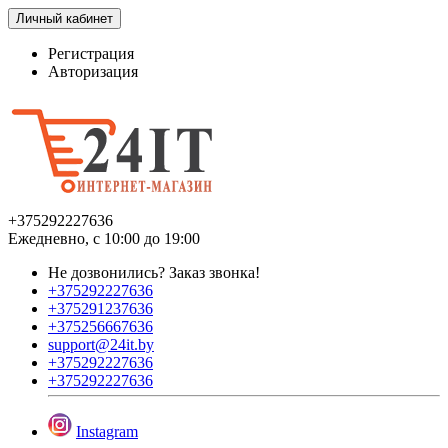
Личный кабинет
Регистрация
Авторизация
+375292227636
Ежедневно, с 10:00 до 19:00
Не дозвонились?
Заказ звонка!
+375292227636
+375291237636
+375256667636
support@24it.by
+375292227636
+375292227636
Instagram