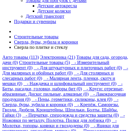
Товары для прогулок с детьми
Детские автокресла
Детские коляски
Детский транспорт
Подарки и сувениры
Строительные товары
Сверла, буры, зубила и коронки
Сверла по плитке и стеклу
Авто товары (113)
Электроника (21)
Товары для сада, огорода,
дачи (0)
Строительные товары (5)
- Измерительный
инструмент (0)
- Для штукатурных и плиточных работ (0)
-
Для малярных и обойных работ (0)
- Для столярных и
слесарных работ (0)
- Малярная лента, пленки, скотч и
мешки (0)
- Наждачка и шлифовальный инструмент (0)
-
Биты, насадки, головки, наборы бит (0)
- Круги: отрезные,
абразивные. Диски: пильные, алмазные (0)
- Лакокрасочная
продукция (0)
- Пены, герметики, силиконы, клея (0)
-
Сверла, буры, зубила и коронки (0)
- Крепёж. Саморезы.
Гвозди. Дюбеля. Кронштейны. Шпильки. Болты. Шайбы.
Гайки (3)
- Перчатки, спецодежда и средства защиты (0)
-
Ножовки по металлу. Полотна. Пилки для лобзика (0)
-
Молотки, топоры, киянки и гвоздодеры (0)
- Ящики для
инструмента, органайзер, метизы (0)
- Принадлежности для