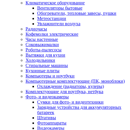
Климатическое оборудование
Вентиляторы бытовые
Обогреватели, тепловые завесы, пушки
Метеостанции
Увлажнители воздуха
Радиочасы
Кофемолки электрические
Часы настенные
Соковыжималки
Роботы-пылесосы
Вытяжки для кухни
Холодильники
Стиральные машины
Кухонные плиты
Компьютеры и ноутбуки
Компьютерные комплектующие (ПК, моноблоки)
Охлаждение (радиаторы, кулеры)
Комплектующие для ноутбука, нетбука
Фото- и видеокамеры
Сумки для фото- и видеотехники
Зарядные устройства для аккумуляторных
батареек
Штативы
Фотоаппараты
Видеокамеры