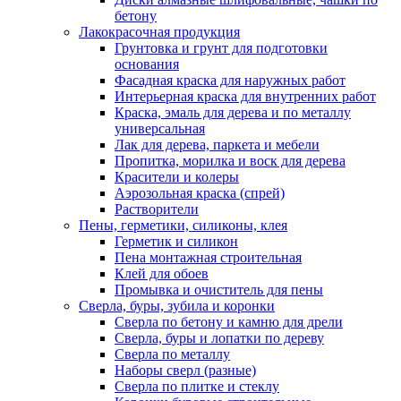
бетону
Лакокрасочная продукция
Грунтовка и грунт для подготовки
основания
Фасадная краска для наружных работ
Интерьерная краска для внутренних работ
Краска, эмаль для дерева и по металлу
универсальная
Лак для дерева, паркета и мебели
Пропитка, морилка и воск для дерева
Красители и колеры
Аэрозольная краска (спрей)
Растворители
Пены, герметики, силиконы, клея
Герметик и силикон
Пена монтажная строительная
Клей для обоев
Промывка и очиститель для пены
Сверла, буры, зубила и коронки
Сверла по бетону и камню для дрели
Сверла, буры и лопатки по дереву
Сверла по металлу
Наборы сверл (разные)
Сверла по плитке и стеклу