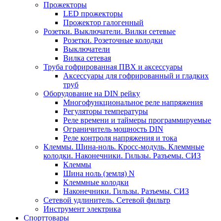
Прожекторы
LED прожекторы
Прожектор галогенный
Розетки. Выключатели. Вилки сетевые
Розетки. Розеточные колодки
Выключатели
Вилка сетевая
Труба гофрированная ПВХ и аксессуары
Аксессуары для гофрированный и гладких
труб
Оборудование на DIN рейку
Многофункциональное реле напряжения
Регуляторы температуры
Реле времени и таймеры программируемые
Ограничитель мощность DIN
Реле контроля напряжения и тока
Клеммы. Шина-ноль. Кросс-модуль. Клеммные
колодки. Наконечники. Гильзы. Разъемы. СИЗ
Клеммы
Шина ноль (земля) N
Клеммные колодки
Наконечники. Гильзы. Разъемы. СИЗ
Сетевой удлинитель. Сетевой фильтр
Инструмент электрика
Спорттовары