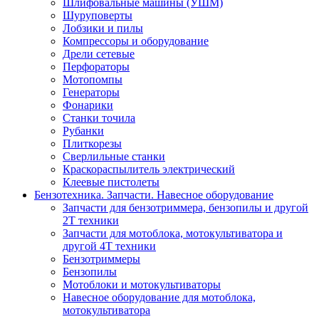
Шлифовальные машины (УШМ)
Шуруповерты
Лобзики и пилы
Компрессоры и оборудование
Дрели сетевые
Перфораторы
Мотопомпы
Генераторы
Фонарики
Станки точила
Рубанки
Плиткорезы
Сверлильные станки
Краскораспылитель электрический
Клеевые пистолеты
Бензотехника. Запчасти. Навесное оборудование
Запчасти для бензотриммера, бензопилы и другой
2Т техники
Запчасти для мотоблока, мотокультиватора и
другой 4Т техники
Бензотриммеры
Бензопилы
Мотоблоки и мотокультиваторы
Навесное оборудование для мотоблока,
мотокультиватора