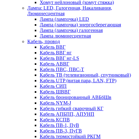
Хомут нейлоновый (хомут стяжка)
Лампа: LED, Галогенная, Накаливания,
Люминесцентная
Лампа (лампочка) LED
Лампа (лампочка) энергосберегающая
Лампа (лампочка) галогенная
Лампа люминесцентная
Кабель, провод
Кабель ВВГ
Кабель ВВГ нг
Кабель ВВГ нг-LS
Кабель АВВГ
Кабель ПВС, ПВС-Т
Кабель ТВ (телевизионный, спутниковый)
Кабель UTP (витая пара, LAN, FTP)
Кабель СИП
Кабель ШВВГ
Кабель бронированный АВБбШв
Кабель NYM-J
Кабель гибкий сварочный КГ
Кабель АПБПП, АПУНП
Кабель КСПВ
Кабель ПВ-1, ПуВ
Кабель ПВ-3, ПуГВ
Кабель термостойкий РКГМ