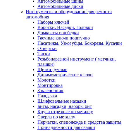
Автомобильные шины
Автомобильные диски
Инструменты и оборудование для ремонта
автомобиля
Наборы ключей
Воротки. Насадки. Головки
Домкраты и лебедки
Гаечные ключи поштучно
Пасатижы. Узкогубцы. Бокорезы. Кусачки
Отвертки
Тиски
Резьбонарезной инструмент ( метчики,
плашки)
Щетки ручные
Динамометрические ключи
Молотки
Монтировка
Заклепочник
Наждачка
Шлифовальные насадки
Биты, насадки, наборы бит
Круги отрезные по металлу
Сверла по металлу
Перчатки, спецодежда и средства защиты
Принадлежности для сварки