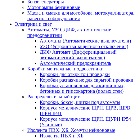
Бензогенераторы
Мотопомпы бензиновые
Масла и смазки для мотоблока, мотокультиватора,
навесного оборудования
Электрика и свет
Автоматы, УЗО, ДИФ, автоматические
предохранители
Автоматы (Автоматические выключатели)
УЗО (Устройства защитного отключения)
ДИФ Автомат (Дифференциальный
автоматический выключатель)
Автоматический предохранитель
Коробки монтажные, подрозетники
Коробки для открытой проводки
Коробки распаячные для скрытой проводки
Коробки установочные для кирпичных,
бетонных и гипсокартона (полых стен)
Распределительный щит
Коробки, боксы, щитки под автоматы
Корпуса металлические ЩРН, ЩРВ, ЩРВ,
ЩРН IP31
Корпуса металлические ЩРН, ЩУРН IP54
(Уличные)
Изолента ПВХ, ХБ. Хомуты нейлоновые
Изолента ПВХ и ХБ