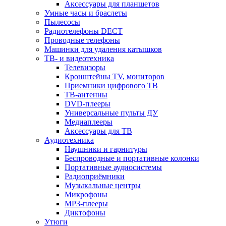
Аксессуары для планшетов
Умные часы и браслеты
Пылесосы
Радиотелефоны DECT
Проводные телефоны
Машинки для удаления катышков
ТВ- и видеотехника
Телевизоры
Кронштейны TV, мониторов
Приемники цифрового ТВ
ТВ-антенны
DVD-плееры
Универсальные пульты ДУ
Медиаплееры
Аксессуары для ТВ
Аудиотехника
Наушники и гарнитуры
Беспроводные и портативные колонки
Портативные аудиосистемы
Радиоприёмники
Музыкальные центры
Микрофоны
MP3-плееры
Диктофоны
Утюги