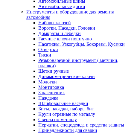
Автомобильные шины
Автомобильные диски
Инструменты и оборудование для ремонта
автомобиля
Наборы ключей
Воротки. Насадки. Головки
Домкраты и лебедки
Гаечные ключи поштучно
Пасатижы. Узкогубцы. Бокорезы. Кусачки
Отвертки
Тиски
Резьбонарезной инструмент ( метчики,
плашки)
Щетки ручные
Динамометрические ключи
Молотки
Монтировка
Заклепочник
Наждачка
Шлифовальные насадки
Биты, насадки, наборы бит
Круги отрезные по металлу
Сверла по металлу
Перчатки, спецодежда и средства защиты
Принадлежности для сварки