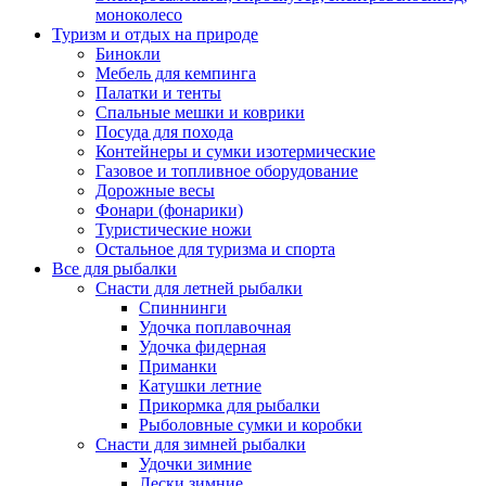
моноколесо
Туризм и отдых на природе
Бинокли
Мебель для кемпинга
Палатки и тенты
Спальные мешки и коврики
Посуда для похода
Контейнеры и сумки изотермические
Газовое и топливное оборудование
Дорожные весы
Фонари (фонарики)
Туристические ножи
Остальное для туризма и спорта
Все для рыбалки
Снасти для летней рыбалки
Спиннинги
Удочка поплавочная
Удочка фидерная
Приманки
Катушки летние
Прикормка для рыбалки
Рыболовные сумки и коробки
Снасти для зимней рыбалки
Удочки зимние
Лески зимние