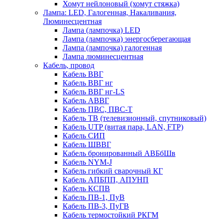
Хомут нейлоновый (хомут стяжка)
Лампа: LED, Галогенная, Накаливания,
Люминесцентная
Лампа (лампочка) LED
Лампа (лампочка) энергосберегающая
Лампа (лампочка) галогенная
Лампа люминесцентная
Кабель, провод
Кабель ВВГ
Кабель ВВГ нг
Кабель ВВГ нг-LS
Кабель АВВГ
Кабель ПВС, ПВС-Т
Кабель ТВ (телевизионный, спутниковый)
Кабель UTP (витая пара, LAN, FTP)
Кабель СИП
Кабель ШВВГ
Кабель бронированный АВБбШв
Кабель NYM-J
Кабель гибкий сварочный КГ
Кабель АПБПП, АПУНП
Кабель КСПВ
Кабель ПВ-1, ПуВ
Кабель ПВ-3, ПуГВ
Кабель термостойкий РКГМ