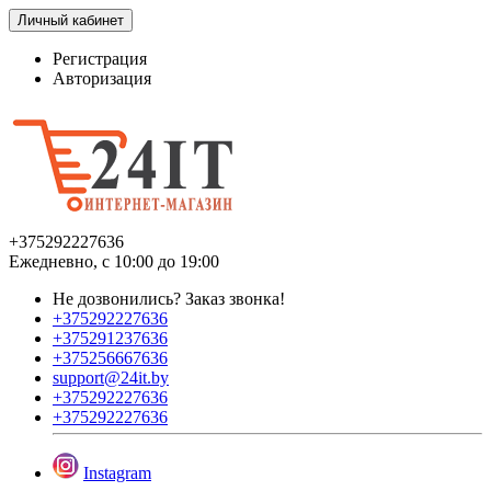
Личный кабинет
Регистрация
Авторизация
+375292227636
Ежедневно, с 10:00 до 19:00
Не дозвонились?
Заказ звонка!
+375292227636
+375291237636
+375256667636
support@24it.by
+375292227636
+375292227636
Instagram