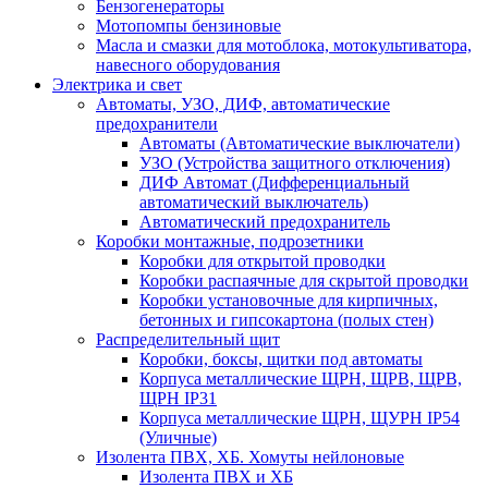
Бензогенераторы
Мотопомпы бензиновые
Масла и смазки для мотоблока, мотокультиватора,
навесного оборудования
Электрика и свет
Автоматы, УЗО, ДИФ, автоматические
предохранители
Автоматы (Автоматические выключатели)
УЗО (Устройства защитного отключения)
ДИФ Автомат (Дифференциальный
автоматический выключатель)
Автоматический предохранитель
Коробки монтажные, подрозетники
Коробки для открытой проводки
Коробки распаячные для скрытой проводки
Коробки установочные для кирпичных,
бетонных и гипсокартона (полых стен)
Распределительный щит
Коробки, боксы, щитки под автоматы
Корпуса металлические ЩРН, ЩРВ, ЩРВ,
ЩРН IP31
Корпуса металлические ЩРН, ЩУРН IP54
(Уличные)
Изолента ПВХ, ХБ. Хомуты нейлоновые
Изолента ПВХ и ХБ