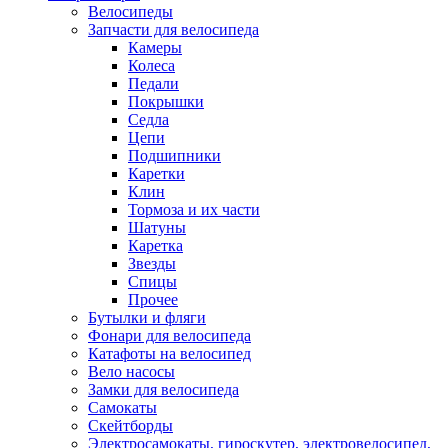
Велосипеды
Запчасти для велосипеда
Камеры
Колеса
Педали
Покрышки
Седла
Цепи
Подшипники
Каретки
Клин
Тормоза и их части
Шатуны
Каретка
Звезды
Спицы
Прочее
Бутылки и фляги
Фонари для велосипеда
Катафоты на велосипед
Вело насосы
Замки для велосипеда
Самокаты
Скейтборды
Электросамокаты, гироскутер, электровелосипед,