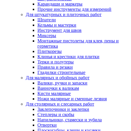
Карандаши и маркеры
Прочие инструменты для измерений
Для штукатурных и плиточных работ
Шпатели
Кельмы и мастерки
Инструмент для швов
Миксеры
Монтажные пистолеты для клея, пены и
герметика
Плиткорезы
Клинья и крестики для плитки
Терки и полутеры
Правила и резаки
Гладилки строительные
Для малярных и обойных работ
Валики, ручки и запаски
Ванночки к валикам
Кисти малярные
Ножи малярные и сменные лезвия
Для столярных и слесарных работ
Заклепочники и заклепки
Степлеры и скобы
Напильники, стамески и зубила
Отвертки
Плоскогубцы, клещи и кусачки