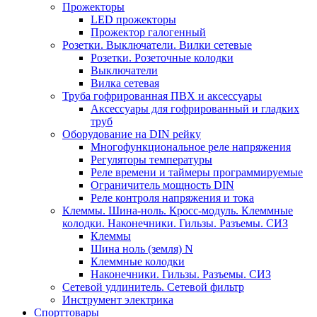
Прожекторы
LED прожекторы
Прожектор галогенный
Розетки. Выключатели. Вилки сетевые
Розетки. Розеточные колодки
Выключатели
Вилка сетевая
Труба гофрированная ПВХ и аксессуары
Аксессуары для гофрированный и гладких
труб
Оборудование на DIN рейку
Многофункциональное реле напряжения
Регуляторы температуры
Реле времени и таймеры программируемые
Ограничитель мощность DIN
Реле контроля напряжения и тока
Клеммы. Шина-ноль. Кросс-модуль. Клеммные
колодки. Наконечники. Гильзы. Разъемы. СИЗ
Клеммы
Шина ноль (земля) N
Клеммные колодки
Наконечники. Гильзы. Разъемы. СИЗ
Сетевой удлинитель. Сетевой фильтр
Инструмент электрика
Спорттовары