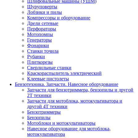
Шлифовальные машины (УШМ)
Шуруповерты
Лобзики и пилы
Компрессоры и оборудование
Дрели сетевые
Перфораторы
Мотопомпы
Генераторы
Фонарики
Станки точила
Рубанки
Плиткорезы
Сверлильные станки
Краскораспылитель электрический
Клеевые пистолеты
Бензотехника. Запчасти. Навесное оборудование
Запчасти для бензотриммера, бензопилы и другой
2Т техники
Запчасти для мотоблока, мотокультиватора и
другой 4Т техники
Бензотриммеры
Бензопилы
Мотоблоки и мотокультиваторы
Навесное оборудование для мотоблока,
мотокультиватора