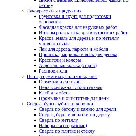
бетону
Лакокрасочная продукция
Грунтовка и грунт для подготовки
основания
Фасадная краска для наружных работ
Интерьерная краска для внутренних работ
Краска, эмаль для дерева и по металлу
универсальная
Лак для дерева, паркета и мебели
Пропитка, морилка и воск для дерева
Красители и колеры
Аэрозольная краска (спрей)
Растворители
Пены, герметики, силиконы, клея
Герметик и силикон
Пена монтажная строительная
Клей для обоев
Промывка и очиститель для пены
Сверла, буры, зубила и коронки
Сверла по бетону и камню для дрели
Сверла, буры и лопатки по дереву
Сверла по металлу
Наборы сверл (разные)
Сверла по плитке и стеклу