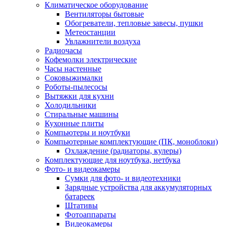
Климатическое оборудование
Вентиляторы бытовые
Обогреватели, тепловые завесы, пушки
Метеостанции
Увлажнители воздуха
Радиочасы
Кофемолки электрические
Часы настенные
Соковыжималки
Роботы-пылесосы
Вытяжки для кухни
Холодильники
Стиральные машины
Кухонные плиты
Компьютеры и ноутбуки
Компьютерные комплектующие (ПК, моноблоки)
Охлаждение (радиаторы, кулеры)
Комплектующие для ноутбука, нетбука
Фото- и видеокамеры
Сумки для фото- и видеотехники
Зарядные устройства для аккумуляторных
батареек
Штативы
Фотоаппараты
Видеокамеры