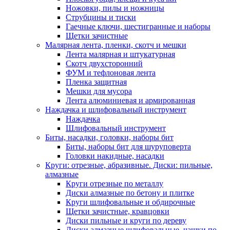
Ножовки, пилы и ножницы
Струбцины и тиски
Гаечные ключи, шестигранные и наборы
Щетки зачистные
Малярная лента, пленки, скотч и мешки
Лента малярная и штукатурная
Скотч двухсторонний
ФУМ и тефлоновая лента
Пленка защитная
Мешки для мусора
Лента алюминиевая и армированная
Наждачка и шлифовальный инструмент
Наждачка
Шлифовальный инструмент
Биты, насадки, головки, наборы бит
Биты, наборы бит для шуруповерта
Головки накидные, насадки
Круги: отрезные, абразивные. Диски: пильные,
алмазные
Круги отрезные по металлу
Диски алмазные по бетону и плитке
Круги шлифовальные и обдирочные
Щетки зачистные, кравцовки
Диски пильные и круги по дереву
Диски алмазные шлифовальные, чашки по