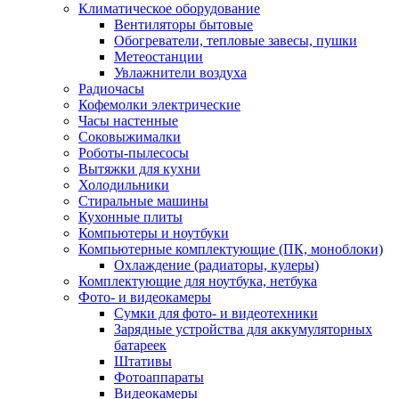
Климатическое оборудование
Вентиляторы бытовые
Обогреватели, тепловые завесы, пушки
Метеостанции
Увлажнители воздуха
Радиочасы
Кофемолки электрические
Часы настенные
Соковыжималки
Роботы-пылесосы
Вытяжки для кухни
Холодильники
Стиральные машины
Кухонные плиты
Компьютеры и ноутбуки
Компьютерные комплектующие (ПК, моноблоки)
Охлаждение (радиаторы, кулеры)
Комплектующие для ноутбука, нетбука
Фото- и видеокамеры
Сумки для фото- и видеотехники
Зарядные устройства для аккумуляторных
батареек
Штативы
Фотоаппараты
Видеокамеры