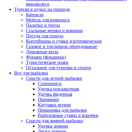
моноколесо
Туризм и отдых на природе
Бинокли
Мебель для кемпинга
Палатки и тенты
Спальные мешки и коврики
Посуда для похода
Контейнеры и сумки изотермические
Газовое и топливное оборудование
Дорожные весы
Фонари (фонарики)
Туристические ножи
Остальное для туризма и спорта
Все для рыбалки
Снасти для летней рыбалки
Спиннинги
Удочка поплавочная
Удочка фидерная
Приманки
Катушки летние
Прикормка для рыбалки
Рыболовные сумки и коробки
Снасти для зимней рыбалки
Удочки зимние
Лески зимние