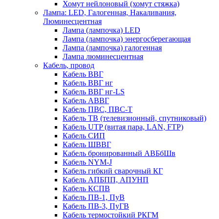
Хомут нейлоновый (хомут стяжка)
Лампа: LED, Галогенная, Накаливания,
Люминесцентная
Лампа (лампочка) LED
Лампа (лампочка) энергосберегающая
Лампа (лампочка) галогенная
Лампа люминесцентная
Кабель, провод
Кабель ВВГ
Кабель ВВГ нг
Кабель ВВГ нг-LS
Кабель АВВГ
Кабель ПВС, ПВС-Т
Кабель ТВ (телевизионный, спутниковый)
Кабель UTP (витая пара, LAN, FTP)
Кабель СИП
Кабель ШВВГ
Кабель бронированный АВБбШв
Кабель NYM-J
Кабель гибкий сварочный КГ
Кабель АПБПП, АПУНП
Кабель КСПВ
Кабель ПВ-1, ПуВ
Кабель ПВ-3, ПуГВ
Кабель термостойкий РКГМ