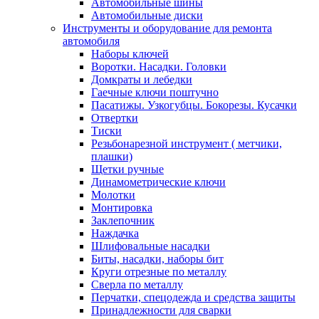
Автомобильные шины
Автомобильные диски
Инструменты и оборудование для ремонта
автомобиля
Наборы ключей
Воротки. Насадки. Головки
Домкраты и лебедки
Гаечные ключи поштучно
Пасатижы. Узкогубцы. Бокорезы. Кусачки
Отвертки
Тиски
Резьбонарезной инструмент ( метчики,
плашки)
Щетки ручные
Динамометрические ключи
Молотки
Монтировка
Заклепочник
Наждачка
Шлифовальные насадки
Биты, насадки, наборы бит
Круги отрезные по металлу
Сверла по металлу
Перчатки, спецодежда и средства защиты
Принадлежности для сварки