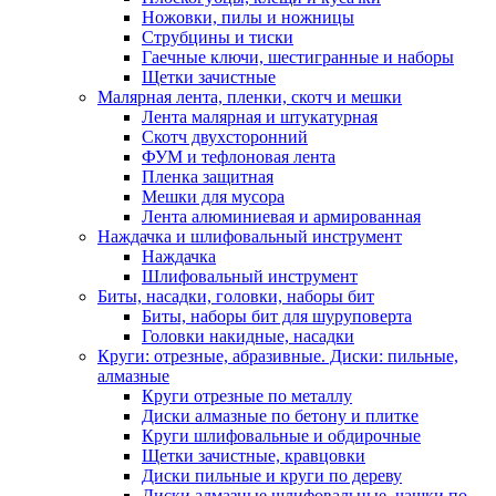
Ножовки, пилы и ножницы
Струбцины и тиски
Гаечные ключи, шестигранные и наборы
Щетки зачистные
Малярная лента, пленки, скотч и мешки
Лента малярная и штукатурная
Скотч двухсторонний
ФУМ и тефлоновая лента
Пленка защитная
Мешки для мусора
Лента алюминиевая и армированная
Наждачка и шлифовальный инструмент
Наждачка
Шлифовальный инструмент
Биты, насадки, головки, наборы бит
Биты, наборы бит для шуруповерта
Головки накидные, насадки
Круги: отрезные, абразивные. Диски: пильные,
алмазные
Круги отрезные по металлу
Диски алмазные по бетону и плитке
Круги шлифовальные и обдирочные
Щетки зачистные, кравцовки
Диски пильные и круги по дереву
Диски алмазные шлифовальные, чашки по