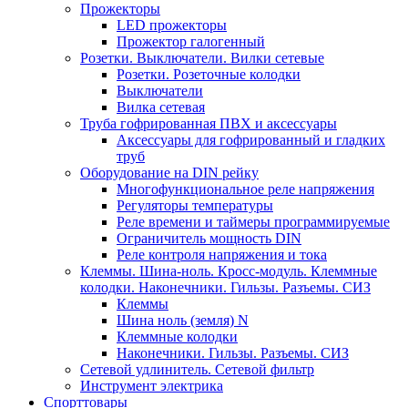
Прожекторы
LED прожекторы
Прожектор галогенный
Розетки. Выключатели. Вилки сетевые
Розетки. Розеточные колодки
Выключатели
Вилка сетевая
Труба гофрированная ПВХ и аксессуары
Аксессуары для гофрированный и гладких
труб
Оборудование на DIN рейку
Многофункциональное реле напряжения
Регуляторы температуры
Реле времени и таймеры программируемые
Ограничитель мощность DIN
Реле контроля напряжения и тока
Клеммы. Шина-ноль. Кросс-модуль. Клеммные
колодки. Наконечники. Гильзы. Разъемы. СИЗ
Клеммы
Шина ноль (земля) N
Клеммные колодки
Наконечники. Гильзы. Разъемы. СИЗ
Сетевой удлинитель. Сетевой фильтр
Инструмент электрика
Спорттовары