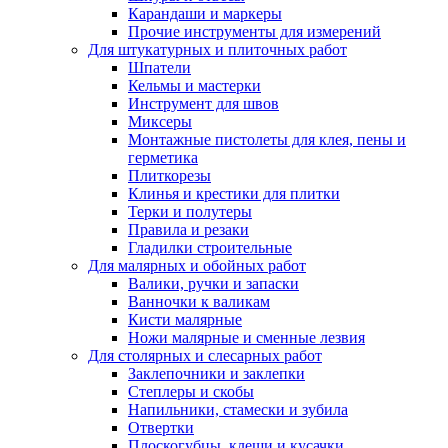
Карандаши и маркеры
Прочие инструменты для измерений
Для штукатурных и плиточных работ
Шпатели
Кельмы и мастерки
Инструмент для швов
Миксеры
Монтажные пистолеты для клея, пены и
герметика
Плиткорезы
Клинья и крестики для плитки
Терки и полутеры
Правила и резаки
Гладилки строительные
Для малярных и обойных работ
Валики, ручки и запаски
Ванночки к валикам
Кисти малярные
Ножи малярные и сменные лезвия
Для столярных и слесарных работ
Заклепочники и заклепки
Степлеры и скобы
Напильники, стамески и зубила
Отвертки
Плоскогубцы, клещи и кусачки