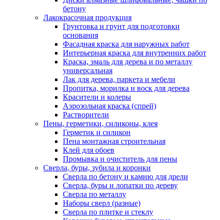
бетону
Лакокрасочная продукция
Грунтовка и грунт для подготовки
основания
Фасадная краска для наружных работ
Интерьерная краска для внутренних работ
Краска, эмаль для дерева и по металлу
универсальная
Лак для дерева, паркета и мебели
Пропитка, морилка и воск для дерева
Красители и колеры
Аэрозольная краска (спрей)
Растворители
Пены, герметики, силиконы, клея
Герметик и силикон
Пена монтажная строительная
Клей для обоев
Промывка и очиститель для пены
Сверла, буры, зубила и коронки
Сверла по бетону и камню для дрели
Сверла, буры и лопатки по дереву
Сверла по металлу
Наборы сверл (разные)
Сверла по плитке и стеклу