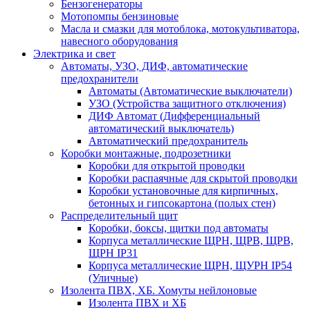
Бензогенераторы
Мотопомпы бензиновые
Масла и смазки для мотоблока, мотокультиватора,
навесного оборудования
Электрика и свет
Автоматы, УЗО, ДИФ, автоматические
предохранители
Автоматы (Автоматические выключатели)
УЗО (Устройства защитного отключения)
ДИФ Автомат (Дифференциальный
автоматический выключатель)
Автоматический предохранитель
Коробки монтажные, подрозетники
Коробки для открытой проводки
Коробки распаячные для скрытой проводки
Коробки установочные для кирпичных,
бетонных и гипсокартона (полых стен)
Распределительный щит
Коробки, боксы, щитки под автоматы
Корпуса металлические ЩРН, ЩРВ, ЩРВ,
ЩРН IP31
Корпуса металлические ЩРН, ЩУРН IP54
(Уличные)
Изолента ПВХ, ХБ. Хомуты нейлоновые
Изолента ПВХ и ХБ