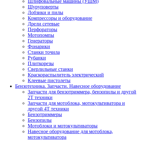
Шлифовальные машины (УШМ)
Шуруповерты
Лобзики и пилы
Компрессоры и оборудование
Дрели сетевые
Перфораторы
Мотопомпы
Генераторы
Фонарики
Станки точила
Рубанки
Плиткорезы
Сверлильные станки
Краскораспылитель электрический
Клеевые пистолеты
Бензотехника. Запчасти. Навесное оборудование
Запчасти для бензотриммера, бензопилы и другой
2Т техники
Запчасти для мотоблока, мотокультиватора и
другой 4Т техники
Бензотриммеры
Бензопилы
Мотоблоки и мотокультиваторы
Навесное оборудование для мотоблока,
мотокультиватора