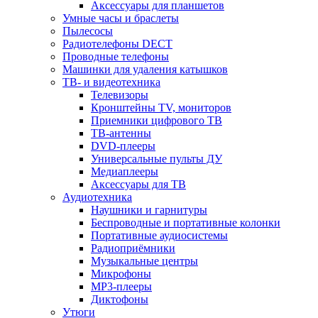
Аксессуары для планшетов
Умные часы и браслеты
Пылесосы
Радиотелефоны DECT
Проводные телефоны
Машинки для удаления катышков
ТВ- и видеотехника
Телевизоры
Кронштейны TV, мониторов
Приемники цифрового ТВ
ТВ-антенны
DVD-плееры
Универсальные пульты ДУ
Медиаплееры
Аксессуары для ТВ
Аудиотехника
Наушники и гарнитуры
Беспроводные и портативные колонки
Портативные аудиосистемы
Радиоприёмники
Музыкальные центры
Микрофоны
MP3-плееры
Диктофоны
Утюги