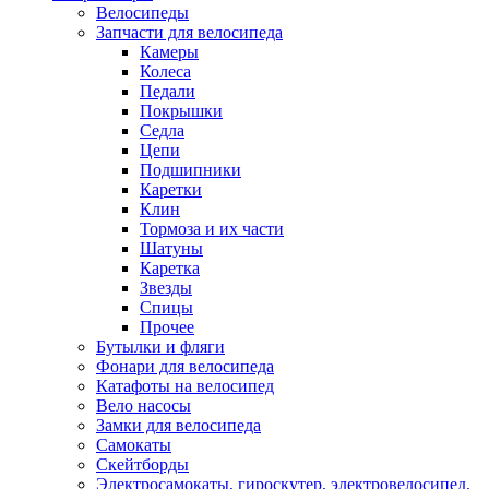
Велосипеды
Запчасти для велосипеда
Камеры
Колеса
Педали
Покрышки
Седла
Цепи
Подшипники
Каретки
Клин
Тормоза и их части
Шатуны
Каретка
Звезды
Спицы
Прочее
Бутылки и фляги
Фонари для велосипеда
Катафоты на велосипед
Вело насосы
Замки для велосипеда
Самокаты
Скейтборды
Электросамокаты, гироскутер, электровелосипед,