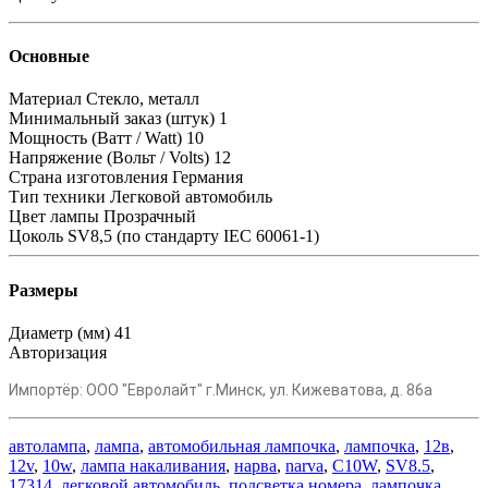
Основные
Материал
Стекло, металл
Минимальный заказ (штук)
1
Мощность (Ватт / Watt)
10
Напряжение (Вольт / Volts)
12
Страна изготовления
Германия
Тип техники
Легковой автомобиль
Цвет лампы
Прозрачный
Цоколь
SV8,5 (по стандарту IEC 60061-1)
Размеры
Диаметр (мм)
41
Авторизация
Импортёр:
ООО "Евролайт" г.Минск, ул. Кижеватова, д. 86а
автолампа
,
лампа
,
автомобильная лампочка
,
лампочка
,
12в
,
12v
,
10w
,
лампа накаливания
,
нарва
,
narva
,
C10W
,
SV8.5
,
17314
,
легковой автомобиль
,
подсветка номера
,
лампочка