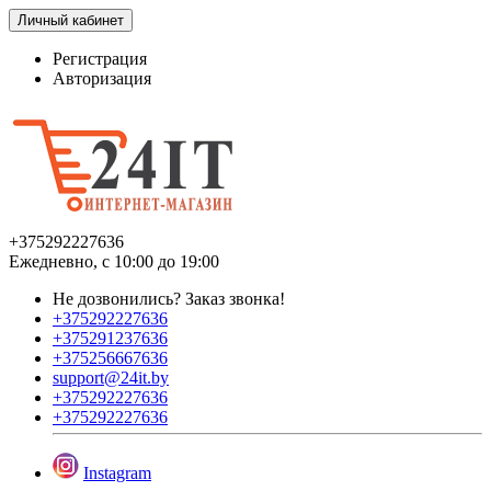
Личный кабинет
Регистрация
Авторизация
+375292227636
Ежедневно, с 10:00 до 19:00
Не дозвонились?
Заказ звонка!
+375292227636
+375291237636
+375256667636
support@24it.by
+375292227636
+375292227636
Instagram